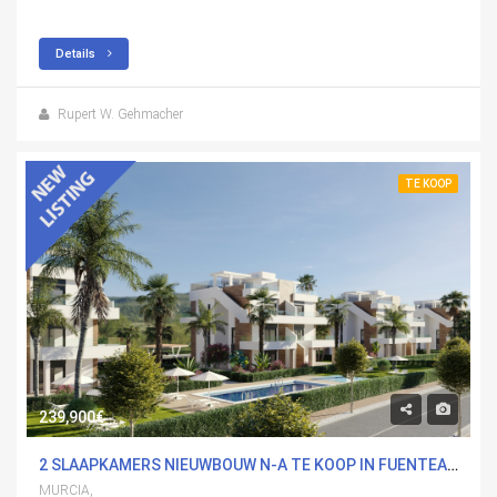
Details
Rupert W. Gehmacher
TE KOOP
239,900€
2 SLAAPKAMERS NIEUWBOUW N-A TE KOOP IN FUENTEALAMO, MURCIA MET ZWEMBAD
MURCIA,