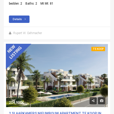
bedden: 2
Baths: 2
Mt Mt: 81
Details
Rupert W. Gehmacher
TE KOOP
204,900€
2 SLAAPKAMERS NIEUWBOUW APARTMENT TE KOOP IN FUENTEALAMO, MURCIA MET ZWEMBAD