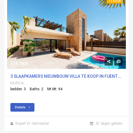
TE KOOP
274,780€
3 SLAAPKAMERS NIEUWBOUW VILLA TE KOOP IN FUENTEALAMO, MURCIA
MURCIA,
bedden: 3
Baths: 2
Mt Mt: 94
Details
Rupert W. Gehmacher
42 dagen geleden