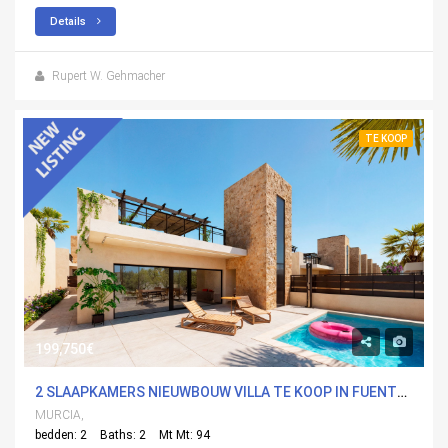
Details
Rupert W. Gehmacher
TE KOOP
199,750€
2 SLAAPKAMERS NIEUWBOUW VILLA TE KOOP IN FUENTEALAMO, MURCIA
MURCIA,
bedden: 2
Baths: 2
Mt Mt: 94