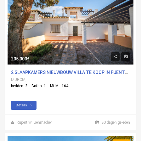
205,000€
2 SLAAPKAMERS NIEUWBOUW VILLA TE KOOP IN FUENTEALAMO, MURCIA
MURCIA,
bedden: 2
Baths: 1
Mt Mt: 164
Details
Rupert W. Gehmacher
30 dagen geleden