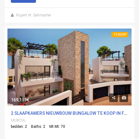
Rupert W. Gehmacher
TE KOOP
169,119€
2 SLAAPKAMERS NIEUWBOUW BUNGALOW TE KOOP IN FUENTEALAMO, MURCIA
MURCIA,
bedden: 2
Baths: 2
Mt Mt: 70