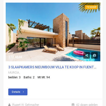
TE KOOP
272,464€
3 SLAAPKAMERS NIEUWBOUW VILLA TE KOOP IN FUENTEALAMO, MURCIA
MURCIA,
bedden: 3
Baths: 2
Mt Mt: 94
Details
Rupert W. Gehmacher
42 dagen geleden