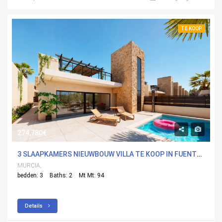
TE KOOP
274,780€
3 SLAAPKAMERS NIEUWBOUW VILLA TE KOOP IN FUENTEALAMO, MURCIA
MURCIA,
bedden: 3
Baths: 2
Mt Mt: 94
Details