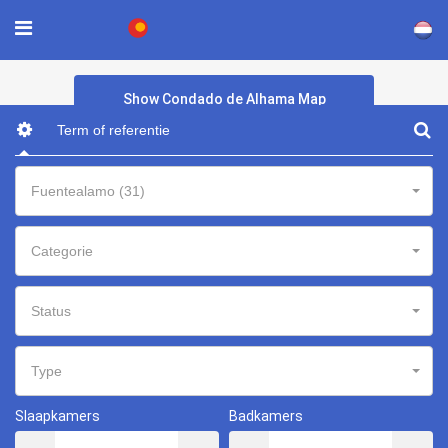
×
Show Condado de Alhama Map
Fuentealamo (31)
Categorie
Status
Type
Slaapkamers
Badkamers