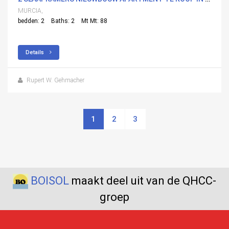
MURCIA,
bedden: 2
Baths: 2
Mt Mt: 88
Details
Rupert W. Gehmacher
1
2
3
BOISOL
maakt deel uit van de QHCC-
groep