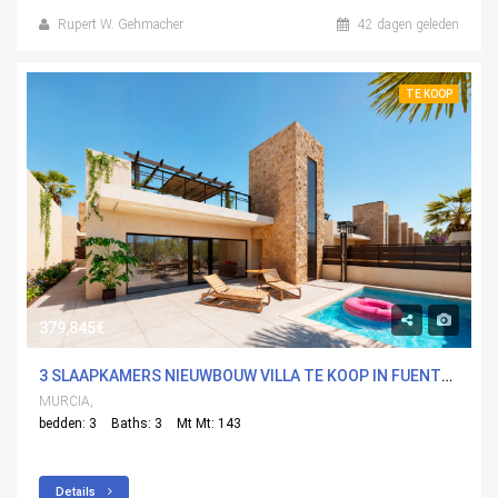
Rupert W. Gehmacher
42 dagen geleden
TE KOOP
379,845€
3 SLAAPKAMERS NIEUWBOUW VILLA TE KOOP IN FUENTEALAMO, MURCIA
MURCIA,
bedden: 3
Baths: 3
Mt Mt: 143
Details