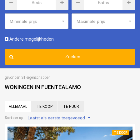
Minimale prijs
Maximale prijs
Andere mogelijkheden
Zoeken
gevonden 31 eigenschappen
WONINGEN IN FUENTEALAMO
ALLEMAAL
TE KOOP
TE HUUR
Laatst als eerste toegevoegd
Sorteer op:
TE KOOP