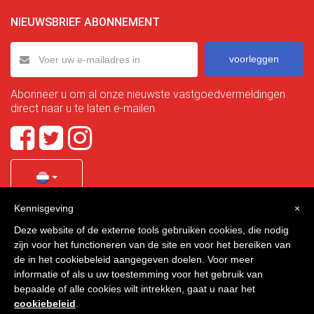
NIEUWSBRIEF ABONNEMENT
voorleggen
Abonneer u om al onze nieuwste vastgoedvermeldingen
direct naar u te laten e-mailen.
Kennisgeving
×
Quality Homes Costa Calida
is a registered trademark of
Deze website of de externe tools gebruiken cookies, die nodig
La Manga Holiday Home SL duly registered with CIF / tax
zijn voor het functioneren van de site en voor het bereiken van
no. B-30750053 and address: Bella Luz 07-05, 30389 La
de in het cookiebeleid aangegeven doelen. Voor meer
Manga Club, Cartagena, Murcia, Spain.
informatie of als u uw toestemming voor het gebruik van
bepaalde of alle cookies wilt intrekken, gaat u naar het
cookiebeleid
.