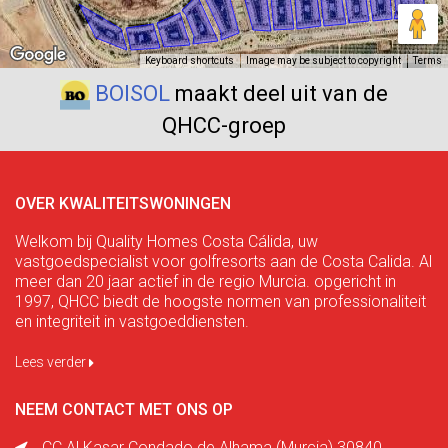
Keyboard shortcuts
Image may be subject to copyright
Terms
BOISOL
maakt deel uit van de
QHCC-groep
OVER KWALITEITSWONINGEN
Welkom bij Quality Homes Costa Cálida, uw
vastgoedspecialist voor golfresorts aan de Costa Calida. Al
meer dan 20 jaar actief in de regio Murcia. opgericht in
1997, QHCC biedt de hoogste normen van professionaliteit
en integriteit in vastgoeddiensten.
Lees verder
NEEM CONTACT MET ONS OP
CC Al Kasar Condado de Alhama (Murcia) 30840