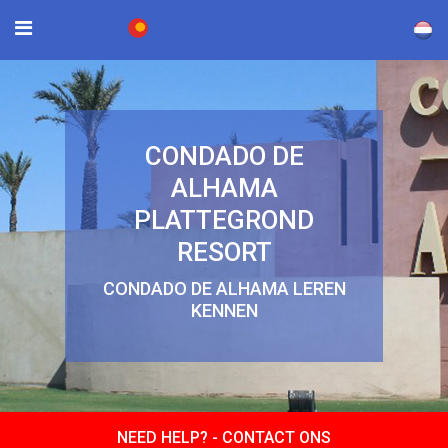
×
CONDADO DE
ALHAMA
PLATTEGROND
RESORT
CONDADO DE ALHAMA LEREN
KENNEN
NEED HELP? -
CONTACT ONS