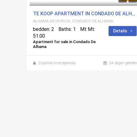
VILLA MET 3 SLAAPKAMERS, 2,5 BADKAMERS, PRIVÉ ZWEMBAD OP ALTAONA GOLF
TE KOOP APARTMENT IN CONDADO DE ALHAMA, ALHAMA DE MURCIA MET ZWEMBAD
ALHAMA DE MURCIA, CONDADO DE ALHAMA
bedden: 2
Baths: 1
Mt Mt:
ails
Details
51.00
Apartment for sale in Condado De
Alhama
Zuzanna Andrzejewska
54 dagen geleden