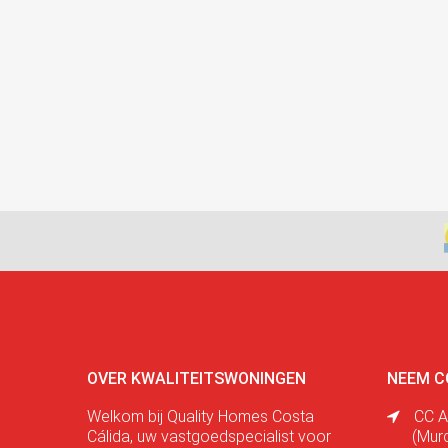
OVER KWALITEITSWONINGEN
NEEM C
Welkom bij Quality Homes Costa
CC A
Cálida, uw vastgoedspecialist voor
(Mur