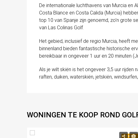
De internationale luchthavens van Murcia en A
Costa Blance en Costa Calida (Murcia) hebben
top 10 van Spanje zijn genoemd, zo'n grote sele
van Las Colinas Golf.
Het gebied, inclusief de regio Murcia, heeft m
binnenland bieden fantastische historische er
bereikbaar in ongeveer 1 uur en 20 minuten (Ju
Als je wilt skiën is het ongeveer 3,5 uur rijden
raften, duiken, waterskiën, jetskiën, windsurfen
WONINGEN TE KOOP ROND GOLF
119,900€
TE KOOP
TE KOOP