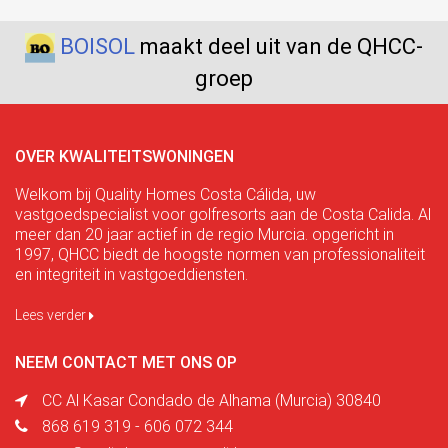
BOISOL
maakt deel uit van de QHCC-
groep
OVER KWALITEITSWONINGEN
Welkom bij Quality Homes Costa Cálida, uw
vastgoedspecialist voor golfresorts aan de Costa Calida. Al
meer dan 20 jaar actief in de regio Murcia. opgericht in
1997, QHCC biedt de hoogste normen van professionaliteit
en integriteit in vastgoeddiensten.
Lees verder
NEEM CONTACT MET ONS OP
CC Al Kasar Condado de Alhama (Murcia) 30840
868 619 319 - 606 072 344