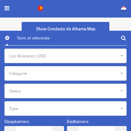
×
Show Condado de Alhama Map
Los Alcázares (158)
Categorie
Status
Type
Slaapkamers
Badkamers