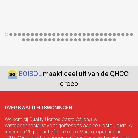
BOISOL
maakt deel uit van de QHCC-
groep
OVER KWALITEITSWONINGEN
Welkom bij Quality Homes Costa Cálida, uw
vastgoedspecialist voor golfresorts aan de Costa Calida. Al
meer dan 20 jaar actief in de regio Murcia. opgericht in
1997, QHCC biedt de hoogste normen van professionaliteit