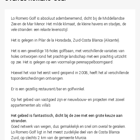
Lo Romero Golf is absoluut adembenemend, dicht bij de Middellandse
Zee en de Mar Menor. Het milde klimaat, de kleine havens en stadjes, de
vele stranden: een relaxte levensstijl.
Het is gelegen in Pilar de la Horadada, Zuid-Costa Blanca (Alicante).
Het is een geweldige 18-holes golfbaan, met verschillende variaties van
holes ontworpen rond het prachtige landschap met een prachtig uitzicht
op zee. Het is gelegen op een voormalige perenappelboomgaard.
Hoewel het voor het eerst werd geopend in 2008, heeft het al verschillende
toponderscheidingen ontvangen.
Er is een gezellig restaurant/bar en golfwinkel.
Op het gebied van vastgoed zijn er nieuwbouw- en projecten met zowel
appartementen als villa’s
Het gebied is fantastisch, dicht bij de zee met een grote keuze aan
stranden.
Goed netwerk van wegen, dus gemakkelijk en snel om overal te geraken.
Lo Romero Golf ligt in het meest zuidelijke deel van de Costa Blanca
Zuid, op slechts 2 km van de gemeente Murcia.