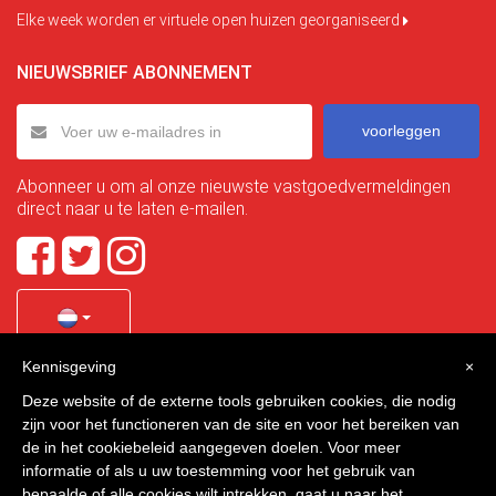
Elke week worden er virtuele open huizen georganiseerd
NIEUWSBRIEF ABONNEMENT
voorleggen
Abonneer u om al onze nieuwste vastgoedvermeldingen
direct naar u te laten e-mailen.
Kennisgeving
×
Quality Homes Costa Calida
is a registered trademark of
Deze website of de externe tools gebruiken cookies, die nodig
La Manga Holiday Home SL duly registered with CIF / tax
zijn voor het functioneren van de site en voor het bereiken van
no. B-30750053 and address: Bella Luz 07-05, 30389 La
de in het cookiebeleid aangegeven doelen. Voor meer
Manga Club, Cartagena, Murcia, Spain.
informatie of als u uw toestemming voor het gebruik van
bepaalde of alle cookies wilt intrekken, gaat u naar het