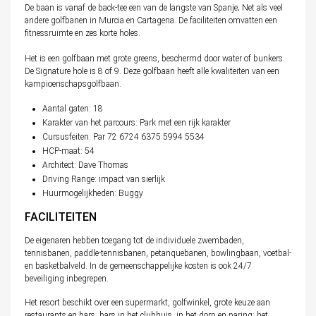
De baan is vanaf de back-tee een van de langste van Spanje; Net als veel
andere golfbanen in Murcia en Cartagena. De faciliteiten omvatten een
fitnessruimte en zes korte holes.
Het is een golfbaan met grote greens, beschermd door water of bunkers.
De Signature hole is 8 of 9. Deze golfbaan heeft alle kwaliteiten van een
kampioenschapsgolfbaan.
Aantal gaten: 18
Karakter van het parcours: Park met een rijk karakter
Cursusfeiten: Par 72 6724
6375
5994
5534
HCP-maat: 54
Architect: Dave Thomas
Driving Range: impact van sierlijk
Huurmogelijkheden: Buggy
FACILITEITEN
De eigenaren hebben toegang tot de individuele zwembaden,
tennisbanen, paddle-tennisbanen, petanquebanen, bowlingbaan, voetbal-
en basketbalveld. In de gemeenschappelijke kosten is ook 24/7
beveiliging inbegrepen.
Het resort beschikt over een supermarkt, golfwinkel, grote keuze aan
restaurants en bars, bars in het clubhuis, in het dorp en paring; het