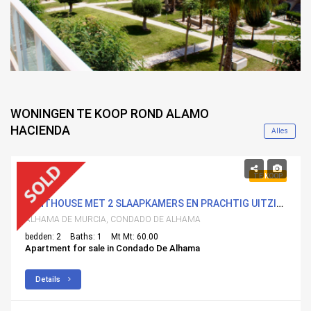
WONINGEN TE KOOP ROND ALAMO
HACIENDA
Alles
85,000€
TE KOOP
PENTHOUSE MET 2 SLAAPKAMERS EN PRACHTIG UITZICHT OP DE GOLFBAAN
ALHAMA DE MURCIA, CONDADO DE ALHAMA
bedden: 2
Baths: 1
Mt Mt: 60.00
Apartment for sale in Condado De Alhama
Details