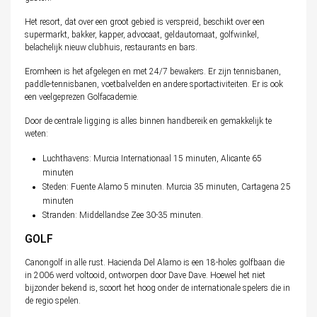
Het resort, dat over een groot gebied is verspreid, beschikt over een
supermarkt, bakker, kapper, advocaat, geldautomaat, golfwinkel,
belachelijk nieuw clubhuis, restaurants en bars.
Eromheen is het afgelegen en met 24/7 bewakers. Er zijn tennisbanen,
paddle-tennisbanen, voetbalvelden en andere sportactiviteiten. Er is ook
een veelgeprezen Golfacademie.
Door de centrale ligging is alles binnen handbereik en gemakkelijk te
weten:
Luchthavens: Murcia Internationaal 15 minuten, Alicante 65
minuten
Steden: Fuente Alamo 5 minuten. Murcia 35 minuten, Cartagena 25
minuten
Stranden: Middellandse Zee 30-35 minuten.
GOLF
Canongolf in alle rust. Hacienda Del Alamo is een 18-holes golfbaan die
in 2006 werd voltooid, ontworpen door Dave Dave. Hoewel het niet
bijzonder bekend is, scoort het hoog onder de internationale spelers die in
de regio spelen.