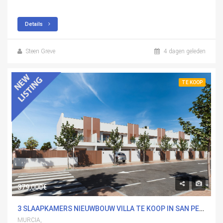
Details
Steen Greve
4 dagen geleden
TE KOOP
379,000€
3 SLAAPKAMERS NIEUWBOUW VILLA TE KOOP IN SAN PEDRO DEL PINATAR, MURCIA
MURCIA,