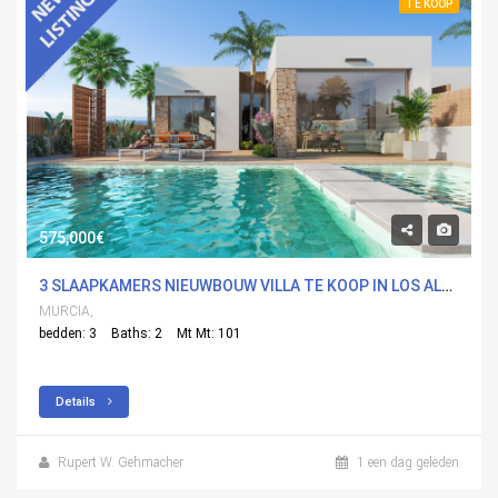
TE KOOP
575,000€
3 SLAAPKAMERS NIEUWBOUW VILLA TE KOOP IN LOS ALCÃ¡ZARES, MURCIA
MURCIA,
bedden: 3
Baths: 2
Mt Mt: 101
Details
Rupert W. Gehmacher
1 een dag geleden