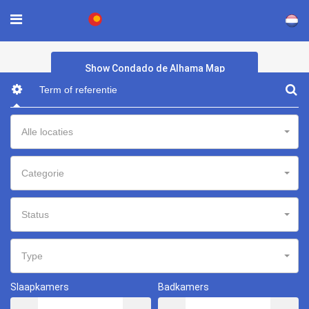
×
Show Condado de Alhama Map
Alle locaties
Categorie
Status
Type
Slaapkamers
Badkamers