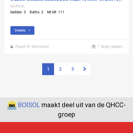
MURCIA,
bedden: 3
Baths: 2
Mt Mt: 111
Details
Rupert W. Gehmacher
7 dagen geleden
1
2
3
BOISOL
maakt deel uit van de QHCC-
groep