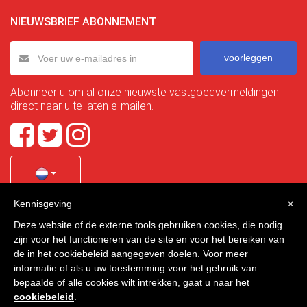
NIEUWSBRIEF ABONNEMENT
voorleggen
Abonneer u om al onze nieuwste vastgoedvermeldingen
direct naar u te laten e-mailen.
Kennisgeving
×
Quality Homes Costa Calida
is a registered trademark of
Deze website of de externe tools gebruiken cookies, die nodig
La Manga Holiday Home SL duly registered with CIF / tax
zijn voor het functioneren van de site en voor het bereiken van
no. B-30750053 and address: Bella Luz 07-05, 30389 La
de in het cookiebeleid aangegeven doelen. Voor meer
Manga Club, Cartagena, Murcia, Spain.
informatie of als u uw toestemming voor het gebruik van
bepaalde of alle cookies wilt intrekken, gaat u naar het
cookiebeleid
.