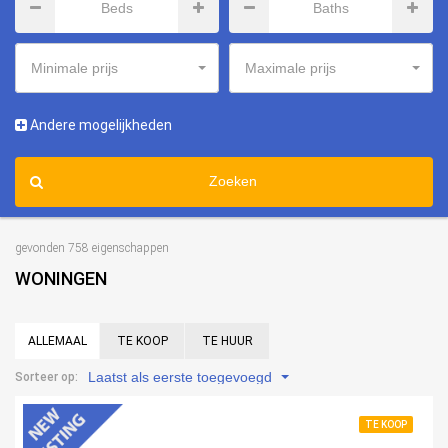
Minimale prijs
Maximale prijs
Andere mogelijkheden
Zoeken
gevonden 758 eigenschappen
WONINGEN
ALLEMAAL
TE KOOP
TE HUUR
Laatst als eerste toegevoegd
Sorteer op:
TE KOOP