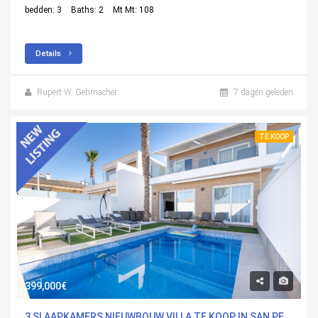
bedden: 3
Baths: 2
Mt Mt: 108
Details
Rupert W. Gehmacher
7 dagen geleden
TE KOOP
399,000€
3 SLAAPKAMERS NIEUWBOUW VILLA TE KOOP IN SAN PEDRO DEL PINATAR, MURCIA