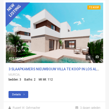
TE KOOP
459,000€
3 SLAAPKAMERS NIEUWBOUW VILLA TE KOOP IN LOS ALCÃ¡ZARES, MURCIA MET ZWEMBAD
MURCIA,
bedden: 3
Baths: 2
Mt Mt: 112
Details
Rupert W. Gehmacher
3 dagen geleden