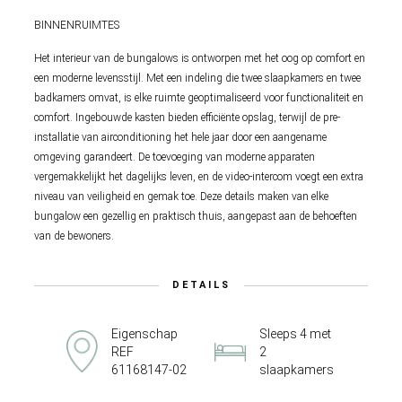
BINNENRUIMTES
Het interieur van de bungalows is ontworpen met het oog op comfort en
een moderne levensstijl. Met een indeling die twee slaapkamers en twee
badkamers omvat, is elke ruimte geoptimaliseerd voor functionaliteit en
comfort. Ingebouwde kasten bieden efficiënte opslag, terwijl de pre-
installatie van airconditioning het hele jaar door een aangename
omgeving garandeert. De toevoeging van moderne apparaten
vergemakkelijkt het dagelijks leven, en de video-intercom voegt een extra
niveau van veiligheid en gemak toe. Deze details maken van elke
bungalow een gezellig en praktisch thuis, aangepast aan de behoeften
van de bewoners.
DETAILS
Eigenschap
Sleeps 4 met
REF
2
61168147-02
slaapkamers