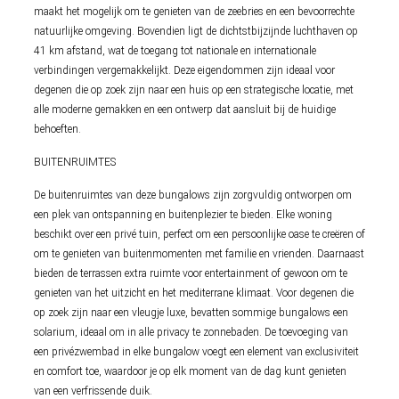
maakt het mogelijk om te genieten van de zeebries en een bevoorrechte
natuurlijke omgeving. Bovendien ligt de dichtstbijzijnde luchthaven op
41 km afstand, wat de toegang tot nationale en internationale
verbindingen vergemakkelijkt. Deze eigendommen zijn ideaal voor
degenen die op zoek zijn naar een huis op een strategische locatie, met
alle moderne gemakken en een ontwerp dat aansluit bij de huidige
behoeften.
BUITENRUIMTES
De buitenruimtes van deze bungalows zijn zorgvuldig ontworpen om
een plek van ontspanning en buitenplezier te bieden. Elke woning
beschikt over een privé tuin, perfect om een persoonlijke oase te creëren of
om te genieten van buitenmomenten met familie en vrienden. Daarnaast
bieden de terrassen extra ruimte voor entertainment of gewoon om te
genieten van het uitzicht en het mediterrane klimaat. Voor degenen die
op zoek zijn naar een vleugje luxe, bevatten sommige bungalows een
solarium, ideaal om in alle privacy te zonnebaden. De toevoeging van
een privézwembad in elke bungalow voegt een element van exclusiviteit
en comfort toe, waardoor je op elk moment van de dag kunt genieten
van een verfrissende duik.