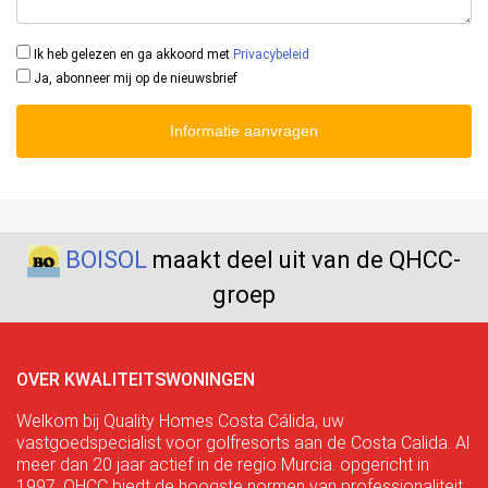
Ik heb gelezen en ga akkoord met
Privacybeleid
Ja, abonneer mij op de nieuwsbrief
Informatie aanvragen
BOISOL
maakt deel uit van de QHCC-
groep
OVER KWALITEITSWONINGEN
Welkom bij Quality Homes Costa Cálida, uw
vastgoedspecialist voor golfresorts aan de Costa Calida. Al
meer dan 20 jaar actief in de regio Murcia. opgericht in
1997, QHCC biedt de hoogste normen van professionaliteit