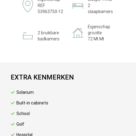
REF
2
53963750-12
slaapkamers
Eigenschap
2 bruikbare
grootte
badkamers
72 Mt Mt
EXTRA KENMERKEN
Solarium
Built-in cabinets
School
Golf
Hospital