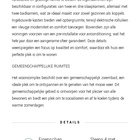
beschikbaar in configuraties van twee en drie slaapkamers, allemaal met
twee badkamers, wat ze ideaal maakt voor zowel gezinnen als koppels.
Ingebouwde kasten bieden veel opbergruimte, terwijl elektrische rolluiken
een vleugje moderniteit en comfort toevoegen. Bovendien zijn alle
woningen voorzien van een pre-installatie voor airconditioning, wat het
hele jaar door een aangename sfeer garandeert. Deze details
weerspiegelen een focus op kwaliteit en comfort, waardoor elk huis een
perfecte plek is om te wonen.
GEMEENSCHAPPELIJKE RUIMTES
Het wooncomplex beschikt over een gemeenschappelijk zwembad, een
ideale plek om te ontspannen en te genieten van het mooie weer. Dit
gemeenschappelijke gebied is ontworpen voor het plezier van alle
bewoners en biedt een plek om te socialiseren en af te koelen tijdens de
warme zomerdagen.
DETAILS
Eigenschap
Sleeps 4 met