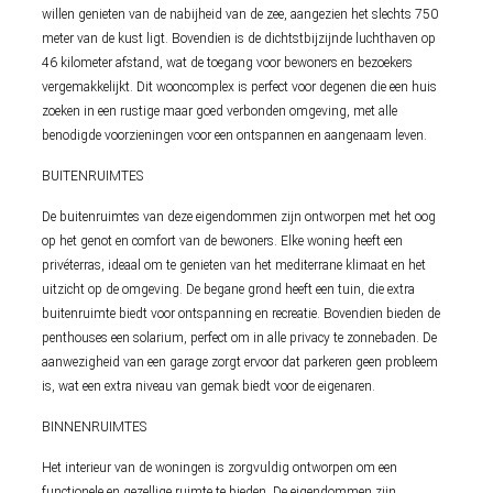
willen genieten van de nabijheid van de zee, aangezien het slechts 750
meter van de kust ligt. Bovendien is de dichtstbijzijnde luchthaven op
46 kilometer afstand, wat de toegang voor bewoners en bezoekers
vergemakkelijkt. Dit wooncomplex is perfect voor degenen die een huis
zoeken in een rustige maar goed verbonden omgeving, met alle
benodigde voorzieningen voor een ontspannen en aangenaam leven.
BUITENRUIMTES
De buitenruimtes van deze eigendommen zijn ontworpen met het oog
op het genot en comfort van de bewoners. Elke woning heeft een
privéterras, ideaal om te genieten van het mediterrane klimaat en het
uitzicht op de omgeving. De begane grond heeft een tuin, die extra
buitenruimte biedt voor ontspanning en recreatie. Bovendien bieden de
penthouses een solarium, perfect om in alle privacy te zonnebaden. De
aanwezigheid van een garage zorgt ervoor dat parkeren geen probleem
is, wat een extra niveau van gemak biedt voor de eigenaren.
BINNENRUIMTES
Het interieur van de woningen is zorgvuldig ontworpen om een
functionele en gezellige ruimte te bieden. De eigendommen zijn