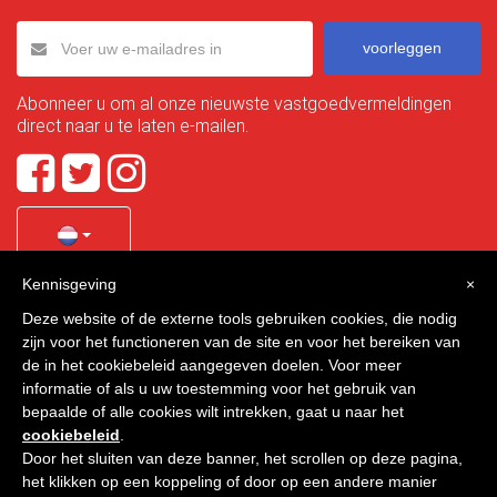
voorleggen
Abonneer u om al onze nieuwste vastgoedvermeldingen
direct naar u te laten e-mailen.
Kennisgeving
×
Quality Homes Costa Calida
is a registered trademark of
Deze website of de externe tools gebruiken cookies, die nodig
La Manga Holiday Home SL duly registered with CIF / tax
zijn voor het functioneren van de site en voor het bereiken van
no. B-30750053 and address: Bella Luz 07-05, 30389 La
de in het cookiebeleid aangegeven doelen. Voor meer
Manga Club, Cartagena, Murcia, Spain.
informatie of als u uw toestemming voor het gebruik van
bepaalde of alle cookies wilt intrekken, gaat u naar het
cookiebeleid
.
Door het sluiten van deze banner, het scrollen op deze pagina,
Quality Homes Costa Cálida - Alle rechten voorbehouden
het klikken op een koppeling of door op een andere manier