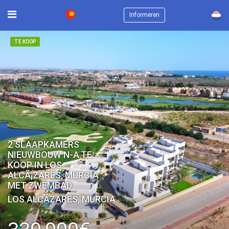
×
Informeren
TE KOOP
2 SLAAPKAMERS
NIEUWBOUW N-A TE
KOOP IN LOS
ALCÃ¡ZARES, MURCIA
MET ZWEMBAD
LOS ALCÁZARES, MURCIA