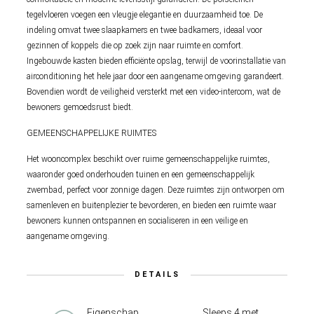
tegelvloeren voegen een vleugje elegantie en duurzaamheid toe. De
indeling omvat twee slaapkamers en twee badkamers, ideaal voor
gezinnen of koppels die op zoek zijn naar ruimte en comfort.
Ingebouwde kasten bieden efficiënte opslag, terwijl de voorinstallatie van
airconditioning het hele jaar door een aangename omgeving garandeert.
Bovendien wordt de veiligheid versterkt met een video-intercom, wat de
bewoners gemoedsrust biedt.
GEMEENSCHAPPELIJKE RUIMTES
Het wooncomplex beschikt over ruime gemeenschappelijke ruimtes,
waaronder goed onderhouden tuinen en een gemeenschappelijk
zwembad, perfect voor zonnige dagen. Deze ruimtes zijn ontworpen om
samenleven en buitenplezier te bevorderen, en bieden een ruimte waar
bewoners kunnen ontspannen en socialiseren in een veilige en
aangename omgeving.
DETAILS
Eigenschap
Sleeps 4 met