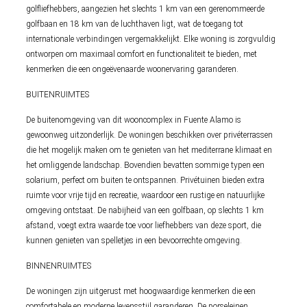
golfliefhebbers, aangezien het slechts 1 km van een gerenommeerde
golfbaan en 18 km van de luchthaven ligt, wat de toegang tot
internationale verbindingen vergemakkelijkt. Elke woning is zorgvuldig
ontworpen om maximaal comfort en functionaliteit te bieden, met
kenmerken die een ongeëvenaarde woonervaring garanderen.
BUITENRUIMTES
De buitenomgeving van dit wooncomplex in Fuente Alamo is
gewoonweg uitzonderlijk. De woningen beschikken over privéterrassen
die het mogelijk maken om te genieten van het mediterrane klimaat en
het omliggende landschap. Bovendien bevatten sommige typen een
solarium, perfect om buiten te ontspannen. Privétuinen bieden extra
ruimte voor vrije tijd en recreatie, waardoor een rustige en natuurlijke
omgeving ontstaat. De nabijheid van een golfbaan, op slechts 1 km
afstand, voegt extra waarde toe voor liefhebbers van deze sport, die
kunnen genieten van spelletjes in een bevoorrechte omgeving.
BINNENRUIMTES
De woningen zijn uitgerust met hoogwaardige kenmerken die een
comfortabele en moderne levensstijl garanderen. De porseleinen