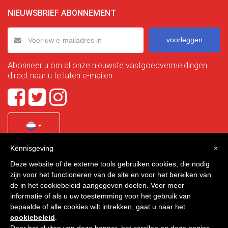
NIEUWSBRIEF ABONNEMENT
voorleggen
Abonneer u om al onze nieuwste vastgoedvermeldingen
direct naar u te laten e-mailen.
Kennisgeving
×
Quality Homes Costa Calida
is a registered trademark of
Deze website of de externe tools gebruiken cookies, die nodig
La Manga Holiday Home SL duly registered with CIF / tax
zijn voor het functioneren van de site en voor het bereiken van
no. B-30750053 and address: Bella Luz 07-05, 30389 La
de in het cookiebeleid aangegeven doelen. Voor meer
Manga Club, Cartagena, Murcia, Spain.
informatie of als u uw toestemming voor het gebruik van
bepaalde of alle cookies wilt intrekken, gaat u naar het
cookiebeleid
.