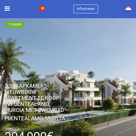
×
Informeren
TE KOOP
2 SLAAPKAMERS
NIEUWBOUW
APARTMENT TE KOOP
IN FUENTEALAMO,
MURCIA MET ZWEMBAD
FUENTEALAMO, MURCIA