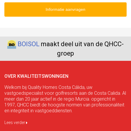
Informatie aanvragen
BOISOL
maakt deel uit van de QHCC-
groep
OVER KWALITEITSWONINGEN
Welkom bij Quality Homes Costa Cálida, uw
vastgoedspecialist voor golfresorts aan de Costa Calida. Al
meer dan 20 jaar actief in de regio Murcia. opgericht in
1997, QHCC biedt de hoogste normen van professionaliteit
en integriteit in vastgoeddiensten.
Lees verder