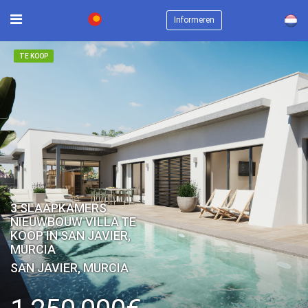
×
Informeren
TE KOOP
3 SLAAPKAMERS
NIEUWBOUW VILLA TE
KOOP IN SAN JAVIER,
MURCIA
SAN JAVIER, MURCIA