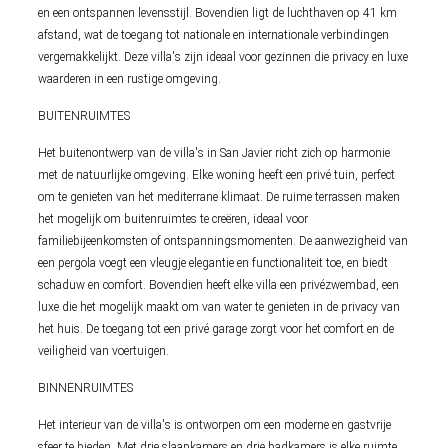
en een ontspannen levensstijl. Bovendien ligt de luchthaven op 41 km
afstand, wat de toegang tot nationale en internationale verbindingen
vergemakkelijkt. Deze villa's zijn ideaal voor gezinnen die privacy en luxe
waarderen in een rustige omgeving.
BUITENRUIMTES
Het buitenontwerp van de villa's in San Javier richt zich op harmonie
met de natuurlijke omgeving. Elke woning heeft een privé tuin, perfect
om te genieten van het mediterrane klimaat. De ruime terrassen maken
het mogelijk om buitenruimtes te creëren, ideaal voor
familiebijeenkomsten of ontspanningsmomenten. De aanwezigheid van
een pergola voegt een vleugje elegantie en functionaliteit toe, en biedt
schaduw en comfort. Bovendien heeft elke villa een privézwembad, een
luxe die het mogelijk maakt om van water te genieten in de privacy van
het huis. De toegang tot een privé garage zorgt voor het comfort en de
veiligheid van voertuigen.
BINNENRUIMTES
Het interieur van de villa's is ontworpen om een moderne en gastvrije
sfeer te bieden. Met drie slaapkamers en drie badkamers is elke ruimte