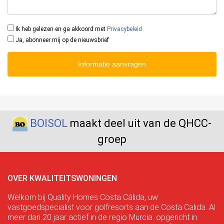
Ik heb gelezen en ga akkoord met
Privacybeleid
Ja, abonneer mij op de nieuwsbrief
Informatie aanvragen
BOISOL
maakt deel uit van de QHCC-
groep
OVER KWALITEITSWONINGEN
Welkom bij Quality Homes Costa Cálida, uw
vastgoedspecialist voor golfresorts aan de Costa Calida. Al
meer dan 20 jaar actief in de regio Murcia. opgericht in