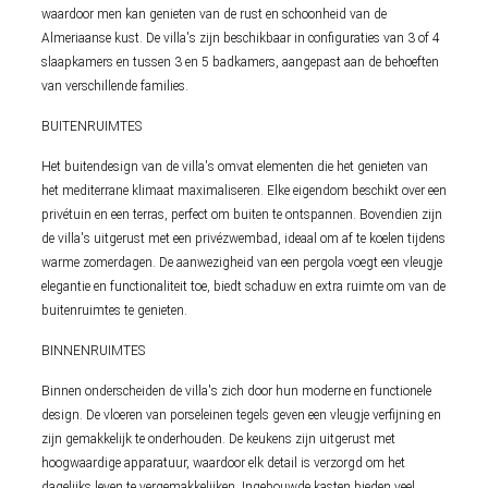
waardoor men kan genieten van de rust en schoonheid van de
Almeriaanse kust. De villa's zijn beschikbaar in configuraties van 3 of 4
slaapkamers en tussen 3 en 5 badkamers, aangepast aan de behoeften
van verschillende families.
BUITENRUIMTES
Het buitendesign van de villa's omvat elementen die het genieten van
het mediterrane klimaat maximaliseren. Elke eigendom beschikt over een
privétuin en een terras, perfect om buiten te ontspannen. Bovendien zijn
de villa's uitgerust met een privézwembad, ideaal om af te koelen tijdens
warme zomerdagen. De aanwezigheid van een pergola voegt een vleugje
elegantie en functionaliteit toe, biedt schaduw en extra ruimte om van de
buitenruimtes te genieten.
BINNENRUIMTES
Binnen onderscheiden de villa's zich door hun moderne en functionele
design. De vloeren van porseleinen tegels geven een vleugje verfijning en
zijn gemakkelijk te onderhouden. De keukens zijn uitgerust met
hoogwaardige apparatuur, waardoor elk detail is verzorgd om het
dagelijks leven te vergemakkelijken. Ingebouwde kasten bieden veel