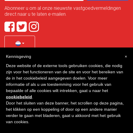
Abonneer u om al onze nieuwste vastgoedvermeldingen
direct naar u te laten e-mailen.
Kennisgeving
×
Quality Homes Costa Calida
is a registered trademark of
Deze website of de externe tools gebruiken cookies, die nodig
La Manga Holiday Home SL duly registered with CIF / tax
zijn voor het functioneren van de site en voor het bereiken van
no. B-30750053 and address: Bella Luz 07-05, 30389 La
de in het cookiebeleid aangegeven doelen. Voor meer
Manga Club, Cartagena, Murcia, Spain.
informatie of als u uw toestemming voor het gebruik van
bepaalde of alle cookies wilt intrekken, gaat u naar het
cookiebeleid
.
Door het sluiten van deze banner, het scrollen op deze pagina,
Quality Homes Costa Cálida - Alle rechten voorbehouden
het klikken op een koppeling of door op een andere manier
verder te gaan met bladeren, gaat u akkoord met het gebruik
Privacy
Contact
van cookies.
Ontworpen door
VNBenny