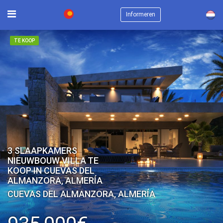
×
Informeren
TE KOOP
3 SLAAPKAMERS
NIEUWBOUW VILLA TE
KOOP IN CUEVAS DEL
ALMANZORA, ALMERÍA
CUEVAS DEL ALMANZORA, ALMERÍA