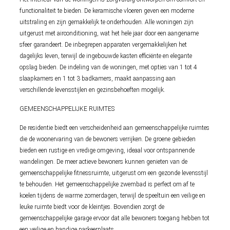
functionaliteit te bieden. De keramische vloeren geven een moderne
uitstraling en zijn gemakkelijk te onderhouden. Alle woningen zijn
uitgerust met airconditioning, wat het hele jaar door een aangename
sfeer garandeert. De inbegrepen apparaten vergemakkelijken het
dagelijks leven, terwijl de ingebouwde kasten efficiënte en elegante
opslag bieden. De indeling van de woningen, met opties van 1 tot 4
slaapkamers en 1 tot 3 badkamers, maakt aanpassing aan
verschillende levensstijlen en gezinsbehoeften mogelijk.
GEMEENSCHAPPELIJKE RUIMTES
De residentie biedt een verscheidenheid aan gemeenschappelijke ruimtes
die de woonervaring van de bewoners verrijken. De groene gebieden
bieden een rustige en vredige omgeving, ideaal voor ontspannende
wandelingen. De meer actieve bewoners kunnen genieten van de
gemeenschappelijke fitnessruimte, uitgerust om een gezonde levensstijl
te behouden. Het gemeenschappelijke zwembad is perfect om af te
koelen tijdens de warme zomerdagen, terwijl de speeltuin een veilige en
leuke ruimte biedt voor de kleintjes. Bovendien zorgt de
gemeenschappelijke garage ervoor dat alle bewoners toegang hebben tot
een veilige en handige parkeerplaats.