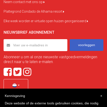
Neem contact met ons op
Plattegrond Condado de Alhama resort
Elke week worden er virtuele open huizen georganiseerd
NIEUWSBRIEF ABONNEMENT
voorleggen
Abonneer u om al onze nieuwste vastgoedvermeldingen
direct naar u te laten e-mailen.
Kennisgeving
×
Quality Homes Costa Calida
is a registered trademark of
Deze website of de externe tools gebruiken cookies, die nodig
La Manga Holiday Home SL duly registered with CIF / tax