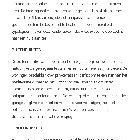
afstand, garandeert een adembenemend uitzicht en een ontspannen
sfeer. De indelingsopties omvatten woningen van 1 tot 4 slaapkamers
en van 1 tot 3 badkamers, die zich aanpassen aan diverse
gezinsbehoeften. De bevoorrechte locatie en de verscheidenheid aan
typologieën maken deze residentie een ideale keuze voor wie op zoek is
naar een huis aan zee.
BUITENRUIMTES
De buitenruimtes van deze residentie in Águilas zijn ontworpen om de
natuurlijke omgeving aan te vullen en een buitenlevensstijl te bieden. De
woningen beschikken over privéterrassen, perfect om te genieten van het
mediterrane klimaat en het uitzicht op zee. Bovendien omvatten
sommige typologieën een solarium, dat extra ruimte biedt voor
ontspanning en entertainment. De toegang tot een gemeenschappelijke
garage zorgt voor comfort en veiligheid voor voertuigen, inclusief
oplaadstations voor elektrische auto's, wat een toewijding aan
duurzaamheid en innovatie weerspiegelt.
BINNENRUIMTES
Het interieur van de woningen is zorgvuldig ontworpen om comfort en