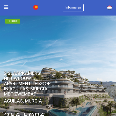
×
Informeren
TE KOOP
2 SLAAPKAMERS
NIEUWBOUW
APARTMENT TE KOOP
IN AGUILAS, MURCIA
MET ZWEMBAD
AGUILAS, MURCIA