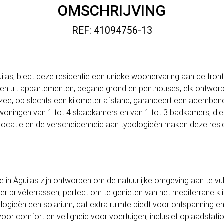
OMSCHRIJVING
REF: 41094756-13
las, biedt deze residentie een unieke woonervaring aan de frontl
n uit appartementen, begane grond en penthouses, elk ontworpe
 zee, op slechts een kilometer afstand, garandeert een adembe
 woningen van 1 tot 4 slaapkamers en van 1 tot 3 badkamers, di
locatie en de verscheidenheid aan typologieën maken deze resid
 in Águilas zijn ontworpen om de natuurlijke omgeving aan te vull
 privéterrassen, perfect om te genieten van het mediterrane kli
ieën een solarium, dat extra ruimte biedt voor ontspanning en
r comfort en veiligheid voor voertuigen, inclusief oplaadstatio