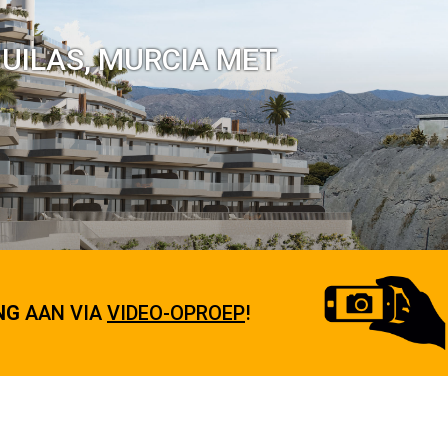
UILAS, MURCIA MET
NG
AAN VIA
VIDEO-OPROEP
!