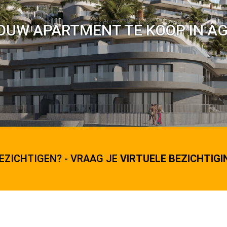
UW APARTMENT TE KOOP IN AG
EZICHTIGEN? - VRAAG JE
VIRTUELE BEZICHTIGI