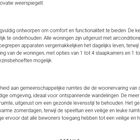
ovatie weerspiegelt.
orgvuldig ontworpen om comfort en functionaliteit te bieden. De
ijk te onderhouden. Alle woningen zijn uitgerust met aircondition
egrepen apparaten vergemakkelijken het dagelijks leven, terwijl
ling van de woningen, met opties van 1 tot 4 slaapkamers en 1 
gezinsbehoeften mogelijk.
nheid aan gemeenschappelijke ruimtes die de woonervaring van 
edige omgeving, ideaal voor ontspannende wandelingen. De mee
ruimte, uitgerust om een gezonde levensstijl te behouden. Het
warme zomerdagen, terwijl de speeltuin een veilige en leuke ruimt
 ervoor dat alle bewoners toegang hebben tot een veilige en h