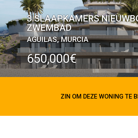
3 SLAAPKAMERS NIEUWBO
ZWEMBAD
AGUILAS, MURCIA
650,000€
ZIN OM DEZE WONING TE B