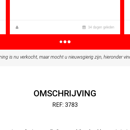
Mt: 80.00
Apartment for sale in Condado De
Alhama
Zuzanna Andrzejewska
34 dagen geleden
ning is nu verkocht, maar mocht u nieuwsgierig zijn, hieronder vi
OMSCHRIJVING
REF: 3783