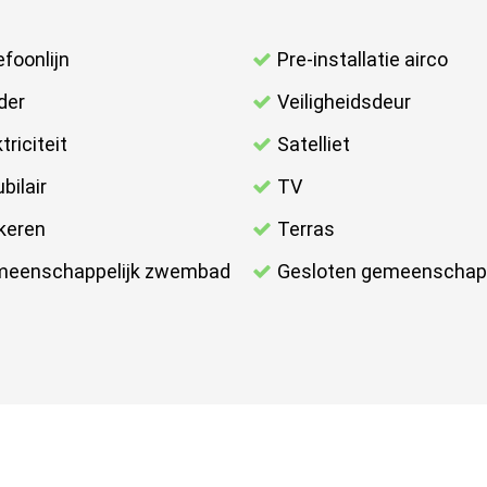
efoonlijn
Pre-installatie airco
der
Veiligheidsdeur
triciteit
Satelliet
bilair
TV
keren
Terras
eenschappelijk zwembad
Gesloten gemeenschap