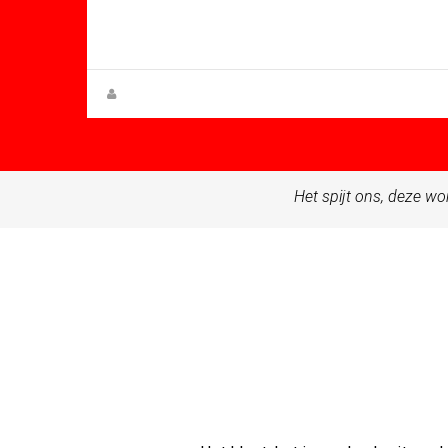
Mt: 78.25
Apartment for sale in Condado De
Alhama
Zuzanna Andrzejewska
Het spijt ons, deze wo