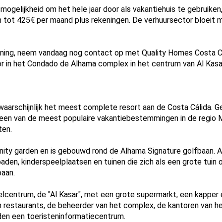
mogelijkheid om het hele jaar door als vakantiehuis te gebruiken,
 tot 425€ per maand plus rekeningen. De verhuursector bloeit m
ning, neem vandaag nog contact op met Quality Homes Costa Ca
 in het Condado de Alhama complex in het centrum van Al Kasar. 
aarschijnlijk het meest complete resort aan de Costa Cálida. 
t een van de meest populaire vakantiebestemmingen in de regio 
ten.
finity garden en is gebouwd rond de Alhama Signature golfbaan. 
n, kinderspeelplaatsen en tuinen die zich als een grote tuin 
baan.
lcentrum, de "Al Kasar", met een grote supermarkt, een kapper
n restaurants, de beheerder van het complex, de kantoren van 
en een toeristeninformatiecentrum.