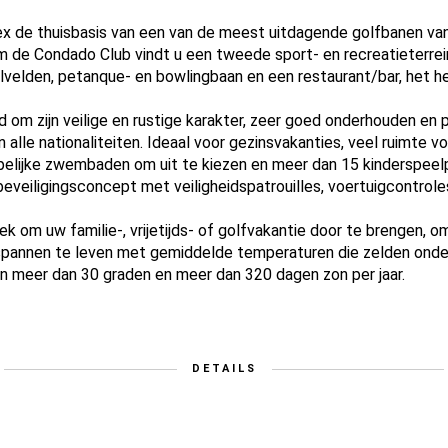
plex de thuisbasis van een van de meest uitdagende golfbanen van
 de Condado Club vindt u een tweede sport- en recreatieterrein,
velden, petanque- en bowlingbaan en een restaurant/bar, het he
 om zijn veilige en rustige karakter, zeer goed onderhouden en p
alle nationaliteiten. Ideaal voor gezinsvakanties, veel ruimte vo
lijke zwembaden om uit te kiezen en meer dan 15 kinderspeelpl
eveiligingsconcept met veiligheidspatrouilles, voertuigcontroles 
k om uw familie-, vrijetijds- of golfvakantie door te brengen, om
ntspannen te leven met gemiddelde temperaturen die zelden ond
meer dan 30 graden en meer dan 320 dagen zon per jaar.
DETAILS