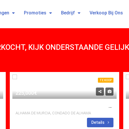
ngen
Promoties
Bedrijf
Verkoop Bij Ons
ERKOCHT, KIJK ONDERSTAANDE GELI
TE KOOP
225,000€
TE KOOP APARTMENT IN CONDADO DE ALHAMA, ALHAMA DE MURCIA MET ZWEMBAD
ALHAMA DE MURCIA, CONDADO DE ALHAMA
bedden: 2
Baths: 2
Mt
Details