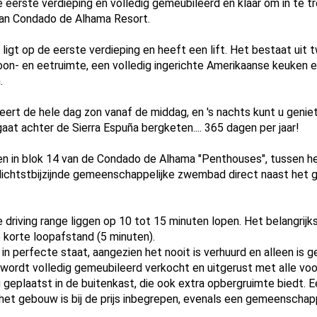
e eerste verdieping en volledig gemeubileerd en klaar om in te 
van Condado de Alhama Resort.
ligt op de eerste verdieping en heeft een lift. Het bestaat ui
on- en eetruimte, een volledig ingerichte Amerikaanse keuken e
.
eert de hele dag zon vanaf de middag, en 's nachts kunt u genie
aat achter de Sierra Espuña bergketen.... 365 dagen per jaar!
n in blok 14 van de Condado de Alhama "Penthouses", tussen he
 dichtstbijzijnde gemeenschappelijke zwembad direct naast het
 driving range liggen op 10 tot 15 minuten lopen. Het belangrij
op korte loopafstand (5 minuten).
 in perfecte staat, aangezien het nooit is verhuurd en alleen is g
 wordt volledig gemeubileerd verkocht en uitgerust met alle voo
ig geplaatst in de buitenkast, die ook extra opbergruimte bied
het gebouw is bij de prijs inbegrepen, evenals een gemeenschapp