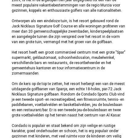
2009, is het in de afgelopen tien jaar uitgegroeid tot een van de
meest populaire vakantiebestemmingen van de regio Murcia voor
gezinnen, koppels en enthousiaste golfers van alle nationaliteiten.
Ontworpen als een eindeloze tuin, is het resort gebouwd rond de
Jack Nicklaus Signature Golf Course en alle woningen profiteren van
meer dan 20 gemeenschappelijke zwembaden, kinderspeelplaatsen
en aangelegde tuinen die zijn verspreid over het resort in de vorm
van een grote tuin, vermengd met het groen van de golfbaan.
Het resort heeft een groot commercieel centrum met een grote "Spar"
supermarkt, geldautomaat, schoonheidssalon, meubelwinkel,
verschillende bars en restaurants, de resortbeheerder en het
gemeentehuis kantoren en tour informatiecentrum in de
zomermaanden.
Om de kers op de top te zetten, het resort herbergt een van de meest
uitdagende golfbanen van Spanje, een echte 18-holes, par-72 Jack
Nicklaus Signature golfbaan. Rondom de Condado Sports Club vind
je een tweede sport- en recreatiegebied, een fitnessruimte, tennis- en
paddlebanen, voetbalvelden en basketbalvelden, jeu de boulesbaan
en een restaurant/bar. Er is een tweede jeu-de-boulesbaan en twee
grote voetbalvelden op het terrein naast het centrum van Al Kasar.
Condado is populair en staat bekend om zijn veilige en rustige
karakter, goed onderhouden en schoon, het is erg populair onder
gezinnen met kinderen, met veel ruimte voor de kinderen om veilig