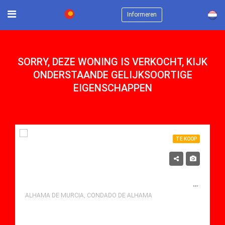
×
Informeren
SORRY, DEZE WONING IS VERKOCHT, KIJK
ONDERSTAANDE GELIJKSOORTIGE
EIGENSCHAPPEN
TE KOOP
214,425€
TE KOOP APARTMENT IN CONDADO DE ALHAMA, ALHAMA DE MURCIA MET ZWEMBAD
ALHAMA DE MURCIA, CONDADO DE ALHAMA
bedden: 2
Baths: 2
Mt Mt: 90.42
Apartment for sale in Condado De Alhama