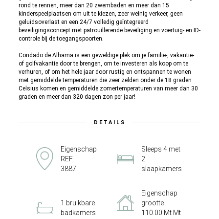
rond te rennen, meer dan 20 zwembaden en meer dan 15
kinderspeelplaatsen om uit te kiezen, zeer weinig verkeer, geen
geluidsoverlast en een 24/7 volledig geïntegreerd
beveiligingsconcept met patrouillerende beveiliging en voertuig- en ID-
controle bij de toegangspoorten.
Condado de Alhama is een geweldige plek om je familie-, vakantie-
of golfvakantie door te brengen, om te investeren als koop om te
verhuren, of om het hele jaar door rustig en ontspannen te wonen
met gemiddelde temperaturen die zeer zelden onder de 18 graden
Celsius komen en gemiddelde zomertemperaturen van meer dan 30
graden en meer dan 320 dagen zon per jaar!
DETAILS
Eigenschap
Sleeps 4 met
REF
2
3887
slaapkamers
Eigenschap
1 bruikbare
grootte
badkamers
110.00 Mt Mt