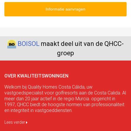
Informatie aanvragen
BOISOL
maakt deel uit van de QHCC-
groep
OVER KWALITEITSWONINGEN
Welkom bij Quality Homes Costa Cálida, uw
vastgoedspecialist voor golfresorts aan de Costa Calida. Al
meer dan 20 jaar actief in de regio Murcia. opgericht in
1997, QHCC biedt de hoogste normen van professionaliteit
en integriteit in vastgoeddiensten.
Lees verder