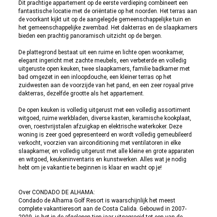
Dit prachtige appartement op de eerste verdieping combineert een
fantastische locatie met de oriëntatie op het noorden. Het terras aan
de voorkant kijkt uit op de aangelegde gemeenschappelijke tuin en
het gemeenschappelijke zwembad. Het dakterras en de slaapkamers
bieden een prachtig panoramisch uitzicht op de bergen.
De plattegrond bestaat uit een ruime en lichte open woonkamer,
elegant ingericht met zachte meubels, een verbeterde en volledig
uitgeruste open keuken, twee slaapkamers, familie badkamer met
bad omgezet in een inloopdouche, een kleiner terras op het
zuidwesten aan de voorzijde van het pand, en een zeer royaal prive
dakterras, dezelfde grootte als het appartement.
De open keuken is volledig uitgerust met een volledig assortiment
witgoed, ruime werkbladen, diverse kasten, keramische kookplaat,
oven, roestvrijstalen afzuigkap en elektrische waterkoker. Deze
woning is zeer goed gepresenteerd en wordt volledig gemeubileerd
verkocht, voorzien van airconditioning met ventilatoren in elke
slaapkamer, en volledig uitgerust met alle kleine en grote apparaten
en witgoed, keukeninventaris en kunstwerken. Alles wat je nodig
hebt om je vakantie te beginnen is klaar en wacht op je!
Over CONDADO DE ALHAMA:
Condado de Alhama Golf Resort is waarschijnlijk het meest
complete vakantieresort aan de Costa Calida. Gebouwd in 2007-