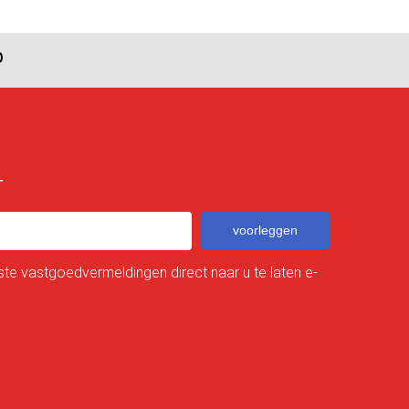
p
T
voorleggen
te vastgoedvermeldingen direct naar u te laten e-