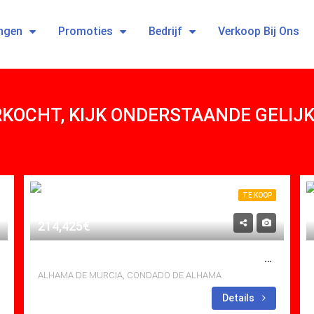
ngen
Promoties
Bedrijf
Verkoop Bij Ons
ERKOCHT, KIJK ONDERSTAANDE GELI
TE KOOP
214,425€
TE KOOP APARTMENT IN CONDADO DE ALHAMA, ALHAMA DE MURCIA MET ZWEMBAD
ALHAMA DE MURCIA, CONDADO DE ALHAMA
bedden: 2
Baths: 2
Mt
Details