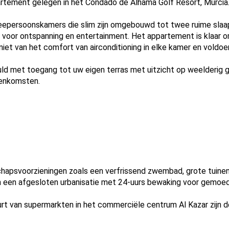
artement gelegen in het Condado de Alhama Golf Resort, Murcia
eepersoonskamers die slim zijn omgebouwd tot twee ruime sla
 voor ontspanning en entertainment. Het appartement is klaar 
iet van het comfort van airconditioning in elke kamer en voldoe
uld met toegang tot uw eigen terras met uitzicht op weelderig g
eenkomsten.
apsvoorzieningen zoals een verfrissend zwembad, grote tuinen,
in een afgesloten urbanisatie met 24-uurs bewaking voor gemoed
buurt van supermarkten in het commerciële centrum Al Kazar zijn