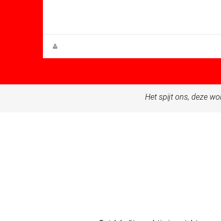
Mt: 59.00
Apartment for sale in Condado De
Alhama
Zuzanna Andrzejewska
Het spijt ons, deze wo