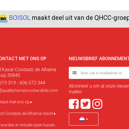
BOISOL
maakt deel uit van de QHCC-groe
ONTACT MET ONS OP
NIEUWSBRIEF ABONNEMEN
l Kasar Condado de Alhama
cia) 30840
619 319 - 606 072 344
Abonneer u om al onze nieuws
@qualityhomescostacalida.com
mailen.
tact met ons op
ond Condado de Alhama resort
 worden er virtuele open huizen