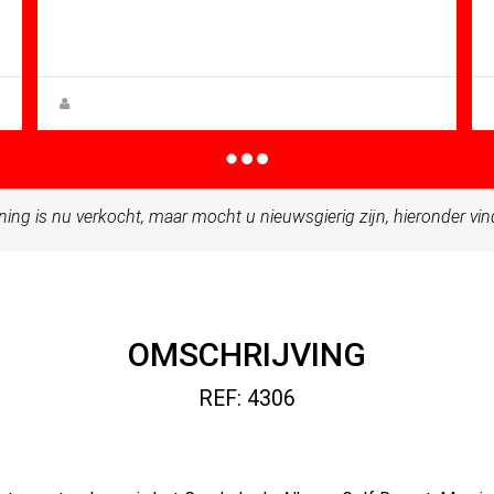
Mt: 90.42
Apartment for sale in Condado De
Alhama
Zuzanna Andrzejewska
ning is nu verkocht, maar mocht u nieuwsgierig zijn, hieronder vi
OMSCHRIJVING
REF: 4306