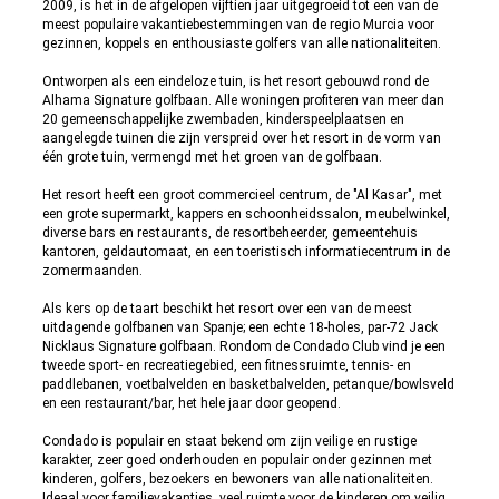
2009, is het in de afgelopen vijftien jaar uitgegroeid tot een van de
meest populaire vakantiebestemmingen van de regio Murcia voor
gezinnen, koppels en enthousiaste golfers van alle nationaliteiten.
Ontworpen als een eindeloze tuin, is het resort gebouwd rond de
Alhama Signature golfbaan. Alle woningen profiteren van meer dan
20 gemeenschappelijke zwembaden, kinderspeelplaatsen en
aangelegde tuinen die zijn verspreid over het resort in de vorm van
één grote tuin, vermengd met het groen van de golfbaan.
Het resort heeft een groot commercieel centrum, de "Al Kasar", met
een grote supermarkt, kappers en schoonheidssalon, meubelwinkel,
diverse bars en restaurants, de resortbeheerder, gemeentehuis
kantoren, geldautomaat, en een toeristisch informatiecentrum in de
zomermaanden.
Als kers op de taart beschikt het resort over een van de meest
uitdagende golfbanen van Spanje; een echte 18-holes, par-72 Jack
Nicklaus Signature golfbaan. Rondom de Condado Club vind je een
tweede sport- en recreatiegebied, een fitnessruimte, tennis- en
paddlebanen, voetbalvelden en basketbalvelden, petanque/bowlsveld
en een restaurant/bar, het hele jaar door geopend.
Condado is populair en staat bekend om zijn veilige en rustige
karakter, zeer goed onderhouden en populair onder gezinnen met
kinderen, golfers, bezoekers en bewoners van alle nationaliteiten.
Ideaal voor familievakanties, veel ruimte voor de kinderen om veilig