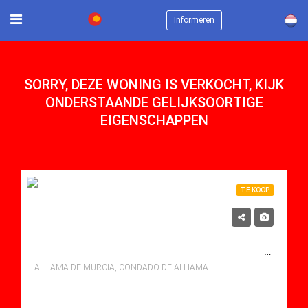
×
Informeren
SORRY, DEZE WONING IS VERKOCHT, KIJK
ONDERSTAANDE GELIJKSOORTIGE
EIGENSCHAPPEN
TE KOOP
225,000€
TE KOOP APARTMENT IN CONDADO DE ALHAMA, ALHAMA DE MURCIA MET ZWEMBAD
ALHAMA DE MURCIA, CONDADO DE ALHAMA
bedden: 2
Baths: 2
Mt Mt: 80.00
Apartment for sale in Condado De Alhama