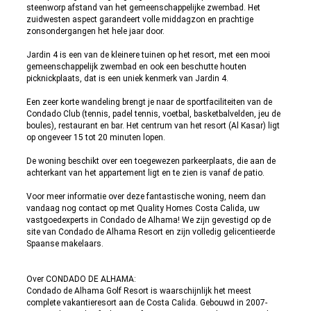
steenworp afstand van het gemeenschappelijke zwembad. Het
zuidwesten aspect garandeert volle middagzon en prachtige
zonsondergangen het hele jaar door.
Jardin 4 is een van de kleinere tuinen op het resort, met een mooi
gemeenschappelijk zwembad en ook een beschutte houten
picknickplaats, dat is een uniek kenmerk van Jardin 4.
Een zeer korte wandeling brengt je naar de sportfaciliteiten van de
Condado Club (tennis, padel tennis, voetbal, basketbalvelden, jeu de
boules), restaurant en bar. Het centrum van het resort (Al Kasar) ligt
op ongeveer 15 tot 20 minuten lopen.
De woning beschikt over een toegewezen parkeerplaats, die aan de
achterkant van het appartement ligt en te zien is vanaf de patio.
Voor meer informatie over deze fantastische woning, neem dan
vandaag nog contact op met Quality Homes Costa Calida, uw
vastgoedexperts in Condado de Alhama! We zijn gevestigd op de
site van Condado de Alhama Resort en zijn volledig gelicentieerde
Spaanse makelaars.
Over CONDADO DE ALHAMA:
Condado de Alhama Golf Resort is waarschijnlijk het meest
complete vakantieresort aan de Costa Calida. Gebouwd in 2007-