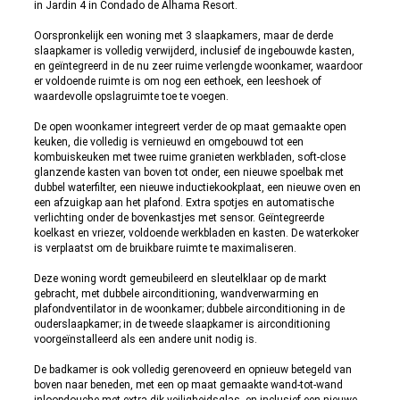
in Jardin 4 in Condado de Alhama Resort.
Oorspronkelijk een woning met 3 slaapkamers, maar de derde
slaapkamer is volledig verwijderd, inclusief de ingebouwde kasten,
en geïntegreerd in de nu zeer ruime verlengde woonkamer, waardoor
er voldoende ruimte is om nog een eethoek, een leeshoek of
waardevolle opslagruimte toe te voegen.
De open woonkamer integreert verder de op maat gemaakte open
keuken, die volledig is vernieuwd en omgebouwd tot een
kombuiskeuken met twee ruime granieten werkbladen, soft-close
glanzende kasten van boven tot onder, een nieuwe spoelbak met
dubbel waterfilter, een nieuwe inductiekookplaat, een nieuwe oven en
een afzuigkap aan het plafond. Extra spotjes en automatische
verlichting onder de bovenkastjes met sensor. Geïntegreerde
koelkast en vriezer, voldoende werkbladen en kasten. De waterkoker
is verplaatst om de bruikbare ruimte te maximaliseren.
Deze woning wordt gemeubileerd en sleutelklaar op de markt
gebracht, met dubbele airconditioning, wandverwarming en
plafondventilator in de woonkamer; dubbele airconditioning in de
ouderslaapkamer; in de tweede slaapkamer is airconditioning
voorgeïnstalleerd als een andere unit nodig is.
De badkamer is ook volledig gerenoveerd en opnieuw betegeld van
boven naar beneden, met een op maat gemaakte wand-tot-wand