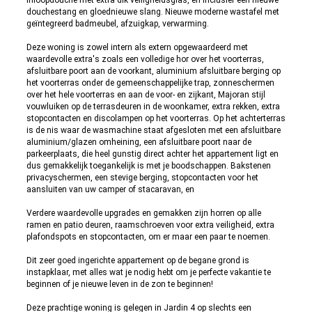
inloopdouche met extra dik veiligheidsglas, en inclusief een nieuwe
douchestang en gloednieuwe slang. Nieuwe moderne wastafel met
geïntegreerd badmeubel, afzuigkap, verwarming.
Deze woning is zowel intern als extern opgewaardeerd met
waardevolle extra's zoals een volledige hor over het voorterras,
afsluitbare poort aan de voorkant, aluminium afsluitbare berging op
het voorterras onder de gemeenschappelijke trap, zonneschermen
over het hele voorterras en aan de voor- en zijkant, Majoran stijl
vouwluiken op de terrasdeuren in de woonkamer, extra rekken, extra
stopcontacten en discolampen op het voorterras. Op het achterterras
is de nis waar de wasmachine staat afgesloten met een afsluitbare
aluminium/glazen omheining, een afsluitbare poort naar de
parkeerplaats, die heel gunstig direct achter het appartement ligt en
dus gemakkelijk toegankelijk is met je boodschappen. Bakstenen
privacyschermen, een stevige berging, stopcontacten voor het
aansluiten van uw camper of stacaravan, en
Verdere waardevolle upgrades en gemakken zijn horren op alle
ramen en patio deuren, raamschroeven voor extra veiligheid, extra
plafondspots en stopcontacten, om er maar een paar te noemen.
Dit zeer goed ingerichte appartement op de begane grond is
instapklaar, met alles wat je nodig hebt om je perfecte vakantie te
beginnen of je nieuwe leven in de zon te beginnen!
Deze prachtige woning is gelegen in Jardin 4 op slechts een