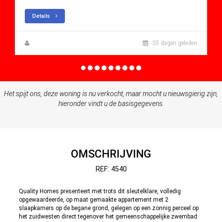
Details
Zuzanna Andrzejewska
35 dagen geleden
Het spijt ons, deze woning is nu verkocht, maar mocht u nieuwsgierig zijn,
hieronder vindt u de basisgegevens.
OMSCHRIJVING
REF: 4540
Quality Homes presenteert met trots dit sleutelklare, volledig
opgewaardeerde, op maat gemaakte appartement met 2
slaapkamers op de begane grond, gelegen op een zonnig perceel op
het zuidwesten direct tegenover het gemeenschappelijke zwembad