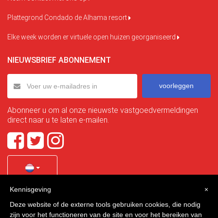
Plattegrond Condado de Alhama resort
Elke week worden er virtuele open huizen georganiseerd
NIEUWSBRIEF ABONNEMENT
voorleggen
Abonneer u om al onze nieuwste vastgoedvermeldingen
direct naar u te laten e-mailen.
Kennisgeving
×
Quality Homes Costa Calida
is a registered trademark of
Deze website of de externe tools gebruiken cookies, die nodig
La Manga Holiday Home SL duly registered with CIF / tax
zijn voor het functioneren van de site en voor het bereiken van