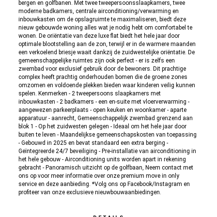
bergen en golfbanen. Met twee tweepersoonsslaapkamers, twee
moderne badkamers, centrale airconditioning/verwarming en
inbouwkasten om de opslagruimte te maximaliseren, biedt deze
nieuw gebouwde woning alles wat je nodig hebt om comfortabel te
wonen. De oriëntatie van deze luxe flat biedt het hele jaar door
optimale blootstelling aan de zon, terwijl er in de warmere maanden
een verkoelend briesje waait dankzij de zuidwestelijke oriëntatie. De
gemeenschappelijke ruimtes zijn ook perfect - er is zelfs een
zwembad voor exclusief gebruik door de bewoners. Dit prachtige
complex heeft prachtig onderhouden bomen die de groene zones
omzomen en voldoende plekken bieden waar kinderen veilig kunnen
spelen. Kenmerken - 2 tweepersoons slaapkamers met
inbouwkasten - 2 badkamers - een en-suite met vloerverwarming -
aangewezen parkeerplaats - open keuken en woonkamer - aparte
apparatuur - aanrecht, Gemeenschappelijk zwembad grenzend aan
blok 1 - Op het zuidwesten gelegen - Ideaal om het hele jaar door
buiten te leven - Maandelijkse gemeenschapskosten van toepassing
- Gebouwd in 2025 en bevat standaard een extra berging -
Geïntegreerde 24/7 beveiliging - Pre-installatie van airconditioning in
het hele gebouw - Airconditioning units worden apart in rekening
gebracht - Panoramisch uitzicht op de golfbaan, Neem contact met
ons op voor meer informatie over onze premium move in only
service en deze aanbieding. *Volg ons op Facebook/Instagram en
profiteer van onze exclusieve nieuwbouwaanbiedingen.