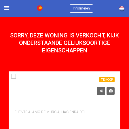
×
Informeren
SORRY, DEZE WONING IS VERKOCHT, KIJK
ONDERSTAANDE GELIJKSOORTIGE
EIGENSCHAPPEN
TE KOOP
282,900€
MOOIE TUINFLAT IN HACIENDA DEL ALAMO
FUENTE ALAMO DE MURCIA, HACIENDA DEL ALAMO
bedden: 2
Baths: 2
Mt Mt: 147.00
Apartment for sale in Hacienda Del Alamo