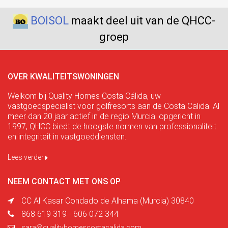
BOISOL
maakt deel uit van de QHCC-
groep
OVER KWALITEITSWONINGEN
Welkom bij Quality Homes Costa Cálida, uw
vastgoedspecialist voor golfresorts aan de Costa Calida. Al
meer dan 20 jaar actief in de regio Murcia. opgericht in
1997, QHCC biedt de hoogste normen van professionaliteit
en integriteit in vastgoeddiensten.
Lees verder
NEEM CONTACT MET ONS OP
CC Al Kasar Condado de Alhama (Murcia) 30840
868 619 319 - 606 072 344
sara@qualityhomescostacalida.com