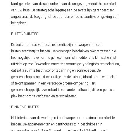
kunt genieten van de schoonheid van de omgeving vanuit het comfort
van uw huis. De strategische ligging aan de eerste lijn garandeert een
ongeëvenaarde toegang tot de stranden en de natuurlijke omgeving van
het gebied.
BUITENRUIMTES
De buitenruimtes van deze residentie zijn ontworpen om een
buitenlevensstijl te bieden. De woningen beschikken over terrassen die
het mogelijk maken om te genieten van het mediterrane klimaat en het
uitzicht op zee. Bovendien omvatten sommige typologieën een solarium,
dat extra ruimte biedt voor ontspanning en zonnebaden. De
gemeenschap beschikt over uitgestrekte tuinen, ideaal om te wandelen
of te ontspannen in een verzorgde groene omgeving. Het
gemeenschappelijke zwembad is een andere attractie, die een perfecte
plek biedt om te verfrissen en te socialiseren.
BINNENRUIMTES
Het interieur van de woningen is ontworpen om maximaal comfort te
bieden. De appartementen en penthouses zijn beschikbaar in
configuraties van 1, 2 en 3 slaapkamers, met 1 of 2 badkamers,