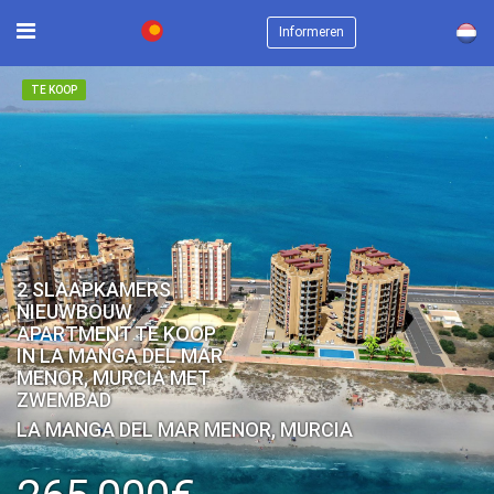
×
Informeren
TE KOOP
2 SLAAPKAMERS
NIEUWBOUW
APARTMENT TE KOOP
IN LA MANGA DEL MAR
MENOR, MURCIA MET
ZWEMBAD
LA MANGA DEL MAR MENOR, MURCIA