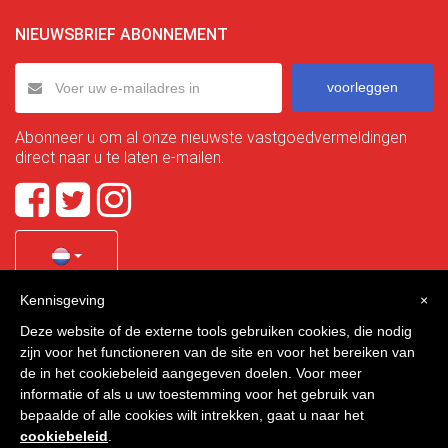
NIEUWSBRIEF ABONNEMENT
voorleggen
Abonneer u om al onze nieuwste vastgoedvermeldingen
direct naar u te laten e-mailen.
Kennisgeving
×
Quality Homes Costa Calida
is a registered trademark of
Deze website of de externe tools gebruiken cookies, die nodig
La Manga Holiday Home SL duly registered with CIF / tax
zijn voor het functioneren van de site en voor het bereiken van
no. B-30750053 and address: Bella Luz 07-05, 30389 La
de in het cookiebeleid aangegeven doelen. Voor meer
Manga Club, Cartagena, Murcia, Spain.
informatie of als u uw toestemming voor het gebruik van
bepaalde of alle cookies wilt intrekken, gaat u naar het
cookiebeleid
.