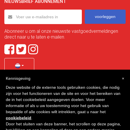
NIEUWSBRIEF ABONNEMENT
voorleggen
Abonneer u om al onze nieuwste vastgoedvermeldingen
direct naar u te laten e-mailen.
Kennisgeving
×
Quality Homes Costa Calida
is a registered trademark of
Deze website of de externe tools gebruiken cookies, die nodig
La Manga Holiday Home SL duly registered with CIF / tax
zijn voor het functioneren van de site en voor het bereiken van
no. B-30750053 and address: Bella Luz 07-05, 30389 La
de in het cookiebeleid aangegeven doelen. Voor meer
Manga Club, Cartagena, Murcia, Spain.
informatie of als u uw toestemming voor het gebruik van
bepaalde of alle cookies wilt intrekken, gaat u naar het
cookiebeleid
.
Door het sluiten van deze banner, het scrollen op deze pagina,
Quality Homes Costa Cálida - Alle rechten voorbehouden