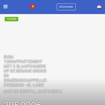
×
Informeren
TE KOOP
RUIM
TUINAPPARTEMENT
MET 2 SLAAPKAMERS
OP DE BEGANE GROND
EN
GEMEENSCHAPPELIJK
ZWEMBAD - EL LAGO
MAR DE CRISTAL, CARTAGENA