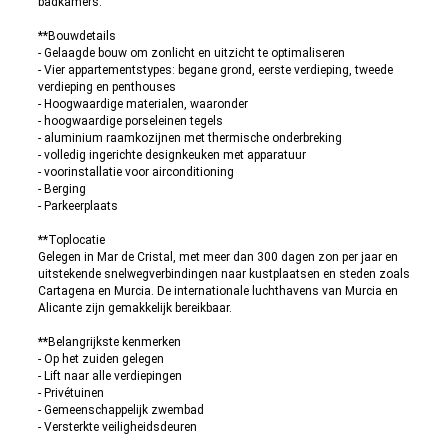
badkamers.
**Bouwdetails
- Gelaagde bouw om zonlicht en uitzicht te optimaliseren
- Vier appartementstypes: begane grond, eerste verdieping, tweede
verdieping en penthouses
- Hoogwaardige materialen, waaronder
- hoogwaardige porseleinen tegels
- aluminium raamkozijnen met thermische onderbreking
- volledig ingerichte designkeuken met apparatuur
- voorinstallatie voor airconditioning
- Berging
- Parkeerplaats
**Toplocatie
Gelegen in Mar de Cristal, met meer dan 300 dagen zon per jaar en
uitstekende snelwegverbindingen naar kustplaatsen en steden zoals
Cartagena en Murcia. De internationale luchthavens van Murcia en
Alicante zijn gemakkelijk bereikbaar.
**Belangrijkste kenmerken
- Op het zuiden gelegen
- Lift naar alle verdiepingen
- Privétuinen
- Gemeenschappelijk zwembad
- Versterkte veiligheidsdeuren