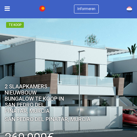
×
Informeren
TE KOOP
2 SLAAPKAMERS
NIEUWBOUW
BUNGALOW TE KOOP IN
SAN PEDRO DEL
PINATAR, MURCIA
SAN PEDRO DEL PINATAR, MURCIA