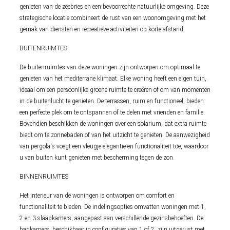
genieten van de zeebries en een bevoorrechte natuurlijke omgeving. Deze
strategische locatie combineert de rust van een woonomgeving met het
gemak van diensten en recreatieve activiteiten op korte afstand.
BUITENRUIMTES
De buitenruimtes van deze woningen zijn ontworpen om optimaal te
genieten van het mediterrane klimaat. Elke woning heeft een eigen tuin,
ideaal om een persoonlijke groene ruimte te creëren of om van momenten
in de buitenlucht te genieten. De terrassen, ruim en functioneel, bieden
een perfecte plek om te ontspannen of te delen met vrienden en familie.
Bovendien beschikken de woningen over een solarium, dat extra ruimte
biedt om te zonnebaden of van het uitzicht te genieten. De aanwezigheid
van pergola's voegt een vleugje elegantie en functionaliteit toe, waardoor
u van buiten kunt genieten met bescherming tegen de zon.
BINNENRUIMTES
Het interieur van de woningen is ontworpen om comfort en
functionaliteit te bieden. De indelingsopties omvatten woningen met 1,
2 en 3 slaapkamers, aangepast aan verschillende gezinsbehoeften. De
badkamers, beschikbaar in configuraties van 1 of 2, zijn uitgerust met