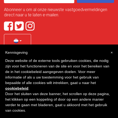
Abonneer u om al onze nieuwste vastgoedvermeldingen
direct naar u te laten e-mailen.
Kennisgeving
×
Quality Homes Costa Calida
is a registered trademark of
Deze website of de externe tools gebruiken cookies, die nodig
La Manga Holiday Home SL duly registered with CIF / tax
zijn voor het functioneren van de site en voor het bereiken van
no. B-30750053 and address: Bella Luz 07-05, 30389 La
de in het cookiebeleid aangegeven doelen. Voor meer
Manga Club, Cartagena, Murcia, Spain.
informatie of als u uw toestemming voor het gebruik van
bepaalde of alle cookies wilt intrekken, gaat u naar het
cookiebeleid
.
Door het sluiten van deze banner, het scrollen op deze pagina,
Quality Homes Costa Cálida - Alle rechten voorbehouden
het klikken op een koppeling of door op een andere manier
verder te gaan met bladeren, gaat u akkoord met het gebruik
Privacy
Contact
van cookies.
Ontworpen door
VNBenny