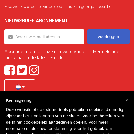
Elke week worden er virtuele open huizen georganiseerd
NIEUWSBRIEF ABONNEMENT
voorleggen
Abonneer u om al onze nieuwste vastgoedvermeldingen
direct naar u te laten e-mailen.
Kennisgeving
×
Quality Homes Costa Calida
is a registered trademark of
Deze website of de externe tools gebruiken cookies, die nodig
La Manga Holiday Home SL duly registered with CIF / tax
zijn voor het functioneren van de site en voor het bereiken van
no. B-30750053 and address: Bella Luz 07-05, 30389 La
de in het cookiebeleid aangegeven doelen. Voor meer
Manga Club, Cartagena, Murcia, Spain.
informatie of als u uw toestemming voor het gebruik van