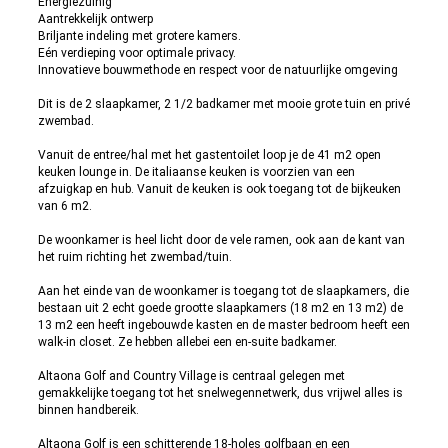
Energiezuinig
Aantrekkelijk ontwerp
Briljante indeling met grotere kamers.
Eén verdieping voor optimale privacy.
Innovatieve bouwmethode en respect voor de natuurlijke omgeving
Dit is de 2 slaapkamer, 2 1/2 badkamer met mooie grote tuin en privé
zwembad.
Vanuit de entree/hal met het gastentoilet loop je de 41 m2 open
keuken lounge in. De italiaanse keuken is voorzien van een
afzuigkap en hub. Vanuit de keuken is ook toegang tot de bijkeuken
van 6 m2.
De woonkamer is heel licht door de vele ramen, ook aan de kant van
het ruim richting het zwembad/tuin.
Aan het einde van de woonkamer is toegang tot de slaapkamers, die
bestaan uit 2 echt goede grootte slaapkamers (18 m2 en 13 m2) de
13 m2 een heeft ingebouwde kasten en de master bedroom heeft een
walk-in closet. Ze hebben allebei een en-suite badkamer.
Altaona Golf and Country Village is centraal gelegen met
gemakkelijke toegang tot het snelwegennetwerk, dus vrijwel alles is
binnen handbereik.
Altaona Golf is een schitterende 18-holes golfbaan en een