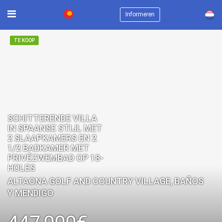
×
Informeren
TE KOOP
SCHITTERENDE VILLA
IN SPAANSE STIJL MET
2 SLAAPKAMERS EN 2
1/2 BADKAMER MET
PRIVÉZWEMBAD OP 18-
HOLES
ALTAONA GOLF AND COUNTRY VILLAGE, BAÑOS
Y MENDIGO