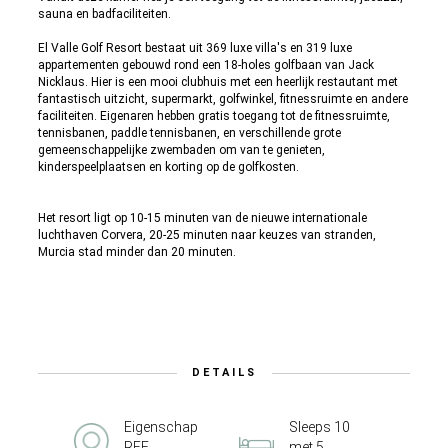
sauna en badfaciliteiten.
El Valle Golf Resort bestaat uit 369 luxe villa's en 319 luxe
appartementen gebouwd rond een 18-holes golfbaan van Jack
Nicklaus. Hier is een mooi clubhuis met een heerlijk restautant met
fantastisch uitzicht, supermarkt, golfwinkel, fitnessruimte en andere
faciliteiten. Eigenaren hebben gratis toegang tot de fitnessruimte,
tennisbanen, paddle tennisbanen, en verschillende grote
gemeenschappelijke zwembaden om van te genieten,
kinderspeelplaatsen en korting op de golfkosten.
Het resort ligt op 10-15 minuten van de nieuwe internationale
luchthaven Corvera, 20-25 minuten naar keuzes van stranden,
Murcia stad minder dan 20 minuten.
DETAILS
Eigenschap
Sleeps 10
REF
met 5