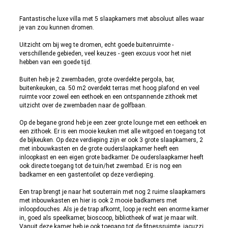
Fantastische luxe villa met 5 slaapkamers met absoluut alles waar
je van zou kunnen dromen.
Uitzicht om bij weg te dromen, echt goede buitenruimte -
verschillende gebieden, veel keuzes - geen excuus voor het niet
hebben van een goede tijd.
Buiten heb je 2 zwembaden, grote overdekte pergola, bar,
buitenkeuken, ca. 50 m2 overdekt terras met hoog plafond en veel
ruimte voor zowel een eethoek en een ontspannende zithoek met
uitzicht over de zwembaden naar de golfbaan.
Op de begane grond heb je een zeer grote lounge met een eethoek en
een zithoek. Er is een mooie keuken met alle witgoed en toegang tot
de bijkeuken. Op deze verdieping zijn er ook 3 grote slaapkamers, 2
met inbouwkasten en de grote ouderslaapkamer heeft een
inloopkast en een eigen grote badkamer. De ouderslaapkamer heeft
ook directe toegang tot de tuin/het zwembad. Er is nog een
badkamer en een gastentoilet op deze verdieping.
Een trap brengt je naar het souterrain met nog 2 ruime slaapkamers
met inbouwkasten en hier is ook 2 mooie badkamers met
inloopdouches. Als je de trap afkomt, loop je recht een enorme kamer
in, goed als speelkamer, bioscoop, bibliotheek of wat je maar wilt.
Vanuit deze kamer heb je ook toegang tot de fitnessruimte, jacuzzi,