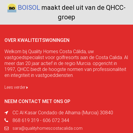
BOISOL
maakt deel uit van de QHCC-
groep
OVER KWALITEITSWONINGEN
Welkom bij Quality Homes Costa Cálida, uw
vastgoedspecialist voor golfresorts aan de Costa Calida. Al
meer dan 20 jaar actief in de regio Murcia. opgericht in
1997, QHCC biedt de hoogste normen van professionaliteit
en integriteit in vastgoeddiensten.
Lees verder
NEEM CONTACT MET ONS OP
CC Al Kasar Condado de Alhama (Murcia) 30840
868 619 319 - 606 072 344
sara@qualityhomescostacalida.com