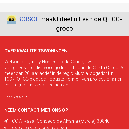
BOISOL
maakt deel uit van de QHCC-
groep
OVER KWALITEITSWONINGEN
Welkom bij Quality Homes Costa Cálida, uw
vastgoedspecialist voor golfresorts aan de Costa Calida. Al
meer dan 20 jaar actief in de regio Murcia. opgericht in
1997, QHCC biedt de hoogste normen van professionaliteit
en integriteit in vastgoeddiensten.
Lees verder
NEEM CONTACT MET ONS OP
CC Al Kasar Condado de Alhama (Murcia) 30840
868 619 319 - 606 072 344