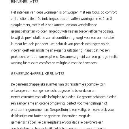
BINNENRUIMTES
Het interieur van deze woningen is ontworpen met een focus op comfort
en functionaliteit. De indelingsopties omvatten woningen met 2 en 3
slaapkamers, met 2 of 3 badkamers, die aan verschillende
gezinsbehoeften voldoen. Ingebouwde kasten bieden efficiënte opslag,
terwijl de pre-installatie van airconditioning zorgt voor een comfortabel
klimaat het hele jaar door. Het gebruik van porseleinen tegels op de
vloeren geeft een moderne en elegante uitstraling, naast dat het een
praktische en duurzame optie is. De aanwezigheid van een garage in elke
woning biedt extra comfort en veiligheid voor de bewoners.
GEMEENSCHAPPELIJKE RUIMTES
De gemeenschappelijke ruimtes van dit residentiële complex zijn
ontworpen om een gemeenschapsgevoel te bevorderen en
recreatieruimtes voor alle leeftijden te bieden. De groene gebieden bieden
een aangename en groene omgeving, perfect voor wandelingen of
ontspanningsmomenten. De speeltuin is een veilige en leuke plek voor
de kleintjes om buiten te genieten. Bovendien zorgt de
gemeenschappelijke parkeerplaats ervoor dat alle bewoners een
comfortabele en toegankelijke plek hebben om hun voertuigen te