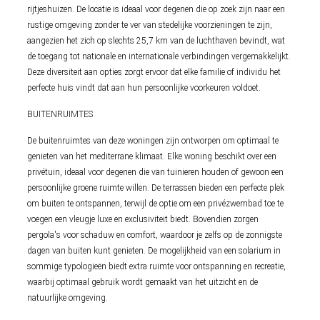
rijtjeshuizen. De locatie is ideaal voor degenen die op zoek zijn naar een
rustige omgeving zonder te ver van stedelijke voorzieningen te zijn,
aangezien het zich op slechts 25,7 km van de luchthaven bevindt, wat
de toegang tot nationale en internationale verbindingen vergemakkelijkt.
Deze diversiteit aan opties zorgt ervoor dat elke familie of individu het
perfecte huis vindt dat aan hun persoonlijke voorkeuren voldoet.
BUITENRUIMTES
De buitenruimtes van deze woningen zijn ontworpen om optimaal te
genieten van het mediterrane klimaat. Elke woning beschikt over een
privétuin, ideaal voor degenen die van tuinieren houden of gewoon een
persoonlijke groene ruimte willen. De terrassen bieden een perfecte plek
om buiten te ontspannen, terwijl de optie om een privézwembad toe te
voegen een vleugje luxe en exclusiviteit biedt. Bovendien zorgen
pergola's voor schaduw en comfort, waardoor je zelfs op de zonnigste
dagen van buiten kunt genieten. De mogelijkheid van een solarium in
sommige typologieën biedt extra ruimte voor ontspanning en recreatie,
waarbij optimaal gebruik wordt gemaakt van het uitzicht en de
natuurlijke omgeving.