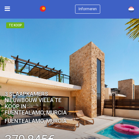
×
Informeren
TE KOOP
3 SLAAPKAMERS
NIEUWBOUW VILLA TE
KOOP IN
FUENTEALAMO, MURCIA
FUENTEALAMO, MURCIA