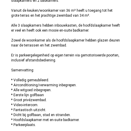
slaapkamers en 2 badkamers.
Vanuit de keuken/woonkamer van 36 m² heeft u toegang tot het
grote terras en het prachtige zwembad van 34 m².
Alle 3 slaapkamers hebben inbouwkasten, de hoofdslaapkamer heeft
er veel en heeft ook een mooie en-suite badkamer.
Zowel de woonkamer als de hoofdslaapkamer hebben glazen deuren
naar de terrassen en het zwembad.
Er is parkeergelegenheid op eigen terrein via gemotoriseerde poorten,
inclusief afstandsbediening.
Samenvatting:
* Volledig gemeubileerd.
* Airconditioning/verwarming inbegrepen.
* Alle witgoed inbegrepen.
* Eerste lijn golfbaan
* Groot privézwembad.
* Video-intercom.
* Fantastisch uitzicht.
* Dicht bij golfbaan, stad en stranden.
* Hoofdslaapkamer met en-suite badkamer.
* Parkeerplaats.