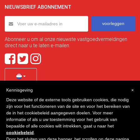
NIEUWSBRIEF ABONNEMENT
voorleggen
Abonneer u om al onze nieuwste vastgoedvermeldingen
direct naar u te laten e-mailen.
Kennisgeving
×
Quality Homes Costa Calida
is a registered trademark of
Deze website of de externe tools gebruiken cookies, die nodig
La Manga Holiday Home SL duly registered with CIF / tax
zijn voor het functioneren van de site en voor het bereiken van
no. B-30750053 and address: Bella Luz 07-05, 30389 La
de in het cookiebeleid aangegeven doelen. Voor meer
Manga Club, Cartagena, Murcia, Spain.
informatie of als u uw toestemming voor het gebruik van
bepaalde of alle cookies wilt intrekken, gaat u naar het
cookiebeleid
.
Door het sluiten van deze banner, het scrollen op deze pagina,