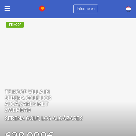
×
Informeren
TE KOOP
TE KOOP VILLA IN
SERENA GOLF, LOS
ALCÃ¡ZARES MET
ZWEMBAD
SERENA GOLF, LOS ALCÁZARES