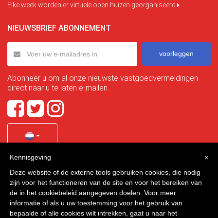
Elke week worden er virtuele open huizen georganiseerd
NIEUWSBRIEF ABONNEMENT
voorleggen
Abonneer u om al onze nieuwste vastgoedvermeldingen
direct naar u te laten e-mailen.
Kennisgeving
×
Quality Homes Costa Calida
is a registered trademark of
Deze website of de externe tools gebruiken cookies, die nodig
La Manga Holiday Home SL duly registered with CIF / tax
zijn voor het functioneren van de site en voor het bereiken van
no. B-30750053 and address: Bella Luz 07-05, 30389 La
de in het cookiebeleid aangegeven doelen. Voor meer
Manga Club, Cartagena, Murcia, Spain.
informatie of als u uw toestemming voor het gebruik van
bepaalde of alle cookies wilt intrekken, gaat u naar het