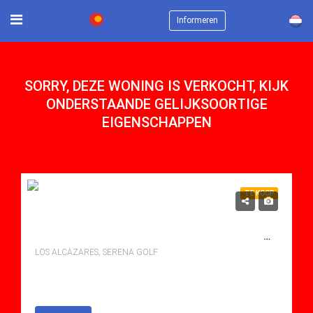
×
Informeren
SORRY, DEZE WONING IS VERKOCHT, KIJK
ONDERSTAANDE GELIJKSOORTIGE
EIGENSCHAPPEN
TE KOOP
555,000€
TE KOOP VILLA IN SERENA GOLF, LOS ALCÃ¡ZARES MET ZWEMBAD
LOS ALCÁZARES, SERENA GOLF
bedden: 3
Baths: 2
Mt Mt: 110.00
Villa for sale in Serena Golf