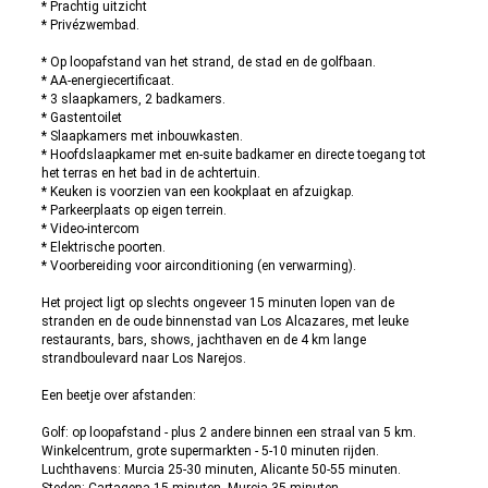
* Prachtig uitzicht
* Privézwembad.
* Op loopafstand van het strand, de stad en de golfbaan.
* AA-energiecertificaat.
* 3 slaapkamers, 2 badkamers.
* Gastentoilet
* Slaapkamers met inbouwkasten.
* Hoofdslaapkamer met en-suite badkamer en directe toegang tot
het terras en het bad in de achtertuin.
* Keuken is voorzien van een kookplaat en afzuigkap.
* Parkeerplaats op eigen terrein.
* Video-intercom
* Elektrische poorten.
* Voorbereiding voor airconditioning (en verwarming).
Het project ligt op slechts ongeveer 15 minuten lopen van de
stranden en de oude binnenstad van Los Alcazares, met leuke
restaurants, bars, shows, jachthaven en de 4 km lange
strandboulevard naar Los Narejos.
Een beetje over afstanden:
Golf: op loopafstand - plus 2 andere binnen een straal van 5 km.
Winkelcentrum, grote supermarkten - 5-10 minuten rijden.
Luchthavens: Murcia 25-30 minuten, Alicante 50-55 minuten.