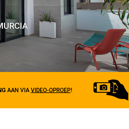
MURCIA
NG
AAN VIA
VIDEO-OPROEP
!