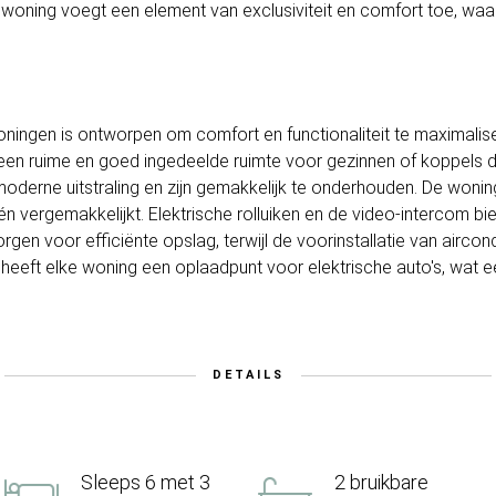
oning voegt een element van exclusiviteit en comfort toe, waar
oningen is ontworpen om comfort en functionaliteit te maximali
 ruime en goed ingedeelde ruimte voor gezinnen of koppels die
derne uitstraling en zijn gemakkelijk te onderhouden. De woning
én vergemakkelijkt. Elektrische rolluiken en de video-intercom b
gen voor efficiënte opslag, terwijl de voorinstallatie van aircond
n heeft elke woning een oplaadpunt voor elektrische auto's, wat
DETAILS
Sleeps 6 met 3
2 bruikbare