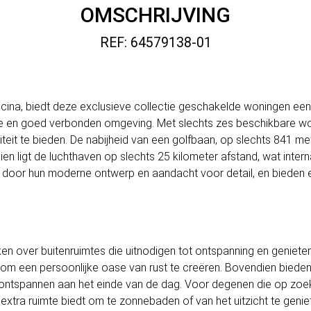
OMSCHRIJVING
REF: 64579138-01
cina, biedt deze exclusieve collectie geschakelde woningen ee
tige en goed verbonden omgeving. Met slechts zes beschikbare w
teit te bieden. De nabijheid van een golfbaan, op slechts 841 me
en ligt de luchthaven op slechts 25 kilometer afstand, wat intern
door hun moderne ontwerp en aandacht voor detail, en bieden e
 over buitenruimtes die uitnodigen tot ontspanning en genieten 
t om een persoonlijke oase van rust te creëren. Bovendien bieden
ontspannen aan het einde van de dag. Voor degenen die op zoek z
 extra ruimte biedt om te zonnebaden of van het uitzicht te geni