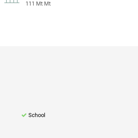
111 Mt Mt
School