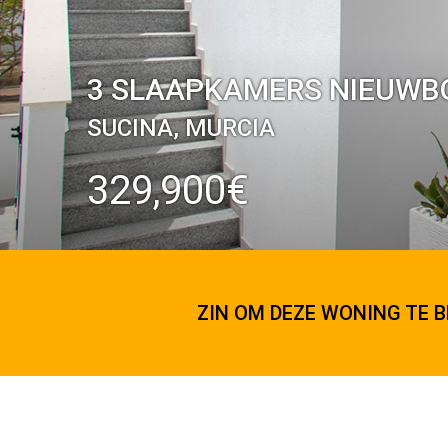
3 SLAAPKAMERS NIEUWBO
SUCINA, MURCIA
329,900€
ZIN OM DEZE WONING TE B