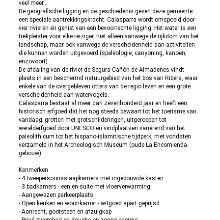
veel meer...
De geografische ligging en de geschiedenis geven deze gemeente
een speciale aantrekkingskracht. Calasparra wordt omspoeld door
vier rivieren en geniet van een bevoorrechte ligging. Het water is een
trekpleister voor elke reiziger, niet alleen vanwege de rijkdom van het
landschap, maar ook vanwege de verscheidenheid aan activiteiten
die kunnen worden uitgevoerd (speleologie, canyoning, kanoën,
enzovoort).
De afdaling van de rivier de Segura-Cañón de Almadenes vindt
plaats in een beschermd natuurgebied van het bos van Ribera, waar
enkele van de overgebleven otters van de regio leven en een grote
verscheidenheid aan watervogels.
Calasparra bestaat al meer dan zevenhonderd jaar en heeft een
historisch erfgoed dat het nog steeds bewaart tot het toerisme van
vandaag; grotten met grotschilderingen, uitgeroepen tot
werelderfgoed door UNESCO en vindplaatsen variërend van het
paleolithicum tot het hispano-islamitische tijdperk, met vondsten
verzameld in het Archeologisch Museum (oude La Encomienda-
gebouw).
Kenmerken
- 4 tweepersoonsslaapkamers met ingebouwde kasten
- 3 badkamers - een en-suite met vloerverwarming
- Aangewezen parkeerplaats
- Open keuken en woonkamer - witgoed apart geprijsd
- Aanrecht, gootsteen en afzuigkap