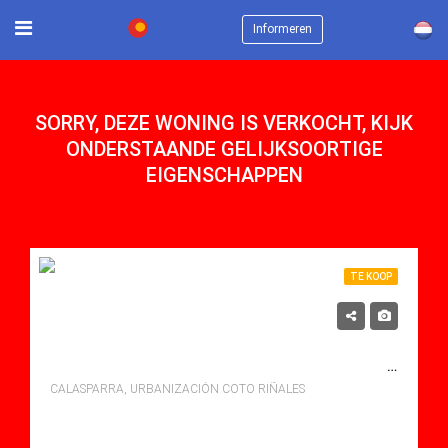
×
Informeren
SORRY, DEZE WONING IS VERKOCHT, KIJK
ONDERSTAANDE GELIJKSOORTIGE
EIGENSCHAPPEN
TE KOOP
355,000€
TE KOOP VILLA IN URBANIZACIÃ³N COTO RIÃ±ALES, CALASPARRA MET ZWEMBAD
CALASPARRA, URBANIZACIÓN COTO RIÑALES
bedden: 3
Baths: 2
Mt Mt: 119.43
Villa for sale in Urbanización Coto Riñales