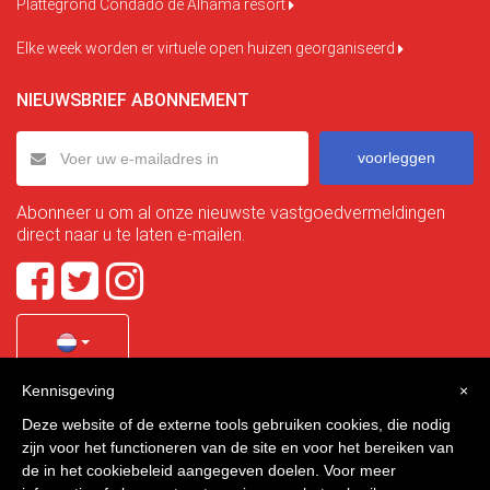
Plattegrond Condado de Alhama resort
Elke week worden er virtuele open huizen georganiseerd
NIEUWSBRIEF ABONNEMENT
voorleggen
Abonneer u om al onze nieuwste vastgoedvermeldingen
direct naar u te laten e-mailen.
Kennisgeving
×
Quality Homes Costa Calida
is a registered trademark of
Deze website of de externe tools gebruiken cookies, die nodig
La Manga Holiday Home SL duly registered with CIF / tax
zijn voor het functioneren van de site en voor het bereiken van
no. B-30750053 and address: Bella Luz 07-05, 30389 La
de in het cookiebeleid aangegeven doelen. Voor meer
Manga Club, Cartagena, Murcia, Spain.