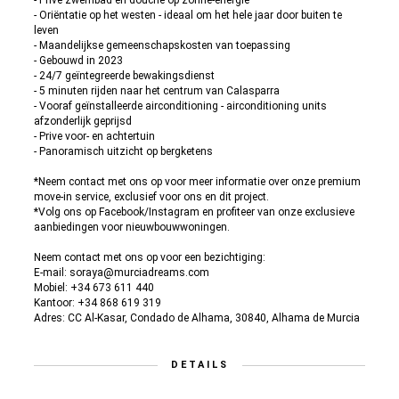
- Privé zwembad en douche op zonne-energie
- Oriëntatie op het westen - ideaal om het hele jaar door buiten te
leven
- Maandelijkse gemeenschapskosten van toepassing
- Gebouwd in 2023
- 24/7 geïntegreerde bewakingsdienst
- 5 minuten rijden naar het centrum van Calasparra
- Vooraf geïnstalleerde airconditioning - airconditioning units
afzonderlijk geprijsd
- Prive voor- en achtertuin
- Panoramisch uitzicht op bergketens
*Neem contact met ons op voor meer informatie over onze premium
move-in service, exclusief voor ons en dit project.
*Volg ons op Facebook/Instagram en profiteer van onze exclusieve
aanbiedingen voor nieuwbouwwoningen.
Neem contact met ons op voor een bezichtiging:
E-mail: soraya@murciadreams.com
Mobiel: +34 673 611 440
Kantoor: +34 868 619 319
Adres: CC Al-Kasar, Condado de Alhama, 30840, Alhama de Murcia
DETAILS