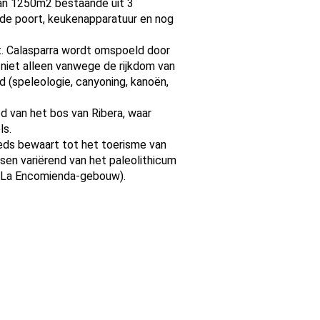
an 1250m2 bestaande uit 3
rde poort, keukenapparatuur en nog
t. Calasparra wordt omspoeld door
, niet alleen vanwege de rijkdom van
 (speleologie, canyoning, kanoën,
d van het bos van Ribera, waar
ls.
eeds bewaart tot het toerisme van
en variërend van het paleolithicum
e La Encomienda-gebouw).