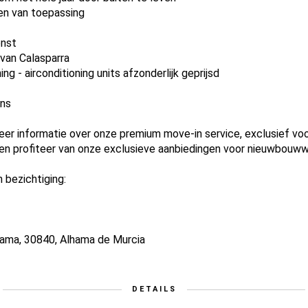
n van toepassing
enst
 van Calasparra
ng - airconditioning units afzonderlijk geprijsd
ens
 informatie over onze premium move-in service, exclusief voor
n profiteer van onze exclusieve aanbiedingen voor nieuwbouww
bezichtiging:
hama, 30840, Alhama de Murcia
DETAILS