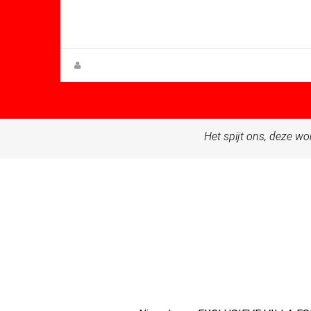
Mt: 77.21
Villa for sale in Urbanización Coto
Riñales
Rupert W. Gehmacher
Het spijt ons, deze wo