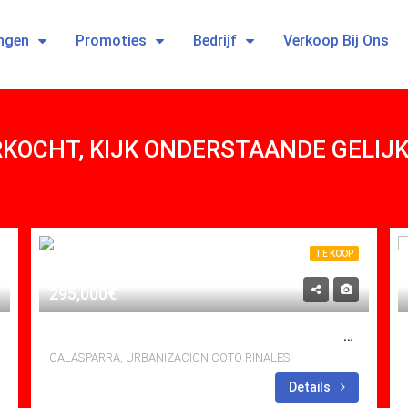
ngen
Promoties
Bedrijf
Verkoop Bij Ons
ERKOCHT, KIJK ONDERSTAANDE GELI
TE KOOP
295,000€
DESIGNKEUKEN MET NIEUW GEBOUWD CHALET IN CALASPARRA
CALASPARRA, URBANIZACIÓN COTO RIÑALES
bedden: 2
Baths: 2
Mt
Details