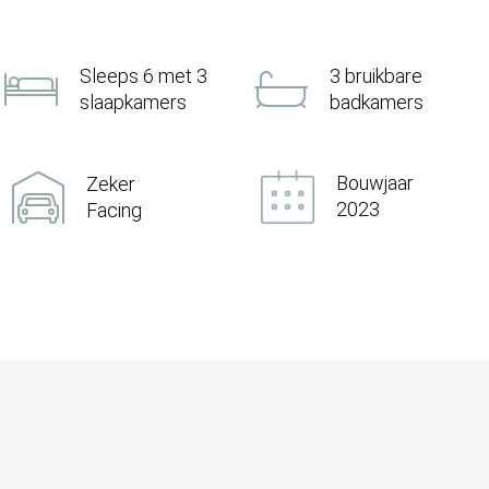
Sleeps 6 met 3
3 bruikbare
slaapkamers
badkamers
Bouwjaar
Zeker
2023
Facing