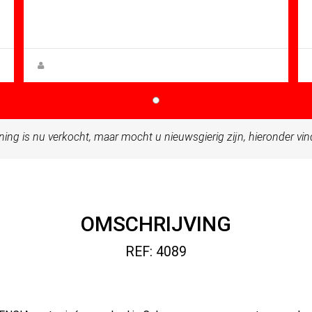
Mt: 127.35
Villa for sale in Urbanización Coto
Riñales
Rupert W. Gehmacher
ning is nu verkocht, maar mocht u nieuwsgierig zijn, hieronder vi
OMSCHRIJVING
REF: 4089