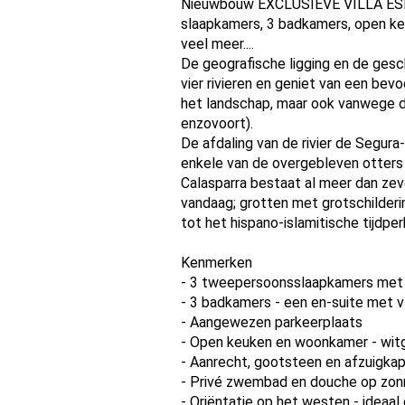
Nieuwbouw EXCLUSIEVE VILLA ESENC
slaapkamers, 3 badkamers, open ke
veel meer....
De geografische ligging en de ges
vier rivieren en geniet van een bevo
het landschap, maar ook vanwege de
enzovoort).
De afdaling van de rivier de Segur
enkele van de overgebleven otters 
Calasparra bestaat al meer dan zev
vandaag; grotten met grotschilder
tot het hispano-islamitische tijd
Kenmerken
- 3 tweepersoonsslaapkamers met
- 3 badkamers - een en-suite met 
- Aangewezen parkeerplaats
- Open keuken en woonkamer - witg
- Aanrecht, gootsteen en afzuigka
- Privé zwembad en douche op zon
- Oriëntatie op het westen - ideaal