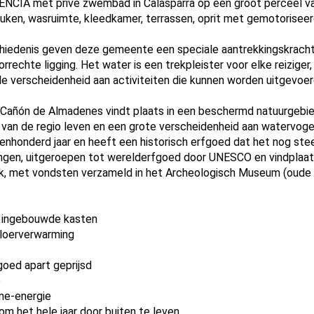
IA met privé zwembad in Calasparra op een groot perceel v
uken, wasruimte, kleedkamer, terrassen, oprit met gemotorisee
chiedenis geven deze gemeente een speciale aantrekkingskrach
orrechte ligging. Het water is een trekpleister voor elke reiziger
 verscheidenheid aan activiteiten die kunnen worden uitgevoerd
a-Cañón de Almadenes vindt plaats in een beschermd natuurgebie
van de regio leven en een grote verscheidenheid aan watervoge
enhonderd jaar en heeft een historisch erfgoed dat het nog st
ingen, uitgeroepen tot werelderfgoed door UNESCO en vindplaats
perk, met vondsten verzameld in het Archeologisch Museum (oud
 ingebouwde kasten
vloerverwarming
oed apart geprijsd
p
ne-energie
 om het hele jaar door buiten te leven