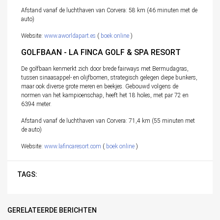
Afstand vanaf de luchthaven van Corvera: 58 km (46 minuten met de
auto)
Website:
www.aworldapart.es
(
boek online
)
GOLFBAAN - LA FINCA GOLF & SPA RESORT
De golfbaan kenmerkt zich door brede fairways met Bermudagras,
tussen sinaasappel- en olijfbomen, strategisch gelegen diepe bunkers,
maar ook diverse grote meren en beekjes. Gebouwd volgens de
normen van het kampioenschap, heeft het 18 holes, met par 72 en
6394 meter.
Afstand vanaf de luchthaven van Corvera: 71,4 km (55 minuten met
de auto)
Website:
www.lafincaresort.com
(
boek online
)
TAGS:
GERELATEERDE BERICHTEN