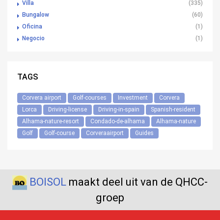
Villa
(335)
Bungalow
(60)
Oficina
(1)
Negocio
(1)
TAGS
Corvera airport
Golf-courses
Investment
Corvera
Lorca
Driving-license
Driving-in-spain
Spanish-resident
Alhama-nature-resort
Condado-de-alhama
Alhama-nature
Golf
Golf-course
Corveraairport
Guides
BOISOL
maakt deel uit van de QHCC-
groep