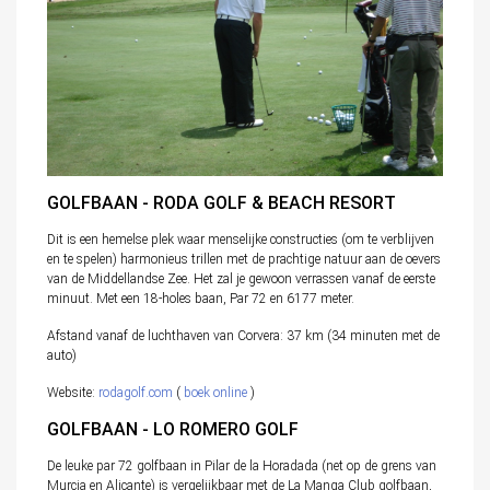
GOLFBAAN - RODA GOLF & BEACH RESORT
Dit is een hemelse plek waar menselijke constructies (om te verblijven
en te spelen) harmonieus trillen met de prachtige natuur aan de oevers
van de Middellandse Zee. Het zal je gewoon verrassen vanaf de eerste
minuut. Met een 18-holes baan, Par 72 en 6177 meter.
Afstand vanaf de luchthaven van Corvera: 37 km (34 minuten met de
auto)
Website:
rodagolf.com
(
boek online
)
GOLFBAAN - LO ROMERO GOLF
De leuke par 72 golfbaan in Pilar de la Horadada (net op de grens van
Murcia en Alicante) is vergelijkbaar met de La Manga Club golfbaan,