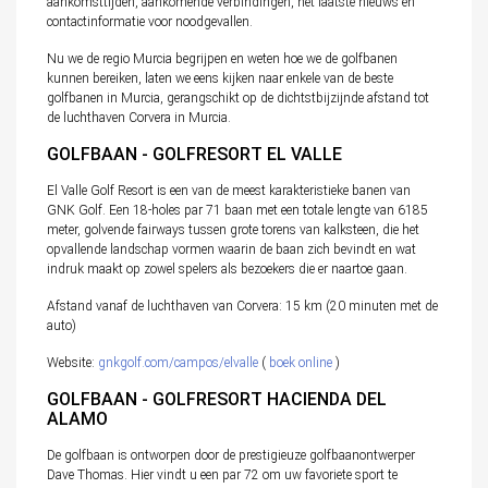
aankomsttijden, aankomende verbindingen, het laatste nieuws en
contactinformatie voor noodgevallen.
Nu we de regio Murcia begrijpen en weten hoe we de golfbanen
kunnen bereiken, laten we eens kijken naar enkele van de beste
golfbanen in Murcia, gerangschikt op de dichtstbijzijnde afstand tot
de luchthaven Corvera in Murcia.
GOLFBAAN - GOLFRESORT EL VALLE
El Valle Golf Resort is een van de meest karakteristieke banen van
GNK Golf. Een 18-holes par 71 baan met een totale lengte van 6185
meter, golvende fairways tussen grote torens van kalksteen, die het
opvallende landschap vormen waarin de baan zich bevindt en wat
indruk maakt op zowel spelers als bezoekers die er naartoe gaan.
Afstand vanaf de luchthaven van Corvera: 15 km (20 minuten met de
auto)
Website:
gnkgolf.com/campos/elvalle
(
boek online
)
GOLFBAAN - GOLFRESORT HACIENDA DEL
ALAMO
De golfbaan is ontworpen door de prestigieuze golfbaanontwerper
Dave Thomas. Hier vindt u een par 72 om uw favoriete sport te