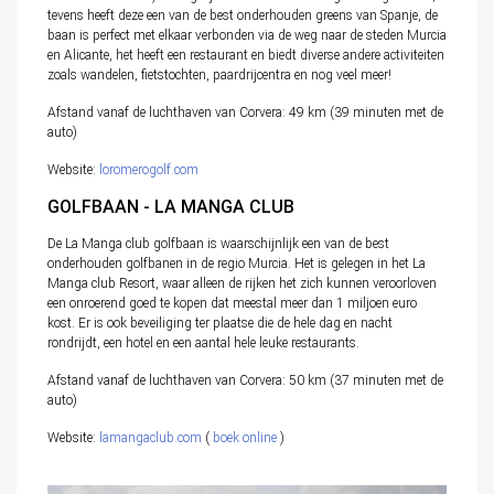
tevens heeft deze een van de best onderhouden greens van Spanje, de
baan is perfect met elkaar verbonden via de weg naar de steden Murcia
en Alicante, het heeft een restaurant en biedt diverse andere activiteiten
zoals wandelen, fietstochten, paardrijcentra en nog veel meer!
Afstand vanaf de luchthaven van Corvera: 49 km (39 minuten met de
auto)
Website:
loromerogolf.com
GOLFBAAN - LA MANGA CLUB
De La Manga club golfbaan is waarschijnlijk een van de best
onderhouden golfbanen in de regio Murcia. Het is gelegen in het La
Manga club Resort, waar alleen de rijken het zich kunnen veroorloven
een onroerend goed te kopen dat meestal meer dan 1 miljoen euro
kost. Er is ook beveiliging ter plaatse die de hele dag en nacht
rondrijdt, een hotel en een aantal hele leuke restaurants.
Afstand vanaf de luchthaven van Corvera: 50 km (37 minuten met de
auto)
Website:
lamangaclub.com
(
boek online
)