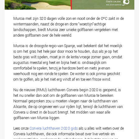
Murcia met zijn 320 dagen volle zon en nooit onder de 0ºC zakt in de
wintermaanden, naast de droge en dorre “woestijn”-achtige
landschappen, biedt Murcia zeer unieke golfbanen vergeleken met
andere golfbanen over de hele wereld.
Murcia is de droogste regio van Spanje, wat betekent dat het moeilijk
is om het gras het hele jaar door mooi te houden, dus als je op het
beste gras wilt spelen, moet je in de lente/vroege zomer gaan, omdat
augustus meestal erg heet en bijna heet is. ondraaglijk om
comfortabel te spelen, tenzij je hardcore bent en niets je ervan
weerhoudt nog een ronde te spelen. De winter is ook prima geschikt
om te golfen, als je het niet erg vindt af en toe een frisse wind.
Nu de nieuwe (RMU) luchthaven Corvera begin 2020 is geopend, is
het nu sneller dan ooit om de golfbanen van Murcia te bereiken.
Normaal gesproken zou u moeten vliegen naar de luchthaven van
Alicante, die op ongeveer een uur rijden ligt, terwijl de luchthaven van
Corvera u direct in de buurt brengt. het midden van waar alle
golfbanen van Murcia liggen.
Lees onze
Corvera luchthaven 2020 gids
als u alles wilt weten over de
Corvera luchthaven, die ook informatie bevat over live vertrek- en