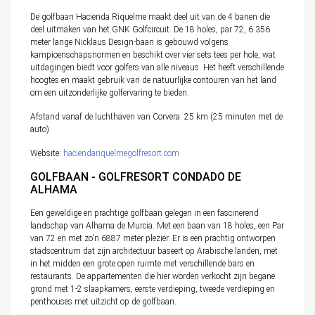
De golfbaan Hacienda Riquelme maakt deel uit van de 4 banen die
deel uitmaken van het GNK Golfcircuit. De 18 holes, par 72, 6.356
meter lange Nicklaus Design-baan is gebouwd volgens
kampioenschapsnormen en beschikt over vier sets tees per hole, wat
uitdagingen biedt voor golfers van alle niveaus. Het heeft verschillende
hoogtes en maakt gebruik van de natuurlijke contouren van het land
om een uitzonderlijke golfervaring te bieden.
Afstand vanaf de luchthaven van Corvera: 25 km (25 minuten met de
auto)
Website:
haciendariquelmegolfresort.com
GOLFBAAN - GOLFRESORT CONDADO DE
ALHAMA
Een geweldige en prachtige golfbaan gelegen in een fascinerend
landschap van Alhama de Murcia. Met een baan van 18 holes, een Par
van 72 en met zo'n 6887 meter plezier. Er is een prachtig ontworpen
stadscentrum dat zijn architectuur baseert op Arabische landen, met
in het midden een grote open ruimte met verschillende bars en
restaurants. De appartementen die hier worden verkocht zijn begane
grond met 1-2 slaapkamers, eerste verdieping, tweede verdieping en
penthouses met uitzicht op de golfbaan.