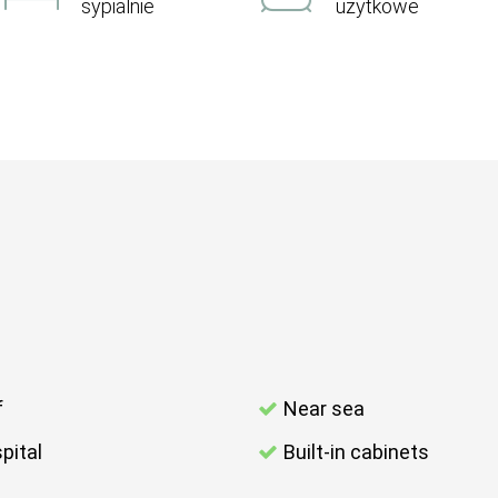
sypialnie
użytkowe
f
Near sea
pital
Built-in cabinets