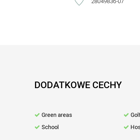
28049836-07
DODATKOWE CECHY
Green areas
Gol
School
Hos