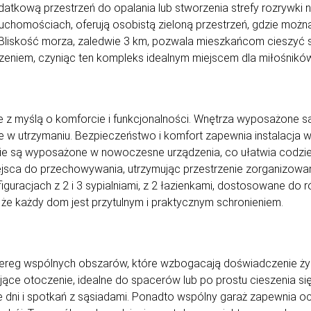
datkową przestrzeń do opalania lub stworzenia strefy rozrywki 
uchomościach, oferują osobistą zieloną przestrzeń, gdzie można
Bliskość morza, zaledwie 3 km, pozwala mieszkańcom cieszyć s
eniem, czyniąc ten kompleks idealnym miejscem dla miłośników
 z myślą o komforcie i funkcjonalności. Wnętrza wyposażone s
twe w utrzymaniu. Bezpieczeństwo i komfort zapewnia instalacja
nie są wyposażone w nowoczesne urządzenia, co ułatwia codzi
jsca do przechowywania, utrzymując przestrzenie zorganizowan
uracjach z 2 i 3 sypialniami, z 2 łazienkami, dostosowane do r
, że każdy dom jest przytulnym i praktycznym schronieniem.
ereg wspólnych obszarów, które wzbogacają doświadczenie ży
ujące otoczenie, idealne do spacerów lub po prostu cieszenia si
e dni i spotkań z sąsiadami. Ponadto wspólny garaż zapewnia 