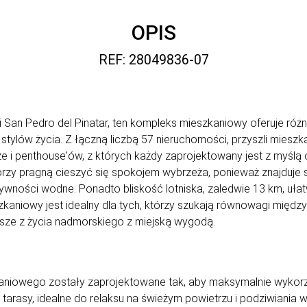
OPIS
REF: 28049836-07
 San Pedro del Pinatar, ten kompleks mieszkaniowy oferuje ró
stylów życia. Z łączną liczbą 57 nieruchomości, przyszli mies
 i penthouse'ów, z których każdy zaprojektowany jest z myślą o
 którzy pragną cieszyć się spokojem wybrzeża, ponieważ znajduje
tywności wodne. Ponadto bliskość lotniska, zaledwie 13 km, uł
kaniowy jest idealny dla tych, którzy szukają równowagi międ
epsze z życia nadmorskiego z miejską wygodą.
niowego zostały zaprojektowane tak, aby maksymalnie wykorz
arasy, idealne do relaksu na świeżym powietrzu i podziwiania 