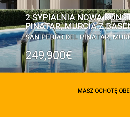
2 SYPIALNIA NOWA KONS
PINATAR, MURCIA Z BAS
SAN PEDRO DEL PINATAR, MUR
249,900€
MASZ OCHOTĘ OBE