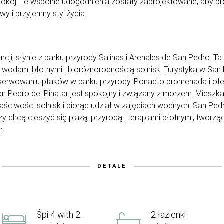
pokój. Te wspólne udogodnienia zostały zaprojektowane, aby 
 i przyjemny styl życia.
urcji, słynie z parku przyrody Salinas i Arenales de San Pedro.
, wodami błotnymi i bioróżnorodnością solnisk. Turystyka w San 
obserwowaniu ptaków w parku przyrody. Ponadto promenada i ofe
an Pedro del Pinatar jest spokojny i związany z morzem. Mieszk
aściwości solnisk i biorąc udział w zajęciach wodnych. San Pedr
zy chcą cieszyć się plażą, przyrodą i terapiami błotnymi, tworząc
r.
DETALE
Śpi 4 with 2
2 łazienki