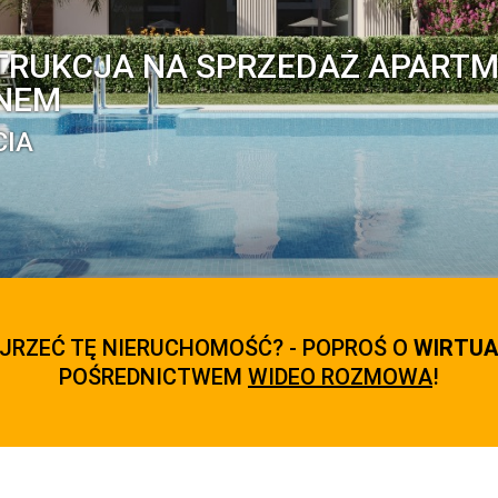
TRUKCJA NA SPRZEDAŻ APARTM
ENEM
CIA
JRZEĆ TĘ NIERUCHOMOŚĆ? - POPROŚ O
WIRTUA
POŚREDNICTWEM
WIDEO ROZMOWA
!