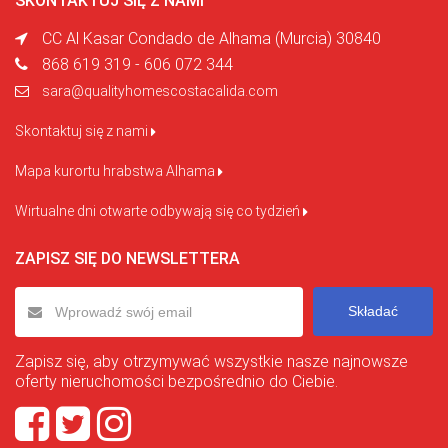
SKONTAKTUJ SIĘ Z NAMI
CC Al Kasar Condado de Alhama (Murcia) 30840
868 619 319 - 606 072 344
sara@qualityhomescostacalida.com
Skontaktuj się z nami
Mapa kurortu hrabstwa Alhama
Wirtualne dni otwarte odbywają się co tydzień
ZAPISZ SIĘ DO NEWSLETTERA
Składać
Zapisz się, aby otrzymywać wszystkie nasze najnowsze
oferty nieruchomości bezpośrednio do Ciebie.