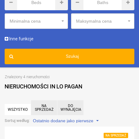
Minimalna cena
Maksymalna cena
Inne funkcje
Szukaj
Znaleziony 4 nieruchomości
NIERUCHOMOŚCI IN LO PAGAN
NA
DO
WSZYSTKO
SPRZEDAŻ
WYNAJĘCIA
Ostatnio dodane jako pierwsze
Sortuj według:
NA SPRZEDAŻ