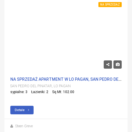
NA SPRZEDAŻ
810,000€
NA SPRZEDAŻ APARTMENT W LO PAGAN, SAN PEDRO DEL PINATAR Z BASENEM
SAN PEDRO DEL PINATAR, LO PAGAN
sypialne: 3
Łazienki: 2
Sq Mt: 102.00
Detale
Steen Greve