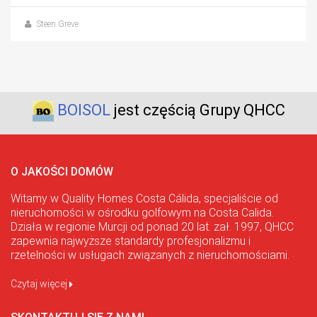
Steen Greve
BOISOL
jest częścią Grupy QHCC
O JAKOŚCI DOMÓW
Witamy w Quality Homes Costa Cálida, specjaliście od
nieruchomości w ośrodku golfowym na Costa Calida.
Działa w regionie Murcji od ponad 20 lat. zał. 1997, QHCC
zapewnia najwyższe standardy profesjonalizmu i
rzetelności w usługach związanych z nieruchomościami.
Czytaj więcej