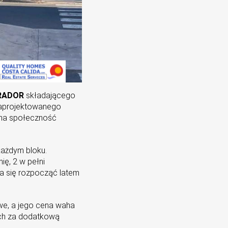
RADOR
składającego
zaprojektowanego
ana społeczność
każdym bloku.
ię, 2 w pełni
ma się rozpocząć latem
we, a jego cena waha
ych za dodatkową