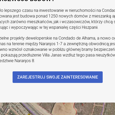
ło lepszego czasu na inwestowanie w nieruchomości na Conda
lanowana jest budowa ponad 1250 nowych domów z mieszanką apa
cych zarówno mieszkańców, jak i wczasowiczów, którzy chcą 
ując i wypoczywając w tej wspaniałej części Hiszpanii.
dzielne projekty deweloperskie na Condado de Alhama, a nowo
Janas na terenie między Naranjos 1-7 a zewnętrzną obwodnicą jes
awno wzniósł oznakowanie w pobliżu głównej bramy bezpieczeń
 pokazują przedłużenie Villa Janas wzdłuż tego pasa nieużytkó
siedztwie Naranjos 8.
ZAREJESTRUJ SWOJE ZAINTERESOWANIE