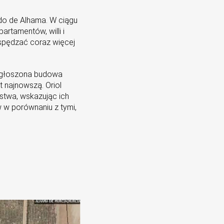
do de Alhama. W ciągu
rtamentów, willi i
spędzać coraz więcej
 ogłoszona budowa
t najnowszą. Oriol
stwa, wskazując ich
w w porównaniu z tymi,