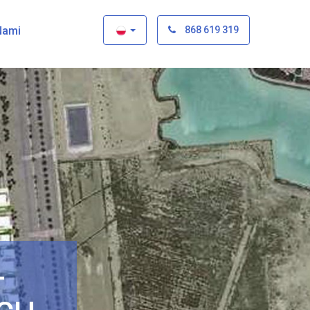
×
Nami
868 619 319
–