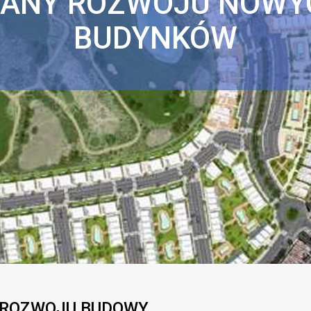
LANY ROZWOJU NOWY
BUDYNKÓW
 ROZWOJU BUDOWY