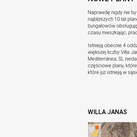
Naprawdę nigdy nie by
najbliższych 10 lat p
bungalowów obsługują
czasu mieszkając, prac
Istnieją obecnie 4 od
większej liczby Villa 
Mediterránea, SL nied
częściowe plany, które
które już istnieją w są
WILLA JANAS