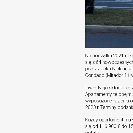
Na początku 2021 roku
się z 64 nowoczesnyc
przez Jacka Nicklausa
Condado (Mirador 1 i M
Inwestycja składa się
Apartamenty te obejmuj
wyposażone łazienki or
2023 r. Terminy oddani
Każdy apartament ma w
się od 116 900 € do 1
opłatą.