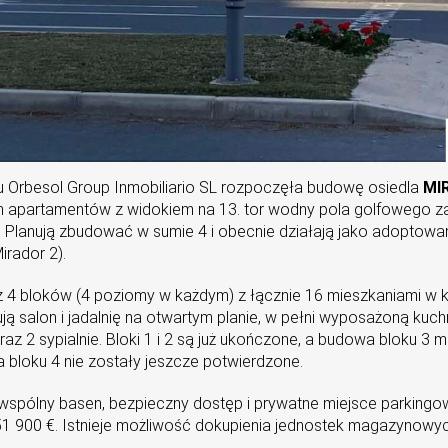
 Orbesol Group Inmobiliario SL rozpoczęła budowę osiedla
MI
h apartamentów z widokiem na 13. tor wodny pola golfowego 
. Planują zbudować w sumie 4 i obecnie działają jako adoptow
irador 2).
 z 4 bloków (4 poziomy w każdym) z łącznie 16 mieszkaniami w 
ą salon i jadalnię na otwartym planie, w pełni wyposażoną kuchn
az 2 sypialnie. Bloki 1 i 2 są już ukończone, a budowa bloku 3 
a bloku 4 nie zostały jeszcze potwierdzone.
spólny basen, bezpieczny dostęp i prywatne miejsce parkingo
51 900 €. Istnieje możliwość dokupienia jednostek magazynow