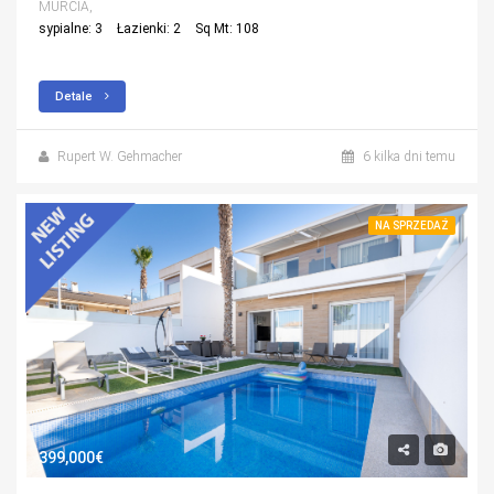
MURCIA,
sypialne: 3
Łazienki: 2
Sq Mt: 108
Detale
Rupert W. Gehmacher
6 kilka dni temu
NA SPRZEDAŻ
399,000€