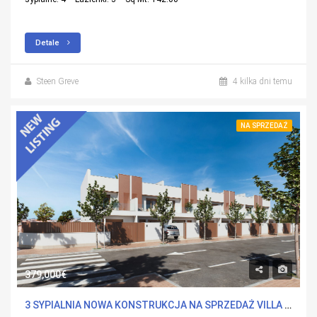
Detale
Steen Greve
4 kilka dni temu
NA SPRZEDAŻ
379,000€
3 SYPIALNIA NOWA KONSTRUKCJA NA SPRZEDAŻ VILLA W SAN PEDRO DEL PINATAR, MURCIA