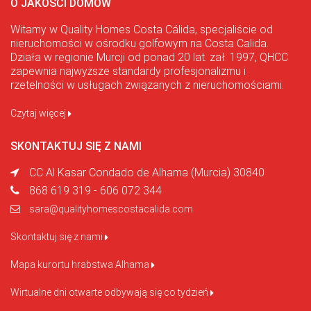
O JAKOŚCI DOMÓW
Witamy w Quality Homes Costa Cálida, specjaliście od
nieruchomości w ośrodku golfowym na Costa Calida.
Działa w regionie Murcji od ponad 20 lat. zał. 1997, QHCC
zapewnia najwyższe standardy profesjonalizmu i
rzetelności w usługach związanych z nieruchomościami.
Czytaj więcej
SKONTAKTUJ SIĘ Z NAMI
CC Al Kasar Condado de Alhama (Murcia) 30840
868 619 319 - 606 072 344
sara@qualityhomescostacalida.com
Skontaktuj się z nami
Mapa kurortu hrabstwa Alhama
Wirtualne dni otwarte odbywają się co tydzień