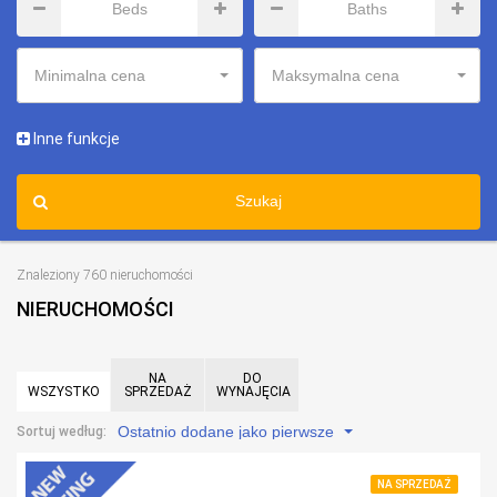
Minimalna cena
Maksymalna cena
Inne funkcje
Szukaj
Znaleziony 760 nieruchomości
NIERUCHOMOŚCI
NA
DO
WSZYSTKO
SPRZEDAŻ
WYNAJĘCIA
Ostatnio dodane jako pierwsze
Sortuj według:
NA SPRZEDAŻ