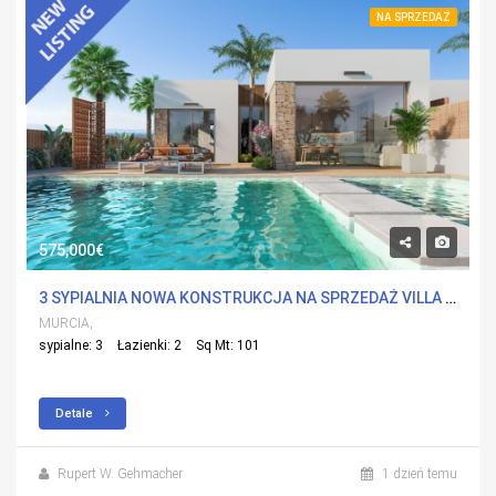
NA SPRZEDAŻ
575,000€
3 SYPIALNIA NOWA KONSTRUKCJA NA SPRZEDAŻ VILLA W LOS ALCÁZARES, MURCIA
MURCIA,
sypialne: 3
Łazienki: 2
Sq Mt: 101
Detale
Rupert W. Gehmacher
1 dzień temu