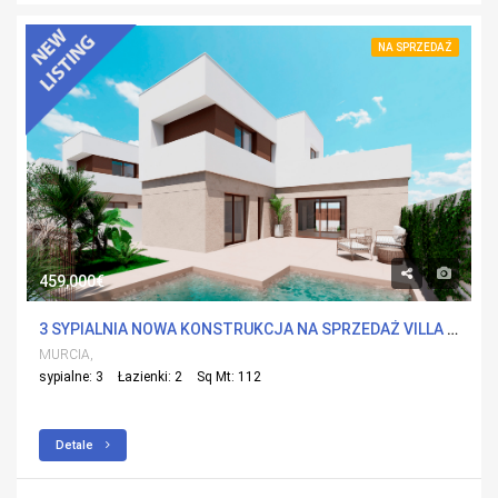
NA SPRZEDAŻ
459,000€
3 SYPIALNIA NOWA KONSTRUKCJA NA SPRZEDAŻ VILLA W LOS ALCÁZARES, MURCIA Z BASENEM
MURCIA,
sypialne: 3
Łazienki: 2
Sq Mt: 112
Detale