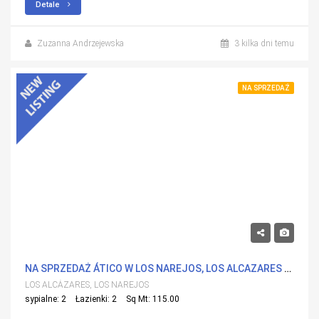
Detale
Zuzanna Andrzejewska
3 kilka dni temu
NA SPRZEDAŻ
465,000€
NA SPRZEDAŻ ÁTICO W LOS NAREJOS, LOS ALCAZARES Z BASENEM
LOS ALCÁZARES, LOS NAREJOS
sypialne: 2
Łazienki: 2
Sq Mt: 115.00