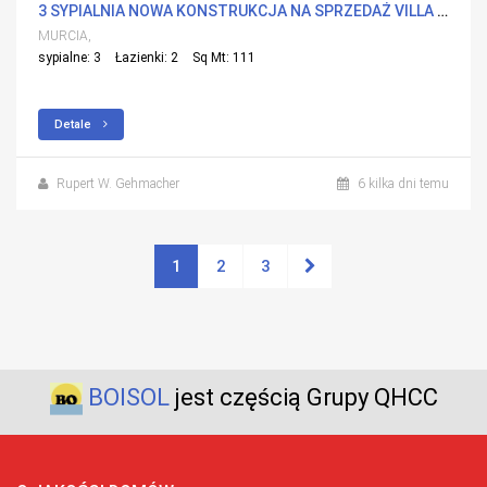
3 SYPIALNIA NOWA KONSTRUKCJA NA SPRZEDAŻ VILLA W SAN PEDRO DEL PINATAR, MURCIA
MURCIA,
sypialne: 3
Łazienki: 2
Sq Mt: 111
Detale
Rupert W. Gehmacher
6 kilka dni temu
1
2
3
BOISOL
jest częścią Grupy QHCC