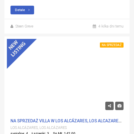
Detale
Steen Greve
4 kilka dni temu
NA SPRZEDAŻ
669,500€
NA SPRZEDAŻ VILLA W LOS ALCÁZARES, LOS ALCAZARES Z BASENEM
LOS ALCÁZARES, LOS ALCÁZARES
sypialne: 4
Łazienki: 3
Sq Mt: 142.00