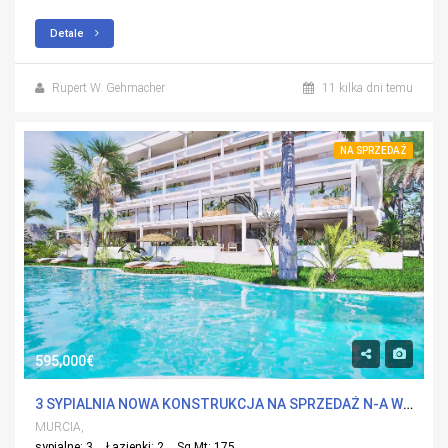
Detale
Rupert W. Gehmacher
11 kilka dni temu
NA SPRZEDAŻ
595,000€
3 SYPIALNIA NOWA KONSTRUKCJA NA SPRZEDAŻ N-A W ISLAS MENORES, MURCIA Z BASENEM
MURCIA,
sypialne: 3
Łazienki: 2
Sq Mt: 175