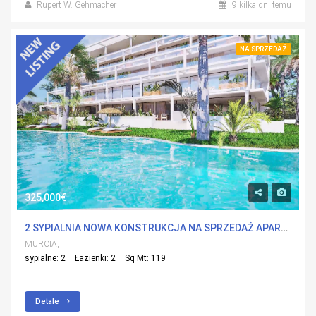
Rupert W. Gehmacher
9 kilka dni temu
NA SPRZEDAŻ
325,000€
2 SYPIALNIA NOWA KONSTRUKCJA NA SPRZEDAŻ APARTMENT W ISLAS MENORES, MURCIA Z BASENEM
MURCIA,
sypialne: 2
Łazienki: 2
Sq Mt: 119
Detale