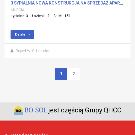
3 SYPIALNIA NOWA KONSTRUKCJA NA SPRZEDAŻ APARTMENT W ISLAS MENORES, MURCIA Z BASENEM
MURCIA,
sypialne: 3
Łazienki: 2
Sq Mt: 151
Detale
Rupert W. Gehmacher
1
2
BOISOL
jest częścią Grupy QHCC