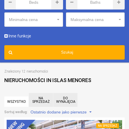
Minimalna cena
Maksymalna cena
Inne funkcje
Szukaj
Znaleziony 12 nieruchomości
NIERUCHOMOŚCI IN ISLAS MENORES
NA
DO
WSZYSTKO
SPRZEDAŻ
WYNAJĘCIA
Ostatnio dodane jako pierwsze
Sortuj według:
NA SPRZEDAŻ