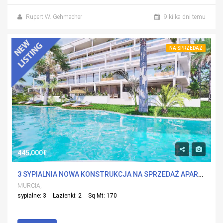
Rupert W. Gehmacher
9 kilka dni temu
NA SPRZEDAŻ
445,000€
3 SYPIALNIA NOWA KONSTRUKCJA NA SPRZEDAŻ APARTMENT W ISLAS MENORES, MURCIA Z BASENEM
MURCIA,
sypialne: 3
Łazienki: 2
Sq Mt: 170