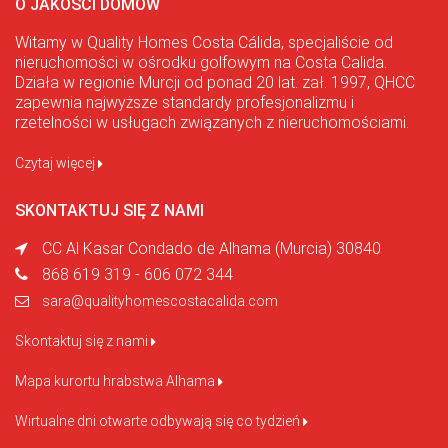
O JAKOŚCI DOMÓW
Witamy w Quality Homes Costa Cálida, specjaliście od
nieruchomości w ośrodku golfowym na Costa Calida.
Działa w regionie Murcji od ponad 20 lat. zał. 1997, QHCC
zapewnia najwyższe standardy profesjonalizmu i
rzetelności w usługach związanych z nieruchomościami.
Czytaj więcej
SKONTAKTUJ SIĘ Z NAMI
CC Al Kasar Condado de Alhama (Murcia) 30840
868 619 319 - 606 072 344
sara@qualityhomescostacalida.com
Skontaktuj się z nami
Mapa kurortu hrabstwa Alhama
Wirtualne dni otwarte odbywają się co tydzień