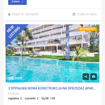
Detale
Rupert W. Gehmacher
9 kilka dni temu
NA SPRZEDAŻ
348,000€
2 SYPIALNIA NOWA KONSTRUKCJA NA SPRZEDAŻ APARTMENT W ISLAS MENORES, MURCIA Z BASENEM
MURCIA,
sypialne: 2
Łazienki: 2
Sq Mt: 138