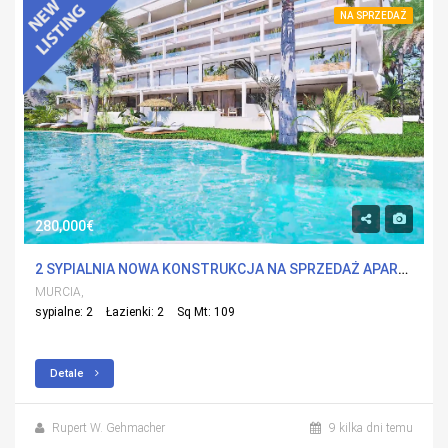
NA SPRZEDAŻ
280,000€
2 SYPIALNIA NOWA KONSTRUKCJA NA SPRZEDAŻ APARTMENT W ISLAS MENORES, MURCIA Z BASENEM
MURCIA,
sypialne: 2
Łazienki: 2
Sq Mt: 109
Detale
Rupert W. Gehmacher
9 kilka dni temu