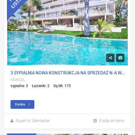
620,000€
3 SYPIALNIA NOWA KONSTRUKCJA NA SPRZEDAŻ N-A W ISLAS MENORES, MURCIA Z BASENEM
MURCIA,
sypialne: 3
Łazienki: 2
Sq Mt: 175
Detale
Rupert W. Gehmacher
9 kilka dni temu