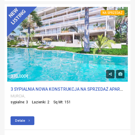
NA SPRZEDAŻ
370,000€
3 SYPIALNIA NOWA KONSTRUKCJA NA SPRZEDAŻ APARTMENT W ISLAS MENORES, MURCIA Z BASENEM
MURCIA,
sypialne: 3
Łazienki: 2
Sq Mt: 151
Detale