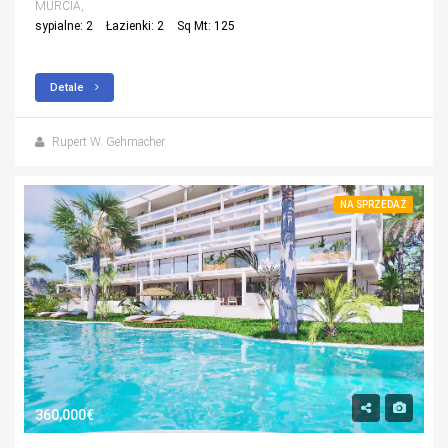
MURCIA,
sypialne: 2
Łazienki: 2
Sq Mt: 125
Detale
Rupert W. Gehmacher
NA SPRZEDAŻ
360,000€