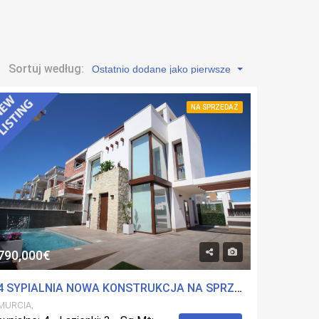
Sortuj według:
Ostatnio dodane jako pierwsze
NA SPRZEDAŻ
790,000€
4 SYPIALNIA NOWA KONSTRUKCJA NA SPRZEDAŻ VILLA W PLAYA PARAISO, MURCIA
MURCIA,