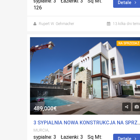
sypialne: 3
Łazienki: 3
Sq Mt:
Detale
126
Rupert W. Gehmacher
13 kilka dni tem
NA SPRZEDAŻ
489,000€
3 SYPIALNIA NOWA KONSTRUKCJA NA SPRZEDAŻ VILLA W P
MURCIA,
sypialne: 3
Łazienki: 3
Sq Mt:
Detale