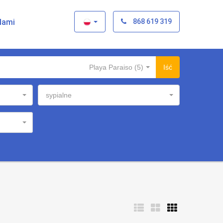
×
Nami
868 619 319
Playa Paraiso (5)
Iść
sypialne