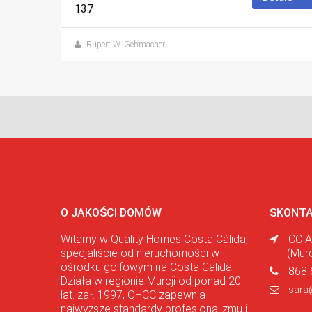
137
Rupert W. Gehmacher
O JAKOŚCI DOMÓW
SKONTA
Witamy w Quality Homes Costa Cálida,
CC A
specjaliście od nieruchomości w
(Mur
ośrodku golfowym na Costa Calida.
868 
Działa w regionie Murcji od ponad 20
sara
lat. zał. 1997, QHCC zapewnia
najwyższe standardy profesjonalizmu i