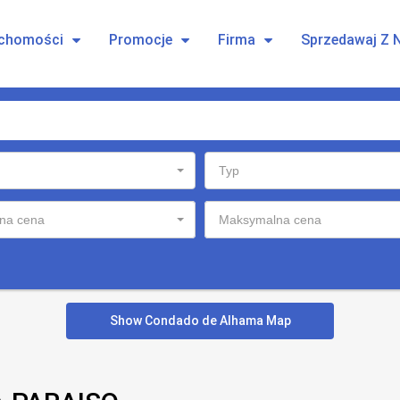
uchomości
Promocje
Firma
Sprzedawaj Z 
Typ
na cena
Maksymalna cena
Show Condado de Alhama Map