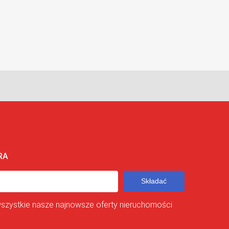
RA
Składać
wszystkie nasze najnowsze oferty nieruchomości