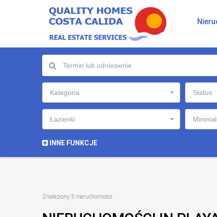
Nier
Kategoria
Status
Łazienki
Minimal
INNE FUNKCJE
Znaleziony 5 nieruchomości