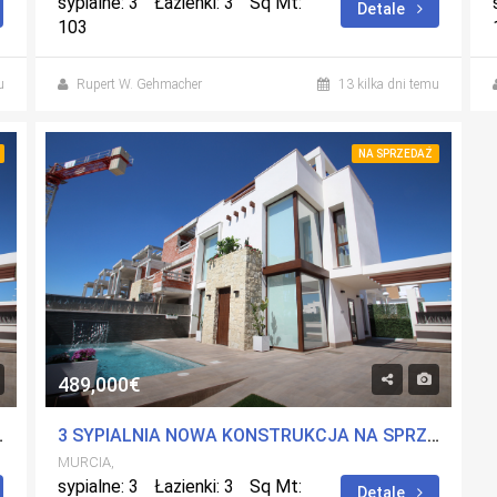
sypialne: 3
Łazienki: 3
Sq Mt:
Detale
103
u
Rupert W. Gehmacher
13 kilka dni temu
NA SPRZEDAŻ
489,000€
LAYA PARAISO, MURCIA
3 SYPIALNIA NOWA KONSTRUKCJA NA SPRZEDAŻ VILLA W PLAYA PARAISO, MURCIA
MURCIA,
sypialne: 3
Łazienki: 3
Sq Mt:
Detale