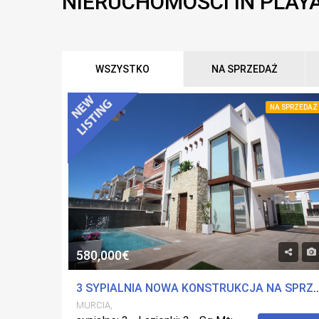
NIERUCHOMOŚCI IN PLAY
WSZYSTKO
NA SPRZEDAŻ
NA SPRZEDAŻ
580,000€
3 SYPIALNIA NOWA KONSTRUKCJA NA SPRZEDAŻ VILLA W P
MURCIA,