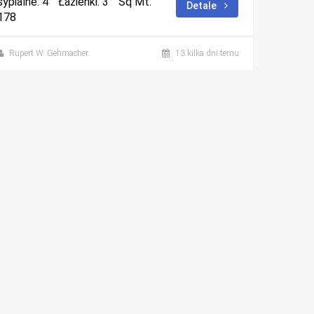
sypialne: 4
Łazienki: 3
Sq Mt:
Detale
178
Rupert W. Gehmacher
13 kilka dni temu