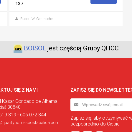
137
Rupert W. Gehmacher
BOISOL
jest częścią Grupy QHCC
KTUJ SIĘ Z NAMI
ZAPISZ SIĘ DO NEWSLETTE
l Kasar Condado de Alhama
cia) 30840
619 319 - 606 072 344
Zapisz się, aby otrzymywać 
@qualityhomescostacalida.com
bezpośrednio do Ciebie.