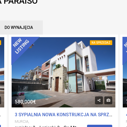
A PARAISO
DO WYNAJĘCIA
NA SPRZEDAŻ
580,000€
LAYA PARAISO, MURCIA
3 SYPIALNIA NOWA KONSTRUKCJA NA SPRZEDAŻ VILLA W PLAYA PARAISO, MURCIA
MURCIA,