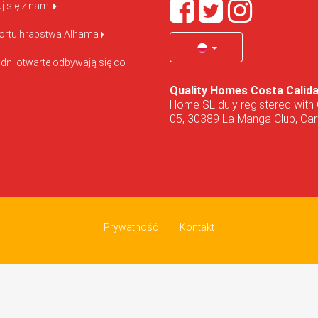
j się z nami
ortu hrabstwa Alhama
 dni otwarte odbywają się co
Quality Homes Costa Calid
Home SL duly registered with 
05, 30389 La Manga Club, Cart
Prywatność
Kontakt