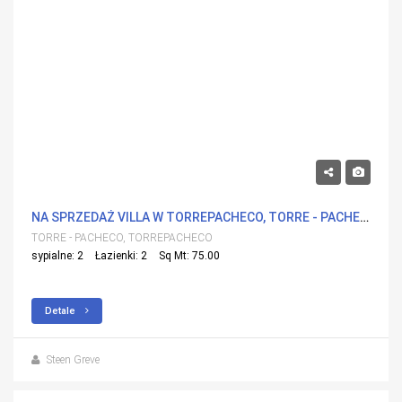
264,900€
NA SPRZEDAŻ VILLA W TORREPACHECO, TORRE - PACHECO Z BASENEM
TORRE - PACHECO, TORREPACHECO
sypialne: 2
Łazienki: 2
Sq Mt: 75.00
Detale
Steen Greve