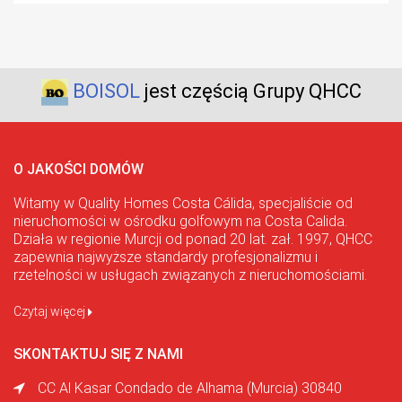
BOISOL
jest częścią Grupy QHCC
O JAKOŚCI DOMÓW
Witamy w Quality Homes Costa Cálida, specjaliście od
nieruchomości w ośrodku golfowym na Costa Calida.
Działa w regionie Murcji od ponad 20 lat. zał. 1997, QHCC
zapewnia najwyższe standardy profesjonalizmu i
rzetelności w usługach związanych z nieruchomościami.
Czytaj więcej
SKONTAKTUJ SIĘ Z NAMI
CC Al Kasar Condado de Alhama (Murcia) 30840