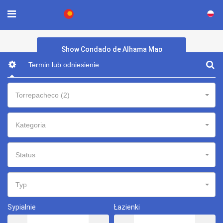
×
Show Condado de Alhama Map
Torrepacheco (2)
Kategoria
Status
Typ
Sypialnie
Łazienki