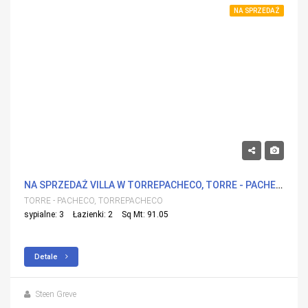
NA SPRZEDAŻ
344,900€
NA SPRZEDAŻ VILLA W TORREPACHECO, TORRE - PACHECO Z BASENEM
TORRE - PACHECO, TORREPACHECO
sypialne: 3
Łazienki: 2
Sq Mt: 91.05
Detale
Steen Greve