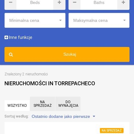
Minimalna cena
Maksymalna cena
Inne funkcje
Szukaj
Znaleziony 2 nieruchomości
NIERUCHOMOŚCI IN TORREPACHECO
NA
DO
WSZYSTKO
SPRZEDAŻ
WYNAJĘCIA
Ostatnio dodane jako pierwsze
Sortuj według:
NA SPRZEDAŻ