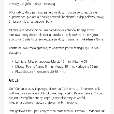
otwarty dla gości, którzy nie nocują.
W ośrodku, który jest rozciągnięty na dużym obszarze, znajduje się
supermarket, piekarnia, fryzjer, prawnik, bankomat, sklep golfowy, nowy,
śmieszny klub, restauracje i bary.
Okolica jest odosobniona i ma całodobową ochronę. Istnieją korty
tenisowe, korty do paddle tenisa, boiska do piłki nożnej i inne zajęcia
sportowe. Działa tu także ciesząca się dużym uznaniem Akademia Golfa.
Centralna lokalizacja sprawia, że wszystko jest w zasięgu ręki i łatwo
dostępne:
Lotniska: Międzynarodowe Murcja 15 min, Alicante 65 min
Miasta: Fuente Alamo 5 min. Murcja 35 min, Kartagena 25 min
Plaże: Śródziemnomorskie 30-35 min.
GOLF
Golf Canon w ciszy i spokoju. Hacienda Del Alamo to 18-dołkowe pole
golfowe ukończone w 2006 roku według projektu Dave'a Dave'a. Chociaż
nie jest szczególnie znany, zajmuje wysokie miejsce wśród
międzynarodowych graczy grających w tym regionie.
Pole golfowe z tyłu jest jednym z najdłuższych w Hiszpanii; Podobnie jak