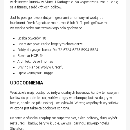
wiele innych kursów w Murcji i Kartagenie. Na wyposażeniu znajduje się
sala fitness, sześć krótkich dołków.
Jest to pole golfowe z dużymi greenami chronionymi wodą lub
bunkrami. Dołek Signature ma numer 8 lub 9. To pole golfowe ma
wszystkie cechy mistrzowskiego pola golfowego.
Liczba otworów: 18
Charakter pola: Park o bogatym charakterze
Fakty dotyczące kursu: Par 72 6724
6375
5994
5534
Rozmiar HCP: 54
Architekt: Dave Thomas
Driving Range: Wpływ Graceful
Opcje wynajmu: Buggy
UDOGODNIENIA
Właściciele mają dostęp do indywidualnych basenów, kortów tenisowych,
kortów do paddle tenisa, kortów do gry w petanque, boiska do gry w
kręgle, boiska do piłki nożnej i koszykówki. W cenę wspólnych wydatków
wliczona jest także całodobowa ochrona.
Na terenie ośrodka znajduje się supermarket, sklep golfowy, duży wybór
restauracji i barów, bary w klubie, we wsi i paringu; nowego hotelu
Sheraton.