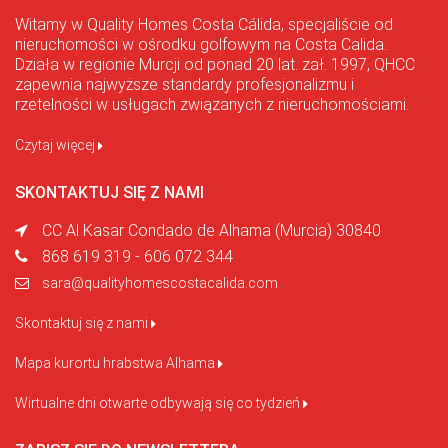
Witamy w Quality Homes Costa Cálida, specjaliście od
nieruchomości w ośrodku golfowym na Costa Calida.
Działa w regionie Murcji od ponad 20 lat. zał. 1997, QHCC
zapewnia najwyższe standardy profesjonalizmu i
rzetelności w usługach związanych z nieruchomościami.
Czytaj więcej
SKONTAKTUJ SIĘ Z NAMI
CC Al Kasar Condado de Alhama (Murcia) 30840
868 619 319 - 606 072 344
sara@qualityhomescostacalida.com
Skontaktuj się z nami
Mapa kurortu hrabstwa Alhama
Wirtualne dni otwarte odbywają się co tydzień