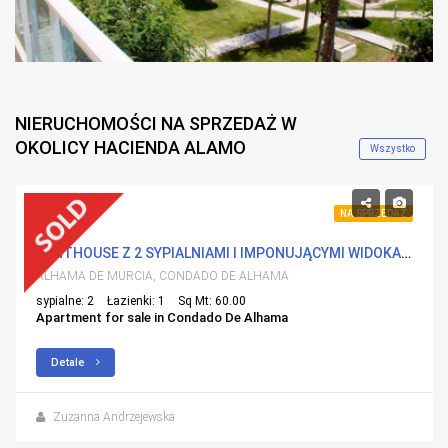
NIERUCHOMOŚCI NA SPRZEDAŻ W
OKOLICY HACIENDA ALAMO
Wszystko
85,000€
NA SPRZEDAŻ
PENTHOUSE Z 2 SYPIALNIAMI I IMPONUJĄCYMI WIDOKAMI NA POLE GOLFOWE
ALHAMA DE MURCIA, CONDADO DE ALHAMA
sypialne: 2
Łazienki: 1
Sq Mt: 60.00
Apartment for sale in Condado De Alhama
Detale
Zuzanna Andrzejewska