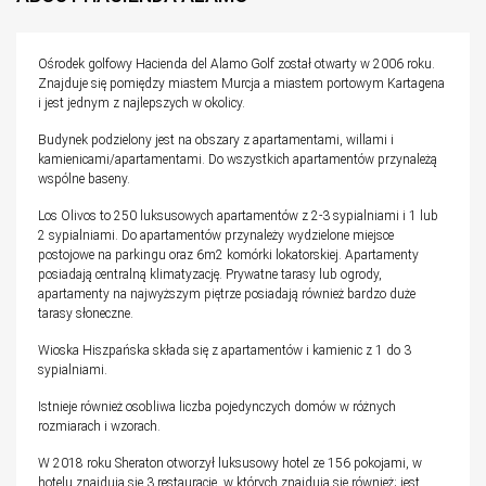
Ośrodek golfowy Hacienda del Alamo Golf został otwarty w 2006 roku.
Znajduje się pomiędzy miastem Murcja a miastem portowym Kartagena
i jest jednym z najlepszych w okolicy.
Budynek podzielony jest na obszary z apartamentami, willami i
kamienicami/apartamentami. Do wszystkich apartamentów przynależą
wspólne baseny.
Los Olivos to 250 luksusowych apartamentów z 2-3 sypialniami i 1 lub
2 sypialniami. Do apartamentów przynależy wydzielone miejsce
postojowe na parkingu oraz 6m2 komórki lokatorskiej. Apartamenty
posiadają centralną klimatyzację. Prywatne tarasy lub ogrody,
apartamenty na najwyższym piętrze posiadają również bardzo duże
tarasy słoneczne.
Wioska Hiszpańska składa się z apartamentów i kamienic z 1 do 3
sypialniami.
Istnieje również osobliwa liczba pojedynczych domów w różnych
rozmiarach i wzorach.
W 2018 roku Sheraton otworzył luksusowy hotel ze 156 pokojami, w
hotelu znajdują się 3 restauracje, w których znajdują się również; jest