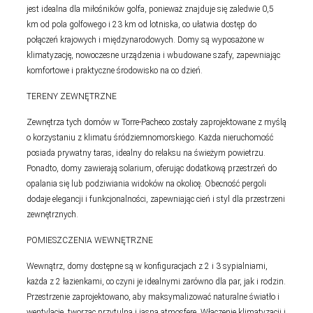
jest idealna dla miłośników golfa, ponieważ znajduje się zaledwie 0,5
km od pola golfowego i 23 km od lotniska, co ułatwia dostęp do
połączeń krajowych i międzynarodowych. Domy są wyposażone w
klimatyzację, nowoczesne urządzenia i wbudowane szafy, zapewniając
komfortowe i praktyczne środowisko na co dzień.
TERENY ZEWNĘTRZNE
Zewnętrza tych domów w Torre-Pacheco zostały zaprojektowane z myślą
o korzystaniu z klimatu śródziemnomorskiego. Każda nieruchomość
posiada prywatny taras, idealny do relaksu na świeżym powietrzu.
Ponadto, domy zawierają solarium, oferując dodatkową przestrzeń do
opalania się lub podziwiania widoków na okolicę. Obecność pergoli
dodaje elegancji i funkcjonalności, zapewniając cień i styl dla przestrzeni
zewnętrznych.
POMIESZCZENIA WEWNĘTRZNE
Wewnątrz, domy dostępne są w konfiguracjach z 2 i 3 sypialniami,
każda z 2 łazienkami, co czyni je idealnymi zarówno dla par, jak i rodzin.
Przestrzenie zaprojektowano, aby maksymalizować naturalne światło i
wentylację, tworząc przytulną i jasną atmosferę. Włączenie klimatyzacji i