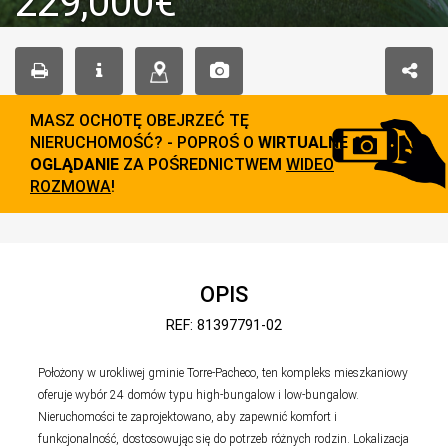
229,000€
MASZ OCHOTĘ OBEJRZEĆ TĘ
NIERUCHOMOŚĆ? - POPROŚ O
WIRTUALNE
OGLĄDANIE
ZA POŚREDNICTWEM
WIDEO
ROZMOWA
!
OPIS
REF: 81397791-02
Położony w urokliwej gminie Torre-Pacheco, ten kompleks mieszkaniowy
oferuje wybór 24 domów typu high-bungalow i low-bungalow.
Nieruchomości te zaprojektowano, aby zapewnić komfort i
funkcjonalność, dostosowując się do potrzeb różnych rodzin. Lokalizacja