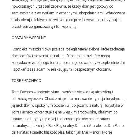
nowoczesnych urządzeń zapewnia, że każdy dom jest gotowy do
zamieszkania z wszystkimi niezbędnymi udogodnieniami. Wbudowane
szafy oferują efektywne rozwiązania do przechowywania, utrzymując
przestrzeń zorganizowaną i funkcjonalną.
OBSZARY WSPÓLNE
Kompleks mieszkaniowy posiada rozległe tereny zielone, które zachęcają
do spacerów i cieszenia się naturą. Ponadto, mieszkańcy mogą
korzystać ze wspólnego basenu, idealnego do ochłody w ciepłe letnie dni
i spotkań z sąsiadami w relaksującym i bezpiecznym otoczeniu.
TORRE-PACHECO
Torre Pacheco w regionie Murcji, wyróżnia się wiejską atmosferą i
bliskością wybrzeża. Chociaż nie jest to masowa destynacja turystyczna,
jej urok tkwi w spokojnym otoczeniu i połączeniu z naturą. Turystyka w
Torre Pacheco koncentruje się na wiejskim środowisku, idealnym do
uprawiania turystyki pieszej i obserwacji ptaków na obszarach
naturalnych, takich jak Park Regionalny Salinas i Arenales de San Pedro
del Pinatar. Ponadto bliskość plaż, takich jak Mar Menor i Morze