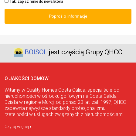
Tak, zapisz mnie do newslettera
Poproś o informacje
BOISOL
jest częścią Grupy QHCC
O JAKOŚCI DOMÓW
Witamy w Quality Homes Costa Cálida, specjaliście od
nieruchomości w ośrodku golfowym na Costa Calida.
Działa w regionie Murcji od ponad 20 lat. zał. 1997, QHCC
zapewnia najwyższe standardy profesjonalizmu i
rzetelności w usługach związanych z nieruchomościami.
Czytaj więcej