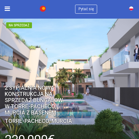
×
Pytać się
NA SPRZEDAŻ
2 SYPIALNIA NOWA
KONSTRUKCJA NA
SPRZEDAŻ BUNGALOW
W TORRE-PACHECO,
MURCIA Z BASENEM
TORRE-PACHECO, MURCIA