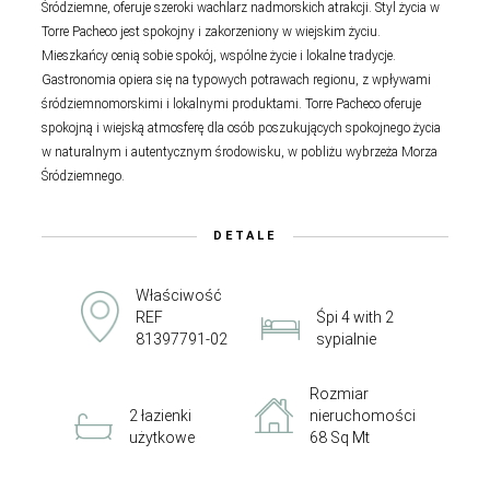
Śródziemne, oferuje szeroki wachlarz nadmorskich atrakcji. Styl życia w
Torre Pacheco jest spokojny i zakorzeniony w wiejskim życiu.
Mieszkańcy cenią sobie spokój, wspólne życie i lokalne tradycje.
Gastronomia opiera się na typowych potrawach regionu, z wpływami
śródziemnomorskimi i lokalnymi produktami. Torre Pacheco oferuje
spokojną i wiejską atmosferę dla osób poszukujących spokojnego życia
w naturalnym i autentycznym środowisku, w pobliżu wybrzeża Morza
Śródziemnego.
DETALE
Właściwość
REF
Śpi 4 with 2
81397791-02
sypialnie
Rozmiar
2 łazienki
nieruchomości
użytkowe
68 Sq Mt