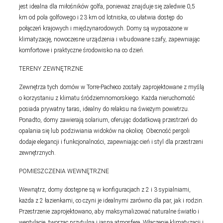
jest idealna dla miłośników golfa, ponieważ znajduje się zaledwie 0,5
km od pola golfowego i 23 km od lotniska, co ułatwia dostęp do
połączeń krajowych i międzynarodowych. Domy są wyposażone w
klimatyzację, nowoczesne urządzenia i wbudowane szafy, zapewniając
komfortowe i praktyczne środowisko na co dzień.
TERENY ZEWNĘTRZNE
Zewnętrza tych domów w Torre-Pacheco zostały zaprojektowane z myślą
o korzystaniu z klimatu śródziemnomorskiego. Każda nieruchomość
posiada prywatny taras, idealny do relaksu na świeżym powietrzu.
Ponadto, domy zawierają solarium, oferując dodatkową przestrzeń do
opalania się lub podziwiania widoków na okolicę. Obecność pergoli
dodaje elegancji i funkcjonalności, zapewniając cień i styl dla przestrzeni
zewnętrznych.
POMIESZCZENIA WEWNĘTRZNE
Wewnątrz, domy dostępne są w konfiguracjach z 2 i 3 sypialniami,
każda z 2 łazienkami, co czyni je idealnymi zarówno dla par, jak i rodzin.
Przestrzenie zaprojektowano, aby maksymalizować naturalne światło i
wentylację, tworząc przytulną i jasną atmosferę. Włączenie klimatyzacji i