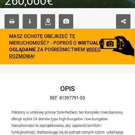
260,000€
MASZ OCHOTĘ OBEJRZEĆ TĘ
NIERUCHOMOŚĆ? - POPROŚ O
WIRTUALNE
OGLĄDANIE
ZA POŚREDNICTWEM
WIDEO
ROZMOWA
!
OPIS
REF: 81397791-03
Położony w urokliwej gminie Torre-Pacheco, ten kompleks mieszkaniowy
oferuje wybór 24 domów typu high-bungalow i low-bungalow.
Nieruchomości te zaprojektowano, aby zapewnić komfort i
funkcjonalność, dostosowując się do potrzeb różnych rodzin. Lokalizacja