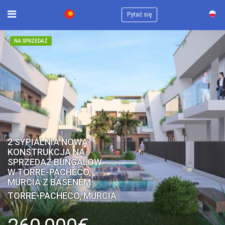
×
Pytać się
NA SPRZEDAŻ
2 SYPIALNIA NOWA
KONSTRUKCJA NA
SPRZEDAŻ BUNGALOW
W TORRE-PACHECO,
MURCIA Z BASENEM
TORRE-PACHECO, MURCIA