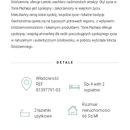
Śródziemne, oferuje szeroki wachlarz nadmorskich atrakcji. Styl życia w
Torre Pacheco jest spokojny i zakorzeniony w wiejskim życiu.
Mieszkańcy cenią sobie spokój, wspólne życie i lokalne tradycje.
Gastronomia opiera się na typowych potrawach regionu, z wpływami
śródziemnomorskimi i lokalnymi produktami. Torre Pacheco oferuje
spokojną i wiejską atmosferę dla osób poszukujących spokojnego życia
w naturalnym i autentycznym środowisku, w pobliżu wybrzeża Morza
Śródziemnego.
DETALE
Właściwość
REF
Śpi 4 with 2
81397791-03
sypialnie
Rozmiar
2 łazienki
nieruchomości
użytkowe
66 Sq Mt