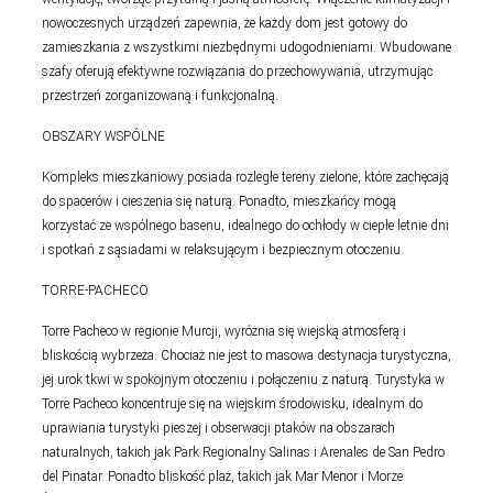
nowoczesnych urządzeń zapewnia, że każdy dom jest gotowy do
zamieszkania z wszystkimi niezbędnymi udogodnieniami. Wbudowane
szafy oferują efektywne rozwiązania do przechowywania, utrzymując
przestrzeń zorganizowaną i funkcjonalną.
OBSZARY WSPÓLNE
Kompleks mieszkaniowy posiada rozległe tereny zielone, które zachęcają
do spacerów i cieszenia się naturą. Ponadto, mieszkańcy mogą
korzystać ze wspólnego basenu, idealnego do ochłody w ciepłe letnie dni
i spotkań z sąsiadami w relaksującym i bezpiecznym otoczeniu.
TORRE-PACHECO
Torre Pacheco w regionie Murcji, wyróżnia się wiejską atmosferą i
bliskością wybrzeża. Chociaż nie jest to masowa destynacja turystyczna,
jej urok tkwi w spokojnym otoczeniu i połączeniu z naturą. Turystyka w
Torre Pacheco koncentruje się na wiejskim środowisku, idealnym do
uprawiania turystyki pieszej i obserwacji ptaków na obszarach
naturalnych, takich jak Park Regionalny Salinas i Arenales de San Pedro
del Pinatar. Ponadto bliskość plaż, takich jak Mar Menor i Morze