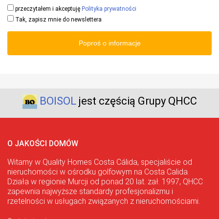
przeczytałem i akceptuję
Polityka prywatności
Tak, zapisz mnie do newslettera
Poproś o informacje
BOISOL
jest częścią Grupy QHCC
O JAKOŚCI DOMÓW
Witamy w Quality Homes Costa Cálida, specjaliście od
nieruchomości w ośrodku golfowym na Costa Calida.
Działa w regionie Murcji od ponad 20 lat. zał. 1997, QHCC
zapewnia najwyższe standardy profesjonalizmu i
rzetelności w usługach związanych z nieruchomościami.