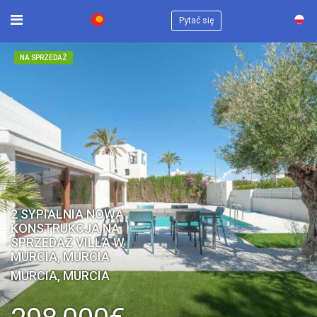
×
Pytać się
NA SPRZEDAŻ
2 SYPIALNIA NOWA
KONSTRUKCJA NA
SPRZEDAŻ VILLA W
MURCIA, MURCIA
MURCIA, MURCIA