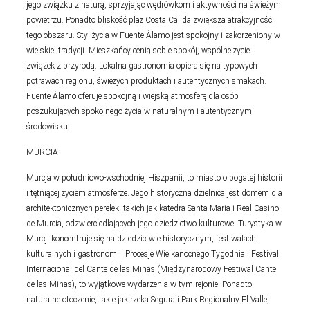
jego związku z naturą, sprzyjając wędrówkom i aktywności na świeżym
powietrzu. Ponadto bliskość plaż Costa Cálida zwiększa atrakcyjność
tego obszaru. Styl życia w Fuente Álamo jest spokojny i zakorzeniony w
wiejskiej tradycji. Mieszkańcy cenią sobie spokój, wspólne życie i
związek z przyrodą. Lokalna gastronomia opiera się na typowych
potrawach regionu, świeżych produktach i autentycznych smakach.
Fuente Álamo oferuje spokojną i wiejską atmosferę dla osób
poszukujących spokojnego życia w naturalnym i autentycznym
środowisku.
MURCIA
Murcja w południowo-wschodniej Hiszpanii, to miasto o bogatej historii
i tętniącej życiem atmosferze. Jego historyczna dzielnica jest domem dla
architektonicznych perełek, takich jak katedra Santa Maria i Real Casino
de Murcia, odzwierciedlających jego dziedzictwo kulturowe. Turystyka w
Murcji koncentruje się na dziedzictwie historycznym, festiwalach
kulturalnych i gastronomii. Procesje Wielkanocnego Tygodnia i Festival
Internacional del Cante de las Minas (Międzynarodowy Festiwal Cante
de las Minas), to wyjątkowe wydarzenia w tym rejonie. Ponadto
naturalne otoczenie, takie jak rzeka Segura i Park Regionalny El Valle,