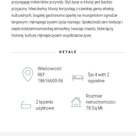
przyciągają miłośników przyrody. Styl życia w Murcji jest bardzo
przyjazny. Mieszkańcy Murcji korzystają z szerokiej gamy atrakcji
kulturalnych, bogatej gastronomii opartej na murcjańskim ogrodzie
targowym i tętniącego życiem życia nocnego. Społeczność ceni tradycje i
ciepło śródziemnomorskiej atmosfery, tworząc miasto, które łączy
historię, kulturę i tętniące życiem współczesne życie.
DETALE
Właściwość
REF
Śpi 4 with 2
18616600-06
sypialnie
Rozmiar
2 łazienki
nieruchomości
użytkowe
78 Sq Mt