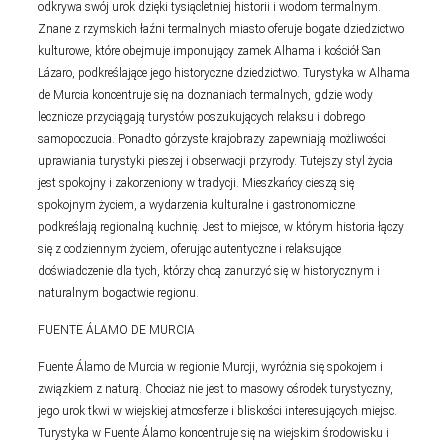
odkrywa swój urok dzięki tysiącletniej historii i wodom termalnym.
Znane z rzymskich łaźni termalnych miasto oferuje bogate dziedzictwo
kulturowe, które obejmuje imponujący zamek Alhama i kościół San
Lázaro, podkreślające jego historyczne dziedzictwo. Turystyka w Alhama
de Murcia koncentruje się na doznaniach termalnych, gdzie wody
lecznicze przyciągają turystów poszukujących relaksu i dobrego
samopoczucia. Ponadto górzyste krajobrazy zapewniają możliwości
uprawiania turystyki pieszej i obserwacji przyrody. Tutejszy styl życia
jest spokojny i zakorzeniony w tradycji. Mieszkańcy cieszą się
spokojnym życiem, a wydarzenia kulturalne i gastronomiczne
podkreślają regionalną kuchnię. Jest to miejsce, w którym historia łączy
się z codziennym życiem, oferując autentyczne i relaksujące
doświadczenie dla tych, którzy chcą zanurzyć się w historycznym i
naturalnym bogactwie regionu.
FUENTE ÁLAMO DE MURCIA
Fuente Álamo de Murcia w regionie Murcji, wyróżnia się spokojem i
związkiem z naturą. Chociaż nie jest to masowy ośrodek turystyczny,
jego urok tkwi w wiejskiej atmosferze i bliskości interesujących miejsc.
Turystyka w Fuente Álamo koncentruje się na wiejskim środowisku i