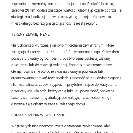
zapewnić maksymalny komfort i funkcjonalność. Bliskość lotniska,
zaledwie 28 km, dodaje znaczącej wartości, ułatwiając częste podróże. Ta
strategiczna lokalizacja pozwala cieszyć się spokojem środowiska
mieszkalnego bez rezygnacji z łączności z resztą regionu.
TERENY ZEWNĘTRZNE
Nieruchomości wyróżniają się swoimi cechami zewnętrznymi, które
zachęcają do korzystania z klimatu śródziemnomorskiego. Każdy dom
posiada prywatny ogród, idealny do stworzenia osobistej zielonej
przestrzeni lub do rekreacji rodzinnej. Ponadto, przestronne tarasy
oferują idealne miejsce do relaksu na świeżym powietrzu lub
organizowania spotkań towarzyskich. Obecność pergoli dodaje elegancji
i funkcjonalności, zapewniając cień i przytulne miejsce do korzystania
przez cały rok. Dla tych, którzy cenią luksus i prywatność, prywatne
baseny są niezrównaną atrakcją, pozwalającą na ochłodzenie się i
cieszenie się słońcem w zaciszu własnego domu.
POMIESZCZENIA WEWNĘTRZNE
Wnętrze tych nieruchomości zostało starannie zaplanowane, aby
maksymalizować komfort i efektywność. Opcje układu obejmują domy