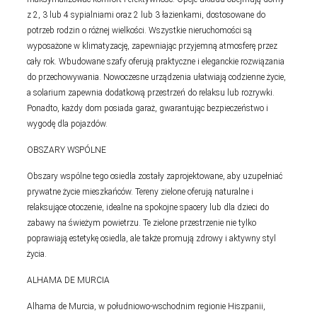
z 2, 3 lub 4 sypialniami oraz 2 lub 3 łazienkami, dostosowane do
potrzeb rodzin o różnej wielkości. Wszystkie nieruchomości są
wyposażone w klimatyzację, zapewniając przyjemną atmosferę przez
cały rok. Wbudowane szafy oferują praktyczne i eleganckie rozwiązania
do przechowywania. Nowoczesne urządzenia ułatwiają codzienne życie,
a solarium zapewnia dodatkową przestrzeń do relaksu lub rozrywki.
Ponadto, każdy dom posiada garaż, gwarantując bezpieczeństwo i
wygodę dla pojazdów.
OBSZARY WSPÓLNE
Obszary wspólne tego osiedla zostały zaprojektowane, aby uzupełniać
prywatne życie mieszkańców. Tereny zielone oferują naturalne i
relaksujące otoczenie, idealne na spokojne spacery lub dla dzieci do
zabawy na świeżym powietrzu. Te zielone przestrzenie nie tylko
poprawiają estetykę osiedla, ale także promują zdrowy i aktywny styl
życia.
ALHAMA DE MURCIA
Alhama de Murcia, w południowo-wschodnim regionie Hiszpanii,