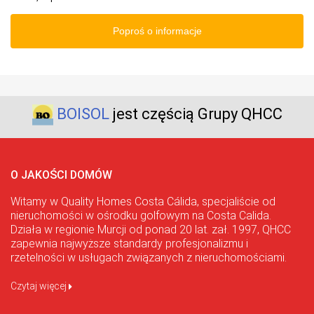
Poproś o informacje
BOISOL
jest częścią Grupy QHCC
O JAKOŚCI DOMÓW
Witamy w Quality Homes Costa Cálida, specjaliście od
nieruchomości w ośrodku golfowym na Costa Calida.
Działa w regionie Murcji od ponad 20 lat. zał. 1997, QHCC
zapewnia najwyższe standardy profesjonalizmu i
rzetelności w usługach związanych z nieruchomościami.
Czytaj więcej