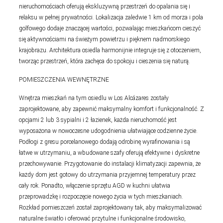
nieruchomościach oferują ekskluzywną przestrzeń do opalania się i
relaksu w pełnej prywatności. Lokalizacja zaledwie 1 km od morza i pola
golfowego dodaje znaczącej wartości, pozwalając mieszkańcom cieszyć
się aktywnościami na świeżym powietrzu i pięknem nadmorskiego
krajobrazu. Architektura osiedla harmonijnie integruje się z otoczeniem,
tworząc przestrzeń, która zachęca do spokoju i cieszenia się naturą.
POMIESZCZENIA WEWNĘTRZNE
Wnętrza mieszkań na tym osiedlu w Los Alcázares zostały
zaprojektowane, aby zapewnić maksymalny komfort i funkcjonalność. Z
opcjami 2 lub 3 sypialni i 2 łazienek, każda nieruchomość jest
wyposażona w nowoczesne udogodnienia ułatwiające codzienne życie.
Podłogi z gresu porcelanowego dodają odrobinę wyrafinowania i są
łatwe w utrzymaniu, a wbudowane szafy oferują efektywne i dyskretne
przechowywanie. Przygotowanie do instalacji klimatyzacji zapewnia, że
każdy dom jest gotowy do utrzymania przyjemnej temperatury przez
cały rok. Ponadto, włączenie sprzętu AGD w kuchni ułatwia
przeprowadzkę i rozpoczęcie nowego życia w tych mieszkaniach.
Rozkład pomieszczeń został zaprojektowany tak, aby maksymalizować
naturalne światło i oferować przytulne i funkcjonalne środowisko,