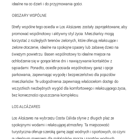
idealne na co dzień i do przyjmowania gości.
OBSZARY WSPÓLNE
Strefy wspólne tego osiedla w Los Alcázares zostały zaprojektowane, aby
promować wspólnotowy i aktywny styl życia. Mieszkańcy mogą
korzystać z rozległych terenów zielonych, które oferują relaksujące i
zielone otoczenie, idealne na spokojne spacery lub zabawę dzieci na
świeżym powietrzu. Basen wspólnotowy to idealne miejsce na
ochłodzenie się w gorące letnie dni i nawiązywanie kontaktów z
sąsiadami. Ponadto, osiedle posiada wspólnotowy garaż i opcje
parkowania, zapewniając wygodę i bezpieczeństwo dla pojazdów
mieszkańców. Te udogodnienia zapewniają właścicielom dostęp do
wszystkich niezbędnych wygód dla komfortowego i relaksującego życia,
bez konieczności opuszczania kompleksu.
LOS ALCÁZARES
Los Alcázares na wybrzeżu Costa Cálida słynie z długich plaż ze
spokojnymi wodami i relaksującej atmosfery. Ta miejscowość
turystyczna oferuje szeroką gamę zajęć wodnych i sportowych, co czyni
ją idealnym miejscem dla miłośników morza i sportów wodnych.