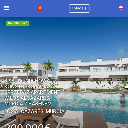
×
Pytać się
NA SPRZEDAŻ
3 SYPIALNIA NOWA
KONSTRUKCJA NA
SPRZEDAŻ APARTMENT
W LOS ALCÁZARES,
MURCIA Z BASENEM
LOS ALCÁZARES, MURCIA