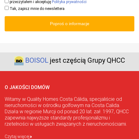
przeczytałem i akceptuję
Polityka prywatności
Tak, zapisz mnie do newslettera
Poproś o informacje
BOISOL
jest częścią Grupy QHCC
O JAKOŚCI DOMÓW
Witamy w Quality Homes Costa Cálida, specjaliście od
nieruchomości w ośrodku golfowym na Costa Calida.
Działa w regionie Murcji od ponad 20 lat. zał. 1997, QHCC
zapewnia najwyższe standardy profesjonalizmu i
rzetelności w usługach związanych z nieruchomościami.
Czytaj więcej