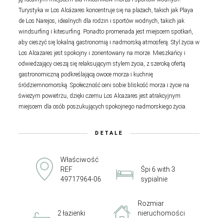
Turystyka w Los Alcázares koncentruje się na plażach, takich jak Playa
de Los Narejos, idealnych dla rodzin i sportów wodnych, takich jak
windsurfing i kitesurfing. Ponadto promenada jest miejscem spotkań,
aby cieszyć się lokalną gastronomią i nadmorską atmosferą. Styl życia w
Los Alcazares jest spokojny i zorientowany na morze. Mieszkańcy i
odwiedzający cieszą się relaksującym stylem życia, z szeroką ofertą
gastronomiczną podkreślającą owoce morza i kuchnię
śródziemnomorską. Społeczność ceni sobie bliskość morza i życie na
świeżym powietrzu, dzięki czemu Los Alcazares jest atrakcyjnym
miejscem dla osób poszukujących spokojnego nadmorskiego życia.
DETALE
Właściwość
REF
Śpi 6 with 3
49717964-06
sypialnie
Rozmiar
2 łazienki
nieruchomości