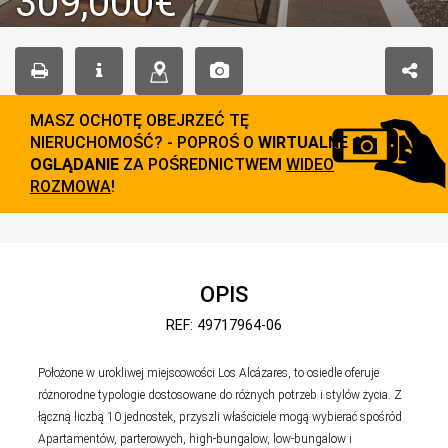
309,000€
MASZ OCHOTĘ OBEJRZEĆ TĘ
NIERUCHOMOŚĆ? - POPROŚ O
WIRTUALNE
OGLĄDANIE
ZA POŚREDNICTWEM
WIDEO
ROZMOWA
!
OPIS
REF: 49717964-06
Położone w urokliwej miejscowości Los Alcázares, to osiedle oferuje
różnorodne typologie dostosowane do różnych potrzeb i stylów życia. Z
łączną liczbą 10 jednostek, przyszli właściciele mogą wybierać spośród
Apartamentów, parterowych, high-bungalow, low-bungalow i