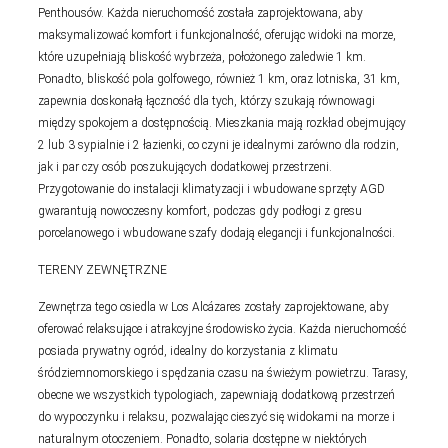
Penthousów. Każda nieruchomość została zaprojektowana, aby
maksymalizować komfort i funkcjonalność, oferując widoki na morze,
które uzupełniają bliskość wybrzeża, położonego zaledwie 1 km.
Ponadto, bliskość pola golfowego, również 1 km, oraz lotniska, 31 km,
zapewnia doskonałą łączność dla tych, którzy szukają równowagi
między spokojem a dostępnością. Mieszkania mają rozkład obejmujący
2 lub 3 sypialnie i 2 łazienki, co czyni je idealnymi zarówno dla rodzin,
jak i par czy osób poszukujących dodatkowej przestrzeni.
Przygotowanie do instalacji klimatyzacji i wbudowane sprzęty AGD
gwarantują nowoczesny komfort, podczas gdy podłogi z gresu
porcelanowego i wbudowane szafy dodają elegancji i funkcjonalności.
TERENY ZEWNĘTRZNE
Zewnętrza tego osiedla w Los Alcázares zostały zaprojektowane, aby
oferować relaksujące i atrakcyjne środowisko życia. Każda nieruchomość
posiada prywatny ogród, idealny do korzystania z klimatu
śródziemnomorskiego i spędzania czasu na świeżym powietrzu. Tarasy,
obecne we wszystkich typologiach, zapewniają dodatkową przestrzeń
do wypoczynku i relaksu, pozwalając cieszyć się widokami na morze i
naturalnym otoczeniem. Ponadto, solaria dostępne w niektórych