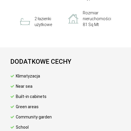
Rozmiar
2 łazienki
nieruchomości
użytkowe
81 Sq Mt
DODATKOWE CECHY
Klimatyzacja
Near sea
Built-in cabinets
Green areas
Community garden
School