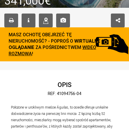
341,000€
MASZ OCHOTĘ OBEJRZEĆ TĘ
NIERUCHOMOŚĆ? - POPROŚ O
WIRTUALNE
OGLĄDANIE
ZA POŚREDNICTWEM
WIDEO
ROZMOWA
!
OPIS
REF: 41094756-04
Położone w urokliwym mieście Águilas, to osiedle oferuje unikalne
doświadczenie życia na pierwszej linii morza. Z łączną liczbą 52
nieruchomości, mieszkańcy mogą wybierać spośród apartamentów,
parterów i penthouse'ów, z których każdy został zaprojektowany, aby