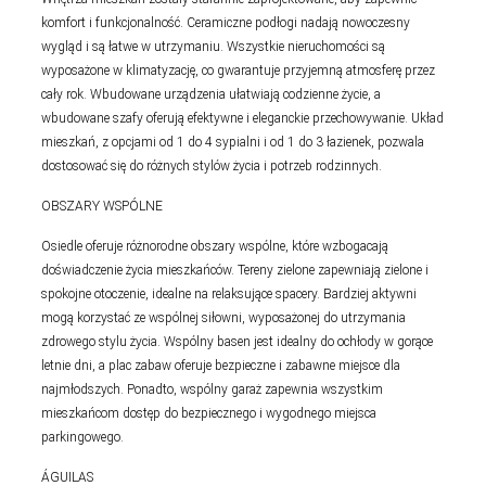
komfort i funkcjonalność. Ceramiczne podłogi nadają nowoczesny
wygląd i są łatwe w utrzymaniu. Wszystkie nieruchomości są
wyposażone w klimatyzację, co gwarantuje przyjemną atmosferę przez
cały rok. Wbudowane urządzenia ułatwiają codzienne życie, a
wbudowane szafy oferują efektywne i eleganckie przechowywanie. Układ
mieszkań, z opcjami od 1 do 4 sypialni i od 1 do 3 łazienek, pozwala
dostosować się do różnych stylów życia i potrzeb rodzinnych.
OBSZARY WSPÓLNE
Osiedle oferuje różnorodne obszary wspólne, które wzbogacają
doświadczenie życia mieszkańców. Tereny zielone zapewniają zielone i
spokojne otoczenie, idealne na relaksujące spacery. Bardziej aktywni
mogą korzystać ze wspólnej siłowni, wyposażonej do utrzymania
zdrowego stylu życia. Wspólny basen jest idealny do ochłody w gorące
letnie dni, a plac zabaw oferuje bezpieczne i zabawne miejsce dla
najmłodszych. Ponadto, wspólny garaż zapewnia wszystkim
mieszkańcom dostęp do bezpiecznego i wygodnego miejsca
parkingowego.
ÁGUILAS