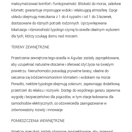
maksymalizować komfort i funkcjonalność. Bliskość do morza, zaledwie
kilometr, gwarantuje imponujące widoki i relaksującą atmosferę. Opcje
układu obejmują mieszkania z 1 do 4 sypialni i od 1 do 3 łazienek,
dostosowane do różnych potrzeb rodzinnych. Uprzywilejowana
lokalizacja i różnorodność typologii czynią to osiedle idealnym wyborem
dla tych, którzy szukają domu nad morzem.
TERENY ZEWNĘTRZNE
Przestrzenie zewnętrzne tego osiedla w Águilas zostały zaprojektowane,
aby uzupełniać naturalne otoczenie i oferować styl życia na świeżym
powietrzu. Nieruchomości posiadają prywatne tarasy, idealne do
cieszenia się śródziemnomorskim klimatem i widokiem na morze.
Ponadto, niektóre typologie obejmują solarium, zapewniając dodatkową
przestrzeń do relaksu i rozrywki. Dostęp do wspólnego garażu zapewnia
wygodę i bezpieczeństwo dla pojazdów, w tym stacje ładowania dla
samochodów elektrycznych, co odzwierciedla zaangażowanie w
zrównoważony rozwój i innowacje.
POMIESZCZENIA WEWNĘTRZNE
Wnętrza mieszkań zostały starannie zaprojektowane, aby zapewnić