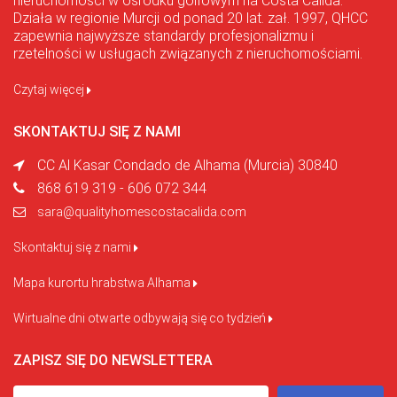
nieruchomości w ośrodku golfowym na Costa Calida.
Działa w regionie Murcji od ponad 20 lat. zał. 1997, QHCC
zapewnia najwyższe standardy profesjonalizmu i
rzetelności w usługach związanych z nieruchomościami.
Czytaj więcej
SKONTAKTUJ SIĘ Z NAMI
CC Al Kasar Condado de Alhama (Murcia) 30840
868 619 319 - 606 072 344
sara@qualityhomescostacalida.com
Skontaktuj się z nami
Mapa kurortu hrabstwa Alhama
Wirtualne dni otwarte odbywają się co tydzień
ZAPISZ SIĘ DO NEWSLETTERA