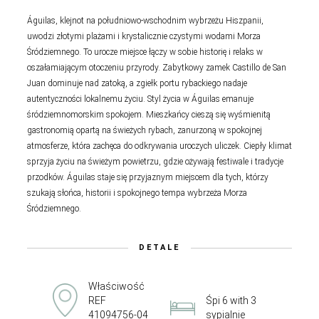
Águilas, klejnot na południowo-wschodnim wybrzeżu Hiszpanii,
uwodzi złotymi plażami i krystalicznie czystymi wodami Morza
Śródziemnego. To urocze miejsce łączy w sobie historię i relaks w
oszałamiającym otoczeniu przyrody. Zabytkowy zamek Castillo de San
Juan dominuje nad zatoką, a zgiełk portu rybackiego nadaje
autentyczności lokalnemu życiu. Styl życia w Águilas emanuje
śródziemnomorskim spokojem. Mieszkańcy cieszą się wyśmienitą
gastronomią opartą na świeżych rybach, zanurzoną w spokojnej
atmosferze, która zachęca do odkrywania uroczych uliczek. Ciepły klimat
sprzyja życiu na świeżym powietrzu, gdzie ożywają festiwale i tradycje
przodków. Águilas staje się przyjaznym miejscem dla tych, którzy
szukają słońca, historii i spokojnego tempa wybrzeża Morza
Śródziemnego.
DETALE
Właściwość
REF
Śpi 6 with 3
41094756-04
sypialnie