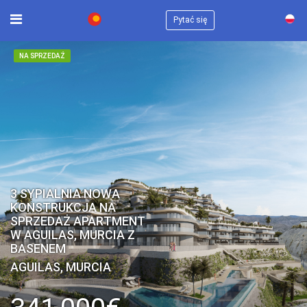
×
Pytać się
NA SPRZEDAŻ
3 SYPIALNIA NOWA
KONSTRUKCJA NA
SPRZEDAŻ APARTMENT
W AGUILAS, MURCIA Z
BASENEM
AGUILAS, MURCIA