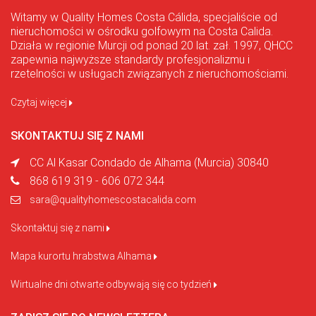
Witamy w Quality Homes Costa Cálida, specjaliście od
nieruchomości w ośrodku golfowym na Costa Calida.
Działa w regionie Murcji od ponad 20 lat. zał. 1997, QHCC
zapewnia najwyższe standardy profesjonalizmu i
rzetelności w usługach związanych z nieruchomościami.
Czytaj więcej
SKONTAKTUJ SIĘ Z NAMI
CC Al Kasar Condado de Alhama (Murcia) 30840
868 619 319 - 606 072 344
sara@qualityhomescostacalida.com
Skontaktuj się z nami
Mapa kurortu hrabstwa Alhama
Wirtualne dni otwarte odbywają się co tydzień