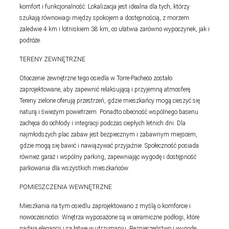
komfort i funkcjonalność. Lokalizacja jest idealna dla tych, którzy
szukają równowagi między spokojem a dostępnością, z morzem
zaledwie 4 km i lotniskiem 38 km, co ułatwia zarówno wypoczynek, jak i
podróże.
TERENY ZEWNĘTRZNE
Otoczenie zewnętrzne tego osiedla w Torre-Pacheco zostało
zaprojektowane, aby zapewnić relaksującą i przyjemną atmosferę.
Tereny zielone oferują przestrzeń, gdzie mieszkańcy mogą cieszyć się
naturą i świeżym powietrzem. Ponadto obecność wspólnego basenu
zachęca do ochłody i integracji podczas ciepłych letnich dni. Dla
najmłodszych plac zabaw jest bezpiecznym i zabawnym miejscem,
gdzie mogą się bawić i nawiązywać przyjaźnie. Społeczność posiada
również garaż i wspólny parking, zapewniając wygodę i dostępność
parkowania dla wszystkich mieszkańców.
POMIESZCZENIA WEWNĘTRZNE
Mieszkania na tym osiedlu zaprojektowano z myślą o komforcie i
nowoczesności. Wnętrza wyposażone są w ceramiczne podłogi, które
nadają elegancji i są łatwe w utrzymaniu. Bezpieczeństwo i wygodę