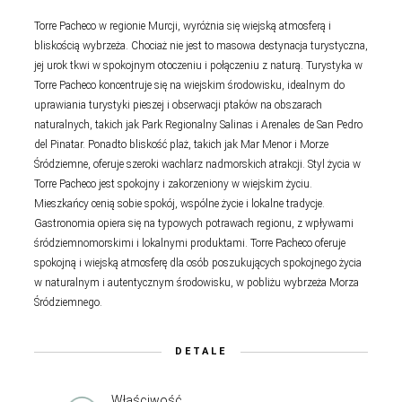
Torre Pacheco w regionie Murcji, wyróżnia się wiejską atmosferą i
bliskością wybrzeża. Chociaż nie jest to masowa destynacja turystyczna,
jej urok tkwi w spokojnym otoczeniu i połączeniu z naturą. Turystyka w
Torre Pacheco koncentruje się na wiejskim środowisku, idealnym do
uprawiania turystyki pieszej i obserwacji ptaków na obszarach
naturalnych, takich jak Park Regionalny Salinas i Arenales de San Pedro
del Pinatar. Ponadto bliskość plaż, takich jak Mar Menor i Morze
Śródziemne, oferuje szeroki wachlarz nadmorskich atrakcji. Styl życia w
Torre Pacheco jest spokojny i zakorzeniony w wiejskim życiu.
Mieszkańcy cenią sobie spokój, wspólne życie i lokalne tradycje.
Gastronomia opiera się na typowych potrawach regionu, z wpływami
śródziemnomorskimi i lokalnymi produktami. Torre Pacheco oferuje
spokojną i wiejską atmosferę dla osób poszukujących spokojnego życia
w naturalnym i autentycznym środowisku, w pobliżu wybrzeża Morza
Śródziemnego.
DETALE
Właściwość