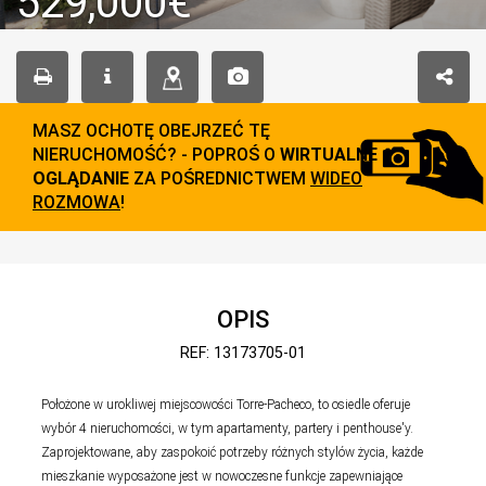
529,000€
MASZ OCHOTĘ OBEJRZEĆ TĘ
NIERUCHOMOŚĆ? - POPROŚ O
WIRTUALNE
OGLĄDANIE
ZA POŚREDNICTWEM
WIDEO
ROZMOWA
!
OPIS
REF: 13173705-01
Położone w urokliwej miejscowości Torre-Pacheco, to osiedle oferuje
wybór 4 nieruchomości, w tym apartamenty, partery i penthouse'y.
Zaprojektowane, aby zaspokoić potrzeby różnych stylów życia, każde
mieszkanie wyposażone jest w nowoczesne funkcje zapewniające