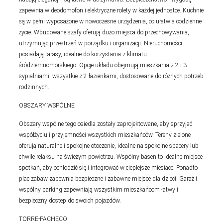
zapewnia wideodomofon i elektryczne rolety w każdej jednostce. Kuchnie
są w pełni wyposażone w nowoczesne urządzenia, co ułatwia codzienne
życie. Wbudowane szafy oferują dużo miejsca do przechowywania,
utrzymując przestrzeń w porządku i organizacji. Nieruchomości
posiadają tarasy, idealne do korzystania z klimatu
śródziemnomorskiego. Opcje układu obejmują mieszkania z 2 i 3
sypialniami, wszystkie z 2 łazienkami, dostosowane do różnych potrzeb
rodzinnych.
OBSZARY WSPÓLNE
Obszary wspólne tego osiedla zostały zaprojektowane, aby sprzyjać
współżyciu i przyjemności wszystkich mieszkańców. Tereny zielone
oferują naturalne i spokojne otoczenie, idealne na spokojne spacery lub
chwile relaksu na świeżym powietrzu. Wspólny basen to idealne miejsce
spotkań, aby ochłodzić się i integrować w cieplejsze miesiące. Ponadto
plac zabaw zapewnia bezpieczne i zabawne miejsce dla dzieci. Garaż i
wspólny parking zapewniają wszystkim mieszkańcom łatwy i
bezpieczny dostęp do swoich pojazdów.
TORRE-PACHECO