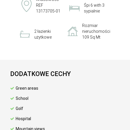
REF
Śpi 6 with 3
13173705-01
sypialnie
Rozmiar
2 łazienki
nieruchomości
użytkowe
109 Sq Mt
DODATKOWE CECHY
Green areas
School
Golf
Hospital
Mountain views