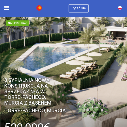
×
Pytać się
NA SPRZEDAŻ
3 SYPIALNIA NOWA
KONSTRUKCJA NA
SPRZEDAŻ N-A W
TORRE-PACHECO,
MURCIA Z BASENEM
TORRE-PACHECO, MURCIA