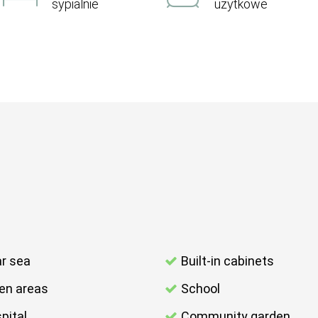
sypialnie
użytkowe
r sea
Built-in cabinets
en areas
School
pital
Community garden