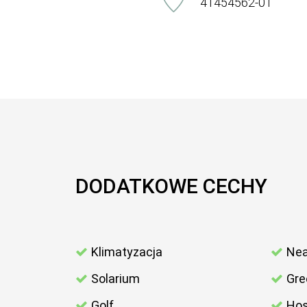
41454562-01
DODATKOWE CECHY
Klimatyzacja
Nea
Solarium
Gre
Golf
Hos