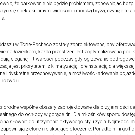
ewnia, że parkowanie nie będzie problemem, zapewniając bezp
szyć się spektakularnymi widokami i morską bryzą, czyniąc te 
ia.
daszu w Torre-Pacheco zostały zaprojektowane, aby oferować
dwiema łazienkami, każda przestrzeń jest zoptymalizowana pod k
dają elegancji i trwałości, podczas gdy ogrzewanie podłogowe
acja jest priorytetem, z klimatyzacją i preinstalacją dla większ
ne i dyskretne przechowywanie, a możliwość ładowania pojazd
 rozwoju.
żnorodne wspólne obszary zaprojektowane dla przyjemności ca
ealnego do ochłody w gorące dni. Dla miłośników sportu dostępn
lna siłownia do utrzymania aktywnego stylu życia. Najmłodsi m
zapewniają zielone i relaksujące otoczenie. Ponadto mini golf