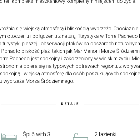
ąc ten kompleks mieszkaniowy kompletnym miejscem do życia.
yróżnia się wiejską atmosferą i bliskością wybrzeża. Chociaż ni
nym otoczeniu i połączeniu z naturą. Turystyka w Torre Pacheco 
turystyki pieszej i obserwacji ptaków na obszarach naturalnych,
. Ponadto bliskość plaż, takich jak Mar Menor i Morze Śródziemn
 Torre Pacheco jest spokojny i zakorzeniony w wiejskim życiu. Mi
Gastronomia opiera się na typowych potrawach regionu, z wpływ
 spokojną i wiejską atmosferę dla osób poszukujących spokojne
żu wybrzeża Morza Śródziemnego.
DETALE
Śpi 6 with 3
2 łazienki