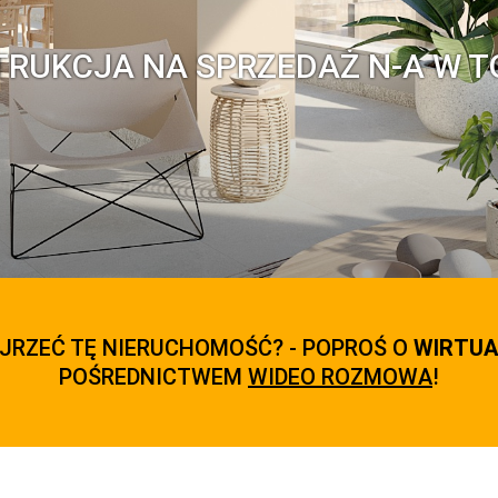
TRUKCJA NA SPRZEDAŻ N-A W T
JRZEĆ TĘ NIERUCHOMOŚĆ? - POPROŚ O
WIRTUA
POŚREDNICTWEM
WIDEO ROZMOWA
!