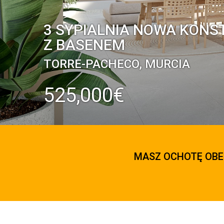
3 SYPIALNIA NOWA KONS
Z BASENEM
TORRE-PACHECO, MURCIA
525,000€
MASZ OCHOTĘ OBE