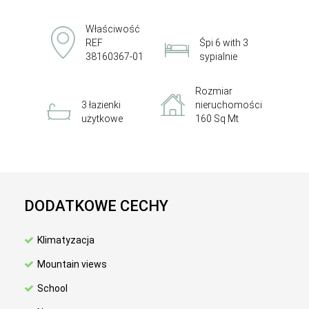
Właściwość
REF
Śpi 6 with 3
38160367-01
sypialnie
Rozmiar
3 łazienki
nieruchomości
użytkowe
160 Sq Mt
DODATKOWE CECHY
Klimatyzacja
Mountain views
School