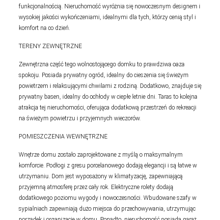
funkcjonalnością. Nieruchomość wyróżnia się nowoczesnym designem i
wysokiej jakości wykończeniami, idealnymi dla tych, którzy cenią styl i
komfort na co dzień.
TERENY ZEWNĘTRZNE
Zewnętrzna część tego wolnostojącego domku to prawdziwa oaza
spokoju. Posiada prywatny ogród, idealny do cieszenia się świeżym
powietrzem i relaksującymi chwilami z rodziną. Dodatkowo, znajduje się
prywatny basen, idealny do ochłody w ciepłe letnie dni. Taras to kolejna
atrakcja tej nieruchomości, oferująca dodatkową przestrzeń do rekreacji
na świeżym powietrzu i przyjemnych wieczorów.
POMIESZCZENIA WEWNĘTRZNE
Wnętrze domu zostało zaprojektowane z myślą o maksymalnym
komforcie. Podłogi z gresu porcelanowego dodają elegancji i są łatwe w
utrzymaniu. Dom jest wyposażony w klimatyzację, zapewniającą
przyjemną atmosferę przez cały rok. Elektryczne rolety dodają
dodatkowego poziomu wygody i nowoczesności. Wbudowane szafy w
sypialniach zapewniają dużo miejsca do przechowywania, utrzymując
porządek i organizację w domu. Ponadto, nieruchomość posiada garaż,