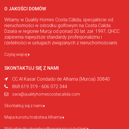
O JAKOŚCI DOMÓW
Witamy w Quality Homes Costa Cálida, specjaliście od
nieruchomości w ośrodku golfowym na Costa Calida.
Działa w regionie Murcji od ponad 20 lat. zał. 1997, QHCC
zapewnia najwyższe standardy profesjonalizmu i
rzetelności w usługach związanych z nieruchomościami.
Czytaj więcej
SKONTAKTUJ SIĘ Z NAMI
CC Al Kasar Condado de Alhama (Murcia) 30840
868 619 319 - 606 072 344
sara@qualityhomescostacalida.com
Skontaktuj się z nami
Mapa kurortu hrabstwa Alhama
Wirtualne dni otwarte odbywają się co tydzień