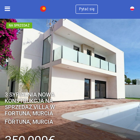
×
Pytać się
NA SPRZEDAŻ
3 SYPIALNIA NOWA
KONSTRUKCJA NA
SPRZEDAŻ VILLA W
FORTUNA, MURCIA
FORTUNA, MURCIA