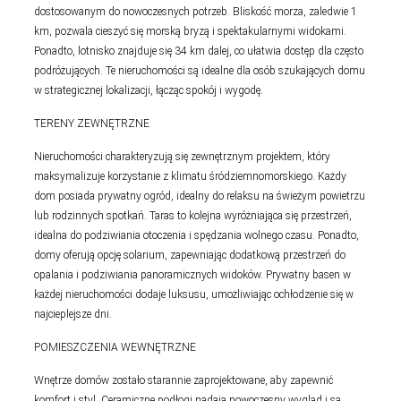
dostosowanym do nowoczesnych potrzeb. Bliskość morza, zaledwie 1
km, pozwala cieszyć się morską bryzą i spektakularnymi widokami.
Ponadto, lotnisko znajduje się 34 km dalej, co ułatwia dostęp dla często
podróżujących. Te nieruchomości są idealne dla osób szukających domu
w strategicznej lokalizacji, łącząc spokój i wygodę.
TERENY ZEWNĘTRZNE
Nieruchomości charakteryzują się zewnętrznym projektem, który
maksymalizuje korzystanie z klimatu śródziemnomorskiego. Każdy
dom posiada prywatny ogród, idealny do relaksu na świeżym powietrzu
lub rodzinnych spotkań. Taras to kolejna wyróżniająca się przestrzeń,
idealna do podziwiania otoczenia i spędzania wolnego czasu. Ponadto,
domy oferują opcję solarium, zapewniając dodatkową przestrzeń do
opalania i podziwiania panoramicznych widoków. Prywatny basen w
każdej nieruchomości dodaje luksusu, umożliwiając ochłodzenie się w
najcieplejsze dni.
POMIESZCZENIA WEWNĘTRZNE
Wnętrze domów zostało starannie zaprojektowane, aby zapewnić
komfort i styl. Ceramiczne podłogi nadają nowoczesny wygląd i są