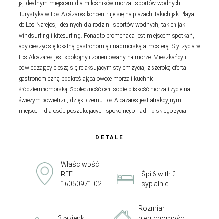
ją idealnym miejscem dla miłośników morza i sportów wodnych.
Turystyka w Los Alcázares koncentruje się na plażach, takich jak Playa
de Los Narejos, idealnych dla rodzin i sportów wodnych, takich jak
windsurfing i kitesurfing. Ponadto promenada jest miejscem spotkań,
aby cieszyć się lokalną gastronomią i nadmorską atmosferą. Styl życia w
Los Alcazares jest spokojny i zorientowany na morze. Mieszkańcy i
odwiedzający cieszą się relaksującym stylem życia, z szeroką ofertą
gastronomiczną podkreślającą owoce morza i kuchnię
śródziemnomorską. Społeczność ceni sobie bliskość morza i życie na
świeżym powietrzu, dzięki czemu Los Alcazares jest atrakcyjnym
miejscem dla osób poszukujących spokojnego nadmorskiego życia.
DETALE
Właściwość
REF
Śpi 6 with 3
16050971-02
sypialnie
Rozmiar
2 łazienki
nieruchomości