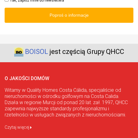
Tak, zapisz mnie do newslettera
Poproś o informacje
BOISOL
jest częścią Grupy QHCC
O JAKOŚCI DOMÓW
Witamy w Quality Homes Costa Cálida, specjaliście od
nieruchomości w ośrodku golfowym na Costa Calida.
Działa w regionie Murcji od ponad 20 lat. zał. 1997, QHCC
zapewnia najwyższe standardy profesjonalizmu i
rzetelności w usługach związanych z nieruchomościami.
Czytaj więcej