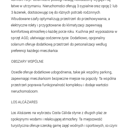
łatwe w utrzymaniu. Nieruchomości oferują 3 sypialnie oraz opcję 2 lub
3 łazienek, dostosowując się do różnych potrzeb rodzinnych.
Wbudowane szafy optymalizują przestrzeń do przechowywania, a
elektryczne rolety i przygotowanie do klimatyzacji zapewniają
komfortową atmosferę o każdej porze roku. Kuchnia jest wyposażona w
sprzęt AGD, ułatwiając codzienne życie. Dodatkowo, opcjonalny
solarium oferuje dodatkową przestrzeń do personalizacji według
preferencji każdego mieszkańca.
OBSZARY WSPÓLNE
Osiedle oferuje dodatkowe udogodnienia, takie jak wspólny parking,
zapewniając mieszkańcom bezpieczne miejsce na pojazdy. Ta wspólna
przestrzeń poprawia funkcjonalność kompleksu i dodaje wartości
nieruchomościom.
LOS ALCÁZARES
Los Alcázares na wybrzeżu Costa Cálida słynie z długich plaż ze
spokojnymi wodami i relaksującej atmosfery. Ta miejscowość
turystyczna oferuje szeroką gamę zajęć wodnych i sportowych, co czyni