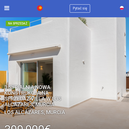
×
Pytać się
NA SPRZEDAŻ
3 SYPIALNIA NOWA
KONSTRUKCJA NA
SPRZEDAŻ VILLA W LOS
ALCÁZARES, MURCIA
LOS ALCÁZARES, MURCIA