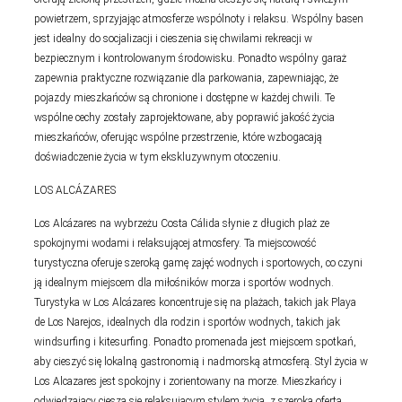
powietrzem, sprzyjając atmosferze wspólnoty i relaksu. Wspólny basen
jest idealny do socjalizacji i cieszenia się chwilami rekreacji w
bezpiecznym i kontrolowanym środowisku. Ponadto wspólny garaż
zapewnia praktyczne rozwiązanie dla parkowania, zapewniając, że
pojazdy mieszkańców są chronione i dostępne w każdej chwili. Te
wspólne cechy zostały zaprojektowane, aby poprawić jakość życia
mieszkańców, oferując wspólne przestrzenie, które wzbogacają
doświadczenie życia w tym ekskluzywnym otoczeniu.
LOS ALCÁZARES
Los Alcázares na wybrzeżu Costa Cálida słynie z długich plaż ze
spokojnymi wodami i relaksującej atmosfery. Ta miejscowość
turystyczna oferuje szeroką gamę zajęć wodnych i sportowych, co czyni
ją idealnym miejscem dla miłośników morza i sportów wodnych.
Turystyka w Los Alcázares koncentruje się na plażach, takich jak Playa
de Los Narejos, idealnych dla rodzin i sportów wodnych, takich jak
windsurfing i kitesurfing. Ponadto promenada jest miejscem spotkań,
aby cieszyć się lokalną gastronomią i nadmorską atmosferą. Styl życia w
Los Alcazares jest spokojny i zorientowany na morze. Mieszkańcy i
odwiedzający cieszą się relaksującym stylem życia, z szeroką ofertą