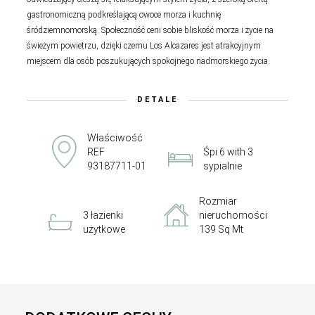
gastronomiczną podkreślającą owoce morza i kuchnię
śródziemnomorską. Społeczność ceni sobie bliskość morza i życie na
świeżym powietrzu, dzięki czemu Los Alcazares jest atrakcyjnym
miejscem dla osób poszukujących spokojnego nadmorskiego życia.
DETALE
Właściwość
REF
Śpi 6 with 3
93187711-01
sypialnie
Rozmiar
3 łazienki
nieruchomości
użytkowe
139 Sq Mt