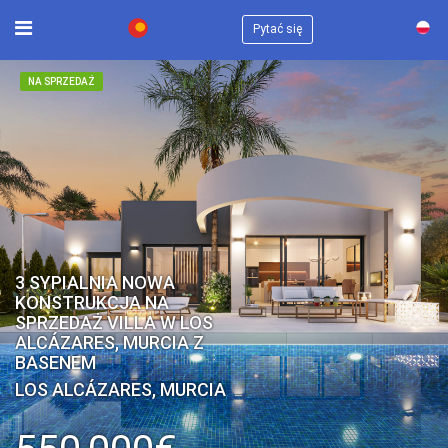
×
Pytać się
NA SPRZEDAŻ
3 SYPIALNIA NOWA
KONSTRUKCJA NA
SPRZEDAŻ VILLA W LOS
ALCÁZARES, MURCIA Z
BASENEM
LOS ALCÁZARES, MURCIA