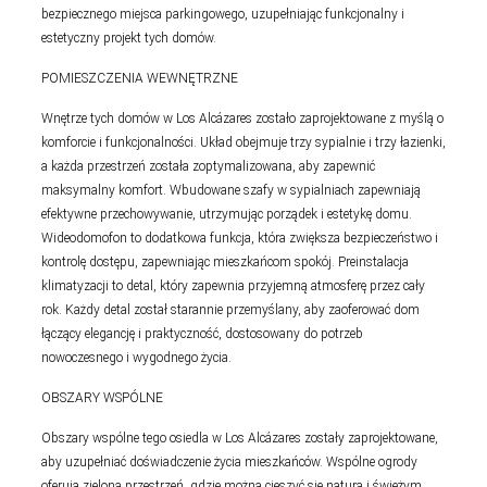
bezpiecznego miejsca parkingowego, uzupełniając funkcjonalny i
estetyczny projekt tych domów.
POMIESZCZENIA WEWNĘTRZNE
Wnętrze tych domów w Los Alcázares zostało zaprojektowane z myślą o
komforcie i funkcjonalności. Układ obejmuje trzy sypialnie i trzy łazienki,
a każda przestrzeń została zoptymalizowana, aby zapewnić
maksymalny komfort. Wbudowane szafy w sypialniach zapewniają
efektywne przechowywanie, utrzymując porządek i estetykę domu.
Wideodomofon to dodatkowa funkcja, która zwiększa bezpieczeństwo i
kontrolę dostępu, zapewniając mieszkańcom spokój. Preinstalacja
klimatyzacji to detal, który zapewnia przyjemną atmosferę przez cały
rok. Każdy detal został starannie przemyślany, aby zaoferować dom
łączący elegancję i praktyczność, dostosowany do potrzeb
nowoczesnego i wygodnego życia.
OBSZARY WSPÓLNE
Obszary wspólne tego osiedla w Los Alcázares zostały zaprojektowane,
aby uzupełniać doświadczenie życia mieszkańców. Wspólne ogrody
oferują zieloną przestrzeń, gdzie można cieszyć się naturą i świeżym