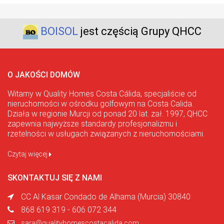
BOISOL
jest częścią Grupy QHCC
O JAKOŚCI DOMÓW
Witamy w Quality Homes Costa Cálida, specjaliście od
nieruchomości w ośrodku golfowym na Costa Calida.
Działa w regionie Murcji od ponad 20 lat. zał. 1997, QHCC
zapewnia najwyższe standardy profesjonalizmu i
rzetelności w usługach związanych z nieruchomościami.
Czytaj więcej
SKONTAKTUJ SIĘ Z NAMI
CC Al Kasar Condado de Alhama (Murcia) 30840
868 619 319 - 606 072 344
sara@qualityhomescostacalida.com