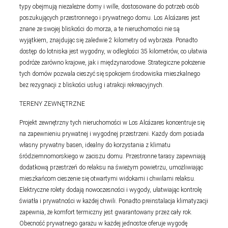
typy obejmują niezależne domy i wille, dostosowane do potrzeb osób
poszukujących przestronnego i prywatnego domu. Los Alcázares jest
znane ze swojej bliskości do morza, a te nieruchomości nie są
wyjątkiem, znajdując się zaledwie 2 kilometry od wybrzeża. Ponadto
dostęp do lotniska jest wygodny, w odległości 35 kilometrów, co ułatwia
podróże zarówno krajowe, jak i międzynarodowe. Strategiczne położenie
tych domów pozwala cieszyć się spokojem środowiska mieszkalnego
bez rezygnacji z bliskości usług i atrakcji rekreacyjnych.
TERENY ZEWNĘTRZNE
Projekt zewnętrzny tych nieruchomości w Los Alcázares koncentruje się
na zapewnieniu prywatnej i wygodnej przestrzeni. Każdy dom posiada
własny prywatny basen, idealny do korzystania z klimatu
śródziemnomorskiego w zaciszu domu. Przestronne tarasy zapewniają
dodatkową przestrzeń do relaksu na świeżym powietrzu, umożliwiając
mieszkańcom cieszenie się otwartymi widokami i chwilami relaksu.
Elektryczne rolety dodają nowoczesności i wygody, ułatwiając kontrolę
światła i prywatności w każdej chwili. Ponadto preinstalacja klimatyzacji
zapewnia, że komfort termiczny jest gwarantowany przez cały rok.
Obecność prywatnego garażu w każdej jednostce oferuje wygodę