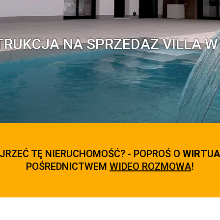
TRUKCJA NA SPRZEDAŻ VILLA W
JRZEĆ TĘ NIERUCHOMOŚĆ? - POPROŚ O
WIRTUA
POŚREDNICTWEM
WIDEO ROZMOWA
!