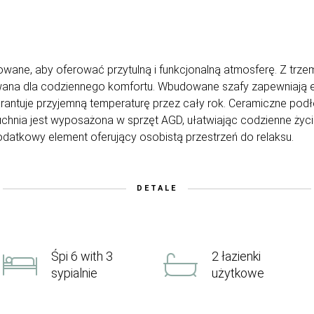
ane, aby oferować przytulną i funkcjonalną atmosferę. Z trzem
owana dla codziennego komfortu. Wbudowane szafy zapewniają 
warantuje przyjemną temperaturę przez cały rok. Ceramiczne p
uchnia jest wyposażona w sprzęt AGD, ułatwiając codzienne życi
datkowy element oferujący osobistą przestrzeń do relaksu.
DETALE
Śpi 6 with 3
2 łazienki
sypialnie
użytkowe