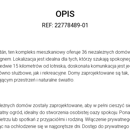
OPIS
REF: 22778489-01
án, ten kompleks mieszkaniowy oferuje 36 niezależnych domów, 
em. Lokalizacja jest idealna dla tych, którzy szukają spokojneg
aledwie 15 kilometrów od lotniska, doskonała komunikacja jest
ówno służbowe, jak i rekreacyjne. Domy zaprojektowane są ta
jącym przestrzeń i naturalne światło.
ależnych domów zostały zaprojektowane, aby w pełni cieszyć s
ny ogród, idealny do stworzenia osobistej oazy spokoju. Ponad
ietrzu lub spotkań z przyjaciółmi i rodziną. Włączenie prywat
ąc na ochłodzenie się w najgorętsze dni. Dostęp do prywatnego